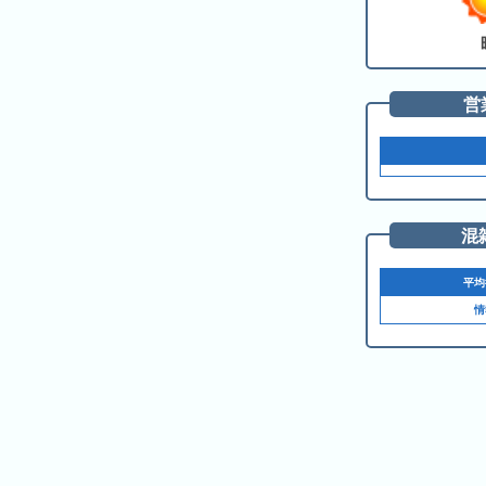
の
ラ
シ
ラ
ン
ョ
ン
キ
ン
キ
ン
一
営
ン
グ
覧
グ
昨
日
の
混
ラ
ン
平均
キ
情
ン
グ
今
月
の
ラ