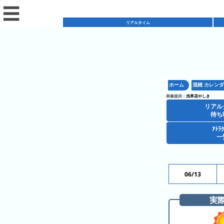
☰
リアルタイム
リ
ア
ホーム
混雑 カレン
混
ル
画像提供：
浅草花やしき
雑
タ
リアル
混
カ
待ち
イ
雑
レ
ム
ｱﾄﾗ
レ
一
予
ン
待
ス
想
ダ
ち
シ
ト
カ
ー
時
ョ
ラ
レ
06/13
間
ア
ッ
ン
ン
ト
プ
一
ダ
実
今
人
ラ
一
覧
ー
日
気
ク
覧