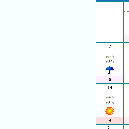
ン
キ
キ
ン
ン
グ
グ
昨
日
7
の
ラ
30
最大
分
ン
14
平均
分
キ
ン
グ
14
今
40
月
最大
分
16
平均
分
の
ラ
ン
キ
21