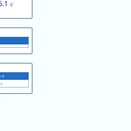
6.1
℃
ンク
なし