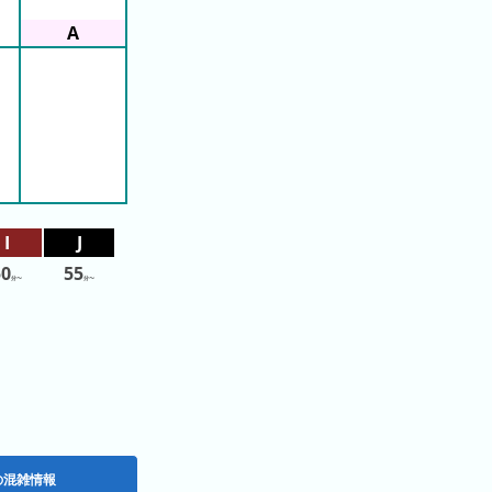
50
55
分〜
分〜
の混雑情報