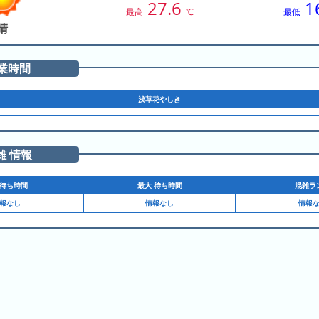
27.6
1
最高
℃
最低
晴
業時間
浅草花やしき
雑 情報
待ち時間
最大 待ち時間
混雑ラ
報なし
情報なし
情報