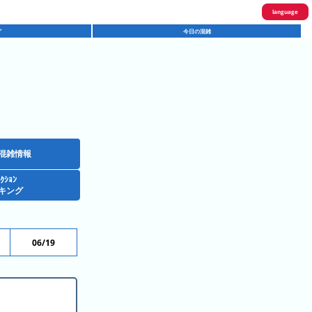
language
グ
今日の混雑
English
한국어
繁體中文
简体中文
ภาษาไทย
混雑情報
ｸｼｮﾝ
日本語
キング
06/19