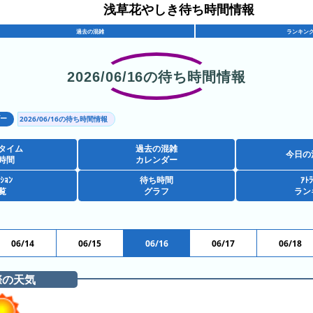
浅草花やしき待ち時間情報
過去の混雑
ランキン
2026/06/16の待ち時間情報
ダー
2026/06/16の待ち時間情報
タイム
過去の混雑
今日の
時間
カレンダー
ｸｼｮﾝ
待ち時間
ｱﾄﾗ
覧
グラフ
ラン
06/14
06/15
06/16
06/17
06/18
際の天気