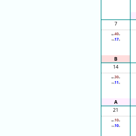
グ
去
年
7
の
40
ラ
最大
分
17
平均
分
ン
キ
ン
グ
14
30
最大
分
11
平均
分
今
待
日
ち
21
こ
時
れ
間
10
最大
分
ま
グ
10
平均
分
で
ラ