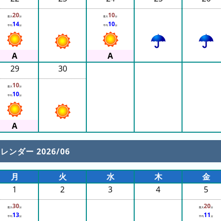
20
10
最大
分
最大
分
14
10
平均
分
平均
分
29
30
10
最大
分
10
平均
分
レンダー 2026/06
月
火
水
木
金
1
2
3
4
5
30
20
最大
分
最大
分
13
11
平均
分
平均
分