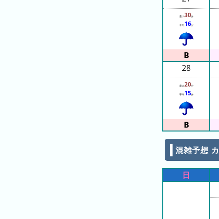
ン
30
最大
分
グ
16
平均
分
先
月
の
28
ラ
20
ン
最大
分
15
平均
分
キ
ン
グ
今
混雑予想 カ
年
の
日
ラ
ン
キ
ン