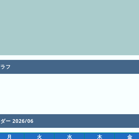
グラフ
ー 2026/06
月
火
水
木
金