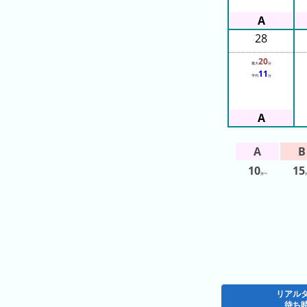
の
フ
混
28
雑
グ
20
最大
分
ラ
11
平均
分
フ
直
近
３
週
10
15
分〜
間
1
日
前
2
日
リアル
前
待ち