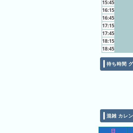
15:45
キ
ン
16:15
グ
16:45
17:15
去
17:45
年
18:15
の
18:45
ラ
ン
キ
待ち時間 
ン
グ
今
混
日
雑
混雑 カレンダ
の
ラ
ラ
ン
日