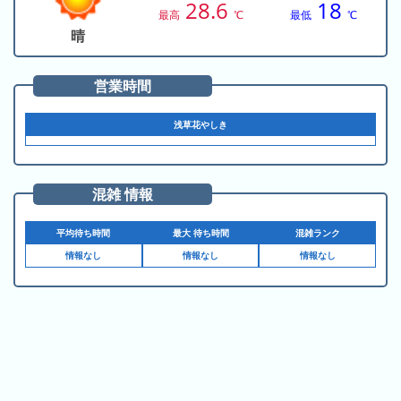
の
28.6
18
ラ
シ
最高
℃
最低
℃
ラ
ン
ョ
晴
ン
キ
ン
キ
ン
一
営業時間
ン
グ
覧
グ
浅草花やしき
昨
日
の
混雑 情報
ラ
ン
平均待ち時間
最大 待ち時間
混雑ランク
キ
情報なし
情報なし
情報なし
ン
グ
今
月
の
ラ