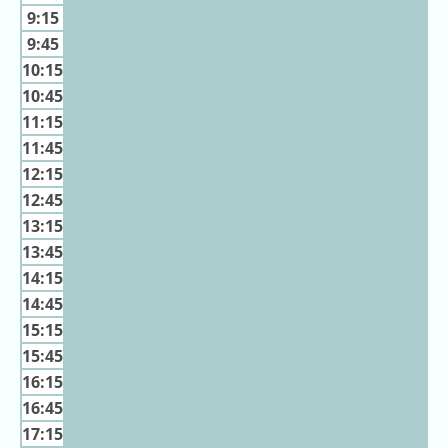
キ
9:15
ン
9:45
グ
10:15
去
10:45
年
11:15
の
11:45
ラ
12:15
ン
12:45
キ
13:15
ン
13:45
グ
14:15
14:45
15:15
15:45
今
混
日
16:15
雑
の
16:45
ラ
ラ
ン
17:15