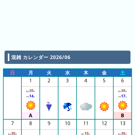
ン
グ
先
月
の
ラ
ン
混雑 カレンダー 2026/06
キ
ン
日
月
火
水
木
金
土
グ
1
2
3
4
5
6
今
20
30
最大
分
最大
分
年
14
17
平均
分
平均
分
の
ラ
ン
キ
7
8
9
10
11
12
13
ン
30
10
30
最大
分
最大
分
最大
分