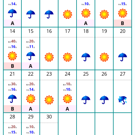
グ
14
10
15
平均
分
平均
分
平均
分
去
年
の
14
15
16
17
18
19
20
ラ
40
20
ン
最大
分
最大
分
16
11
平均
分
平均
分
キ
ン
グ
21
22
23
24
25
26
27
30
20
10
最大
分
最大
分
最大
分
16
14
10
平均
分
平均
分
平均
分
今
待
日
ち
こ
時
28
29
30
れ
間
ま
グ
20
10
最大
分
最大
分
で
ラ
15
10
平均
分
平均
分