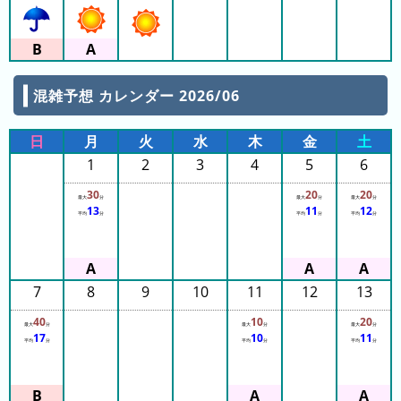
の
フ
混
雑
グ
混雑予想 カレンダー 2026/06
ラ
フ
日
月
火
水
木
金
土
直
1
2
3
4
5
6
近
３
30
20
20
最大
分
最大
分
最大
分
13
11
12
週
平均
分
平均
分
平均
分
間
1
7
8
9
10
11
12
13
日
前
40
10
20
最大
分
最大
分
最大
分
17
10
11
平均
分
平均
分
平均
分
2
日
前