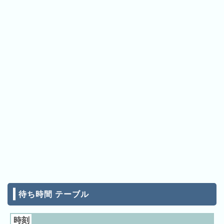
ン
キ
ン
グ
先
月
の
ラ
ン
キ
ン
グ
今
年
の
待ち時間 テーブル
ラ
ン
時刻