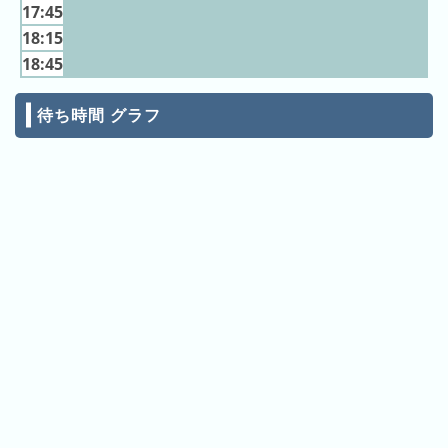
ン
キ
17:45
キ
ン
18:15
ン
グ
18:45
グ
待ち時間 グラフ
昨
日
の
ラ
ン
キ
ン
グ
今
月
の
ラ
ン
キ