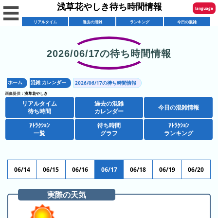
浅草花やしき待ち時間情報
☰
language
リアルタイム
過去の混雑
ランキング
今日の混雑
English
한국어
2026/06/17の待ち時間情報
リ
繁體中文
ア
ホーム
混雑 カレンダー
2026/06/17の待ち時間情報
简体中文
混
ル
画像提供：
浅草花やしき
雑
タ
リアルタイム
過去の混雑
ภาษาไทย
今日の混雑情報
混
カ
待ち時間
カレンダー
イ
雑
レ
ム
ｱﾄﾗｸｼｮﾝ
待ち時間
ｱﾄﾗｸｼｮﾝ
日本語
レ
一覧
グラフ
ランキング
予
ン
待
ス
想
ダ
ち
シ
ト
カ
ー
時
ョ
ラ
レ
06/14
06/15
06/16
06/17
06/18
06/19
06/20
間
ア
ッ
ン
ン
ト
プ
一
ダ
実際の天気
今
人
ラ
一
覧
ー
日
気
ク
覧