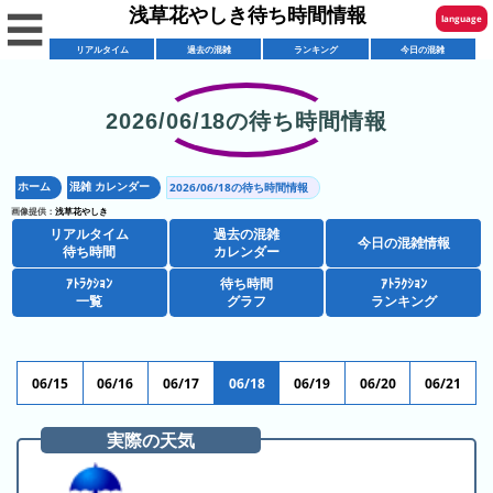
浅草花やしき待ち時間情報
☰
language
リアルタイム
過去の混雑
ランキング
今日の混雑
English
한국어
2026/06/18の待ち時間情報
リ
繁體中文
ア
ホーム
混雑 カレンダー
2026/06/18の待ち時間情報
简体中文
混
ル
画像提供：
浅草花やしき
雑
タ
リアルタイム
過去の混雑
ภาษาไทย
今日の混雑情報
混
カ
待ち時間
カレンダー
イ
雑
レ
ム
ｱﾄﾗｸｼｮﾝ
待ち時間
ｱﾄﾗｸｼｮﾝ
日本語
レ
一覧
グラフ
ランキング
予
ン
待
ス
想
ダ
ち
シ
ト
カ
ー
時
ョ
ラ
レ
06/15
06/16
06/17
06/18
06/19
06/20
06/21
間
ア
ッ
ン
ン
ト
プ
一
ダ
実際の天気
今
人
ラ
一
覧
ー
日
気
ク
覧