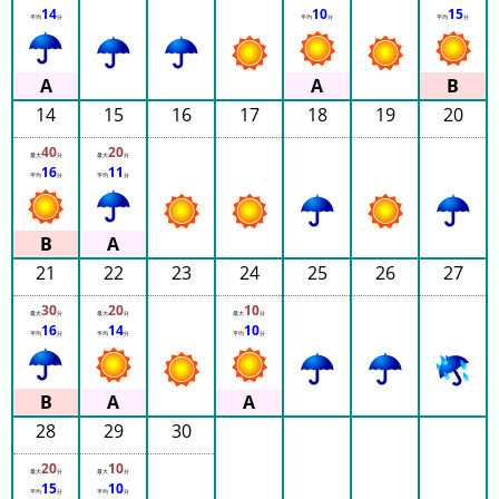
グ
14
10
15
平均
分
平均
分
平均
分
去
年
の
14
15
16
17
18
19
20
ラ
40
20
ン
最大
分
最大
分
16
11
平均
分
平均
分
キ
ン
グ
21
22
23
24
25
26
27
30
20
10
最大
分
最大
分
最大
分
16
14
10
平均
分
平均
分
平均
分
今
待
日
ち
こ
時
28
29
30
れ
間
ま
グ
20
10
最大
分
最大
分
で
ラ
15
10
平均
分
平均
分