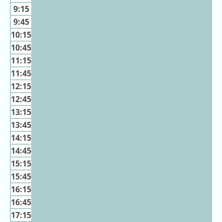
キ
9:15
ン
9:45
グ
10:15
去
10:45
年
11:15
の
11:45
ラ
12:15
ン
12:45
キ
13:15
ン
13:45
グ
14:15
14:45
15:15
15:45
今
混
日
16:15
雑
の
16:45
ラ
ラ
ン
17:15