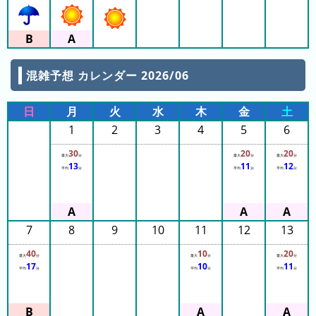
の
フ
混
雑
グ
混雑予想 カレンダー 2026/06
ラ
フ
日
月
火
水
木
金
土
直
1
2
3
4
5
6
近
３
30
20
20
最大
分
最大
分
最大
分
13
11
12
週
平均
分
平均
分
平均
分
間
1
7
8
9
10
11
12
13
日
前
40
10
20
最大
分
最大
分
最大
分
17
10
11
平均
分
平均
分
平均
分
2
日
前