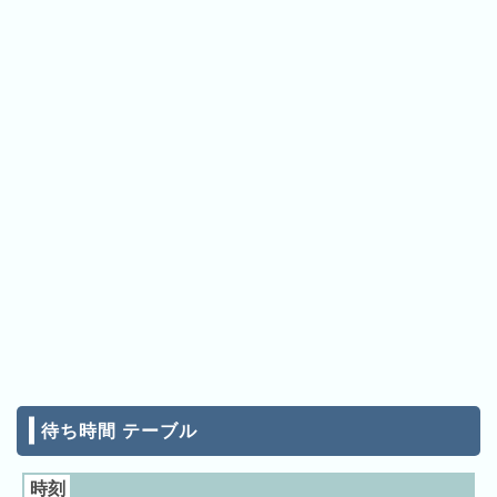
ン
キ
ン
グ
先
月
の
ラ
ン
キ
ン
グ
今
年
の
待ち時間 テーブル
ラ
ン
時刻