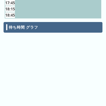
ン
キ
17:45
キ
ン
18:15
ン
グ
18:45
グ
待ち時間 グラフ
昨
日
の
ラ
ン
キ
ン
グ
今
月
の
ラ
ン
キ