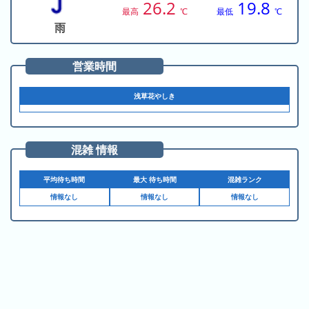
の
26.2
19.8
ラ
シ
最高
℃
最低
℃
ラ
ン
ョ
雨
ン
キ
ン
キ
ン
一
営業時間
ン
グ
覧
グ
浅草花やしき
昨
日
の
混雑 情報
ラ
ン
平均待ち時間
最大 待ち時間
混雑ランク
キ
情報なし
情報なし
情報なし
ン
グ
今
月
の
ラ