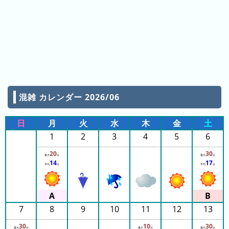
ン
グ
先
月
の
ラ
ン
混雑 カレンダー 2026/06
キ
ン
日
月
火
水
木
金
土
グ
1
2
3
4
5
6
今
20
30
最大
分
最大
分
年
14
17
平均
分
平均
分
の
ラ
ン
キ
7
8
9
10
11
12
13
ン
30
10
30
最大
分
最大
分
最大
分