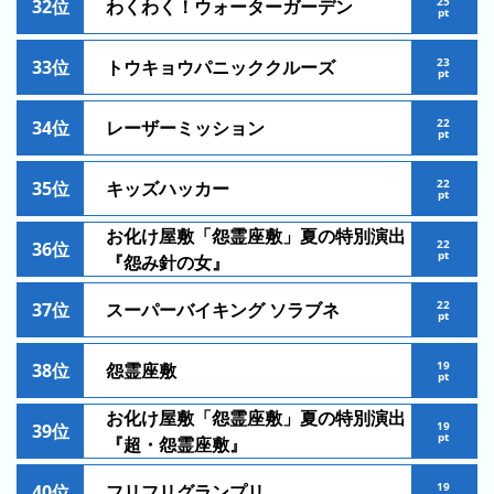
25
32位
わくわく！ウォーターガーデン
日
pt
の
ラ
23
33位
トウキョウパニッククルーズ
pt
ン
キ
22
34位
レーザーミッション
pt
ン
グ
22
35位
キッズハッカー
pt
今
お化け屋敷「怨霊座敷」夏の特別演出
月
22
36位
pt
『怨み針の女』
の
ラ
22
37位
スーパーバイキング ソラブネ
ン
pt
キ
ン
19
38位
怨霊座敷
pt
グ
お化け屋敷「怨霊座敷」夏の特別演出
19
39位
先
pt
『超・怨霊座敷』
月
19
の
40位
フリフリグランプリ