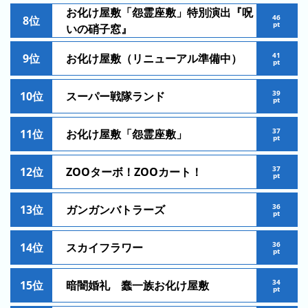
お化け屋敷「怨霊座敷」特別演出『呪
46
8位
昨
pt
いの硝子窓』
日
の
41
9位
お化け屋敷（リニューアル準備中）
pt
ラ
ン
39
10位
スーパー戦隊ランド
pt
キ
ン
37
11位
お化け屋敷「怨霊座敷」
グ
pt
今
37
12位
ZOOターボ！ZOOカート！
pt
月
の
36
13位
ガンガンバトラーズ
ラ
pt
ン
キ
36
14位
スカイフラワー
pt
ン
グ
34
15位
暗闇婚礼 蠢一族お化け屋敷
pt
先