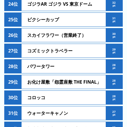
の
32
24位
ゴジラAR ゴジラ VS 東京ドーム
pt
ラ
ン
31
25位
ピクシーカップ
pt
キ
ン
30
26位
スカイフラワー（営業終了）
グ
pt
29
27位
コズミックトラベラー
pt
今
混
28
28位
パワータワー
pt
日
雑
の
ラ
28
29位
お化け屋敷「怨霊座敷 THE FINAL」
ラ
pt
ン
ン
キ
28
30位
コロッコ
キ
ン
pt
ン
グ
グ
27
31位
ウォーターキャノン
pt
昨