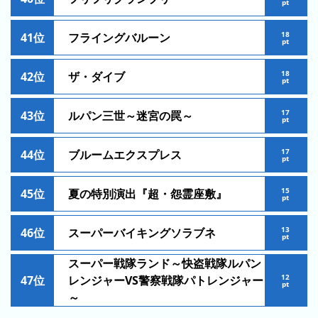
pt
ラ
ン
18
41位
フライングバルーン
pt
キ
ン
18
42位
ザ・ダイブ
pt
グ
今
17
43位
ルパン三世～迷宮の罠～
pt
年
の
17
44位
ブルームエクスプレス
pt
ラ
ン
15
45位
夏の特別演出『超・怨霊座敷』
キ
pt
ン
グ
13
46位
スーパーバイキングソラブネ
pt
去
スーパー戦隊ランド～快盗戦隊ルパン
年
12
47位
レンジャーVS警察戦隊パトレンジャー
pt
の
～
ラ