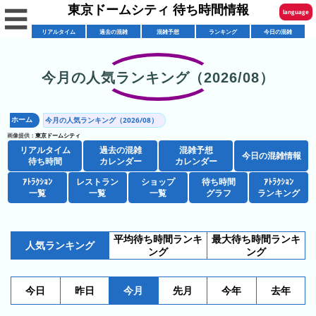
東京ドームシティ 待ち時間情報
☰
language
リアルタイム
過去の混雑
混雑予想
ランキング
今日の混雑
English
한국어
今月の人気ランキング（2026/08）
リ
繁體中文
ア
ホーム
今月の人気ランキング（2026/08）
简体中文
混
ル
画像提供：
東京ドームシティ
雑
タ
リアルタイム
過去の混雑
混雑予想
ภาษาไทย
今日の混雑情報
混
カ
待ち時間
カレンダー
カレンダー
イ
雑
レ
ム
ｱﾄﾗｸｼｮﾝ
レストラン
ショップ
待ち時間
日本語
ｱﾄﾗｸｼｮﾝ
レ
一覧
一覧
一覧
グラフ
ランキング
予
ン
待
ス
想
ダ
ち
シ
ト
カ
ー
時
平均待ち時間ランキ
最大待ち時間ランキ
ョ
ラ
レ
人気ランキング
間
ング
ング
ア
ッ
ン
ン
ト
プ
一
ダ
東
攻
今日
昨日
今月
先月
今年
去年
ラ
一
覧
ー
京
略
ク
覧