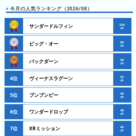
ド
ガ
シ
今月の人気ランキング（2026/08）
ー
イ
ョ
ム
ド
ン
シ
339
サンダードルフィン
一
pt
テ
覧
ィ
89
ビッグ・オー
pt
と
は
56
バックダーン
pt
53
4位
ヴィーナスラグーン
pt
今
人
日
気
49
5位
ブンブンビー
の
pt
ラ
ラ
ン
48
ン
6位
ワンダードロップ
キ
pt
キ
ン
ン
グ
46
7位
XRミッション
pt
グ