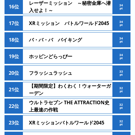
レーザーミッション ～秘密金庫へ潜
月
34
16位
pt
入せよ！～
の
ラ
34
17位
XRミッション バトルワールド2045
pt
ン
キ
34
18位
バ・バ・バ バイキング
ン
pt
グ
34
19位
ホッピンどらっぴー
pt
今
年
33
20位
フラッシュラッシュ
pt
の
ラ
【期間限定】わくわく！ウォーターガ
32
21位
ン
pt
ーデン
キ
ウルトラセブン THE ATTRACTION史
ン
32
22位
pt
上最速の作戦
グ
32
23位
XRミッションバトルワールド2045
去
pt
年