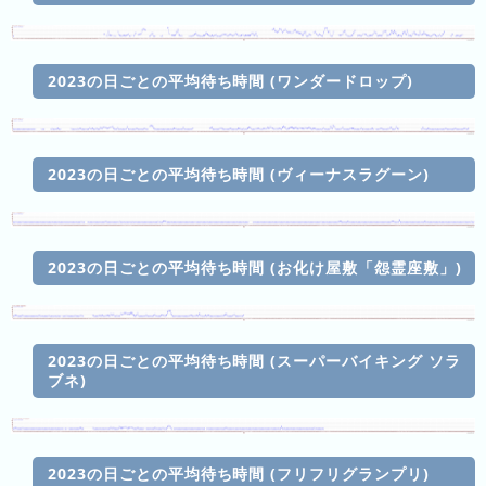
昨
日
2023の日ごとの平均待ち時間 (ワンダードロップ)
の
ラ
ン
キ
2023の日ごとの平均待ち時間 (ヴィーナスラグーン)
ン
グ
今
2023の日ごとの平均待ち時間 (お化け屋敷「怨霊座敷」)
月
の
ラ
2023の日ごとの平均待ち時間 (スーパーバイキング ソラ
ン
ブネ)
キ
ン
グ
2023の日ごとの平均待ち時間 (フリフリグランプリ)
先