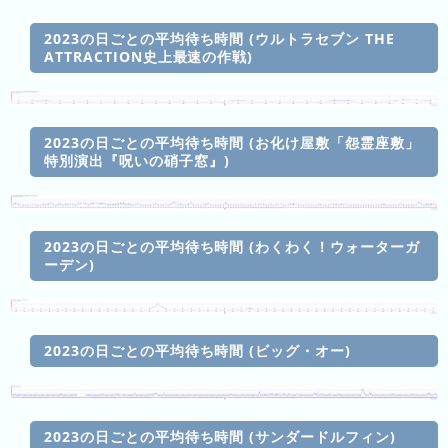
ド
ガ
シ
ー
イ
ョ
2023の日ごとの平均待ち時間 (ウルトラセブン THE
ATTRACTION史上最速の作戦)
ム
ド
ン
シ
一
テ
覧
ィ
2023の日ごとの平均待ち時間 (お化け屋敷「怨霊座敷」
と
特別演出『呪いの硝子窓』)
は
2023の日ごとの平均待ち時間 (わくわく！ウォーターガ
ーデン)
今
人
日
気
の
ラ
ラ
ン
2023の日ごとの平均待ち時間 (ビッグ・オー)
ン
キ
キ
ン
ン
グ
2023の日ごとの平均待ち時間 (サンダードルフィン)
グ