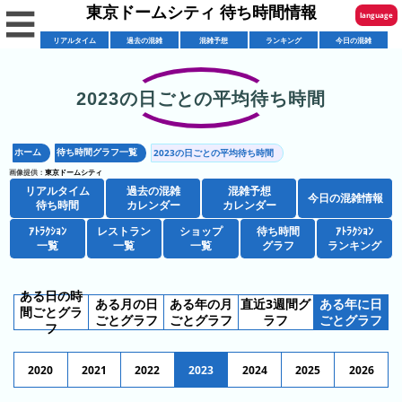
東京ドームシティ 待ち時間情報
☰
language
リアルタイム
過去の混雑
混雑予想
ランキング
今日の混雑
English
한국어
2023の日ごとの平均待ち時間
リ
繁體中文
ア
ホーム
待ち時間グラフ一覧
2023の日ごとの平均待ち時間
简体中文
混
ル
画像提供：
東京ドームシティ
雑
タ
リアルタイム
過去の混雑
混雑予想
ภาษาไทย
今日の混雑情報
混
カ
待ち時間
カレンダー
カレンダー
イ
雑
レ
ム
ｱﾄﾗｸｼｮﾝ
レストラン
ショップ
待ち時間
日本語
ｱﾄﾗｸｼｮﾝ
レ
一覧
一覧
一覧
グラフ
ランキング
予
ン
待
ス
想
ダ
ち
シ
ト
カ
ー
時
ある日の時
ある月の日
ある年の月
直近3週間グ
ある年に日
ョ
ラ
間ごとグラ
レ
間
ごとグラフ
ごとグラフ
ラフ
ごとグラフ
ア
フ
ッ
ン
ン
ト
プ
一
ダ
東
攻
2020
2021
2022
2023
2024
2025
2026
ラ
一
覧
ー
京
略
ク
覧