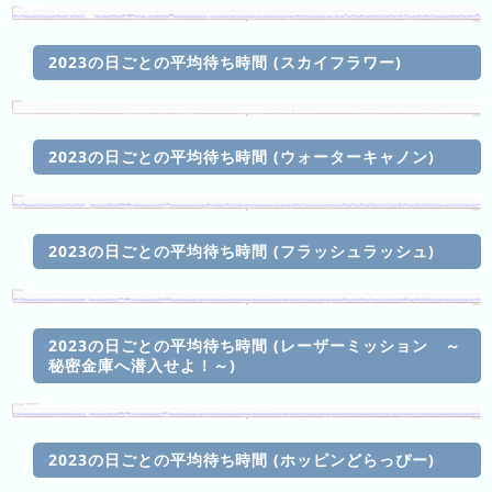
の
ラ
2023の日ごとの平均待ち時間 (スカイフラワー)
ン
キ
ン
グ
2023の日ごとの平均待ち時間 (ウォーターキャノン)
今
混
2023の日ごとの平均待ち時間 (フラッシュラッシュ)
日
雑
の
ラ
ラ
ン
2023の日ごとの平均待ち時間 (レーザーミッション ～
ン
キ
秘密金庫へ潜入せよ！～)
キ
ン
ン
グ
グ
2023の日ごとの平均待ち時間 (ホッピンどらっぴー)
昨