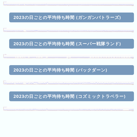
日
の
ラ
2023の日ごとの平均待ち時間 (ガンガンバトラーズ)
ン
キ
ン
2023の日ごとの平均待ち時間 (スーパー戦隊ランド)
グ
今
月
2023の日ごとの平均待ち時間 (バックダーン)
の
ラ
ン
キ
2023の日ごとの平均待ち時間 (コズミックトラベラー)
ン
グ
先
月
の