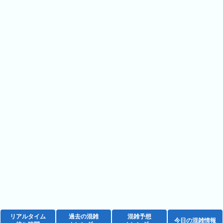
ラ
ン
キ
ン
グ
今
年
の
ラ
ン
キ
ン
グ
去
年
の
ラ
リアルタイム
過去の混雑
混雑予想
今日の混雑情報