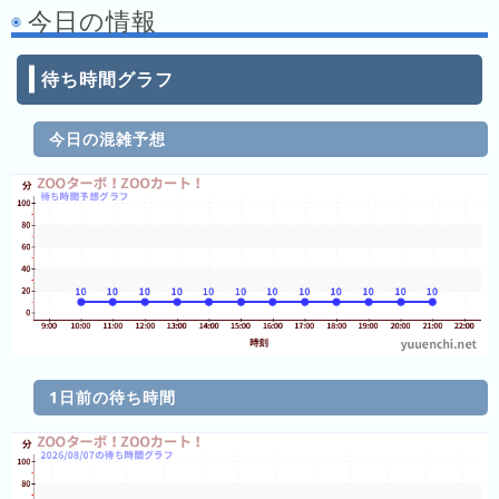
今日の情報
月
の
ラ
待ち時間グラフ
ン
キ
今日の混雑予想
ン
グ
今
年
の
ラ
ン
キ
ン
1日前の待ち時間
グ
去
年