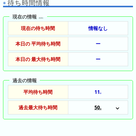
待ち時間情報
ド
ガ
シ
ー
イ
ョ
現在の情報
ム
ド
ン
（8:20）
シ
一
現在の待ち時間
情報なし
テ
覧
ィ
本日の 平均待ち時間
ー
と
は
本日の 最大待ち時間
ー
過去の情報
今
人
日
気
平均待ち時間
11
分
の
ラ
ラ
ン
過去最大待ち時間
50
分
ン
キ
2025/03/23
キ
ン
2025/10/12
ン
グ
グ