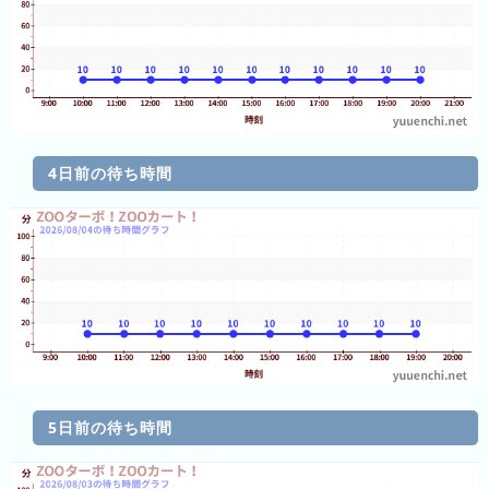
日
の
ラ
ン
キ
ン
グ
4日前の待ち時間
今
月
の
ラ
ン
キ
ン
グ
5日前の待ち時間
先
月
の