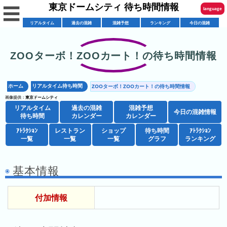
東京ドームシティ 待ち時間情報
☰
language
リアルタイム
過去の混雑
混雑予想
ランキング
今日の混雑
English
한국어
ZOOターボ！ZOOカート！の待ち時間情報
リ
繁體中文
ア
ホーム
リアルタイム待ち時間
ZOOターボ！ZOOカート！の待ち時間情報
简体中文
混
ル
画像提供：
東京ドームシティ
雑
タ
リアルタイム
過去の混雑
混雑予想
ภาษาไทย
今日の混雑情報
混
カ
待ち時間
カレンダー
カレンダー
イ
雑
レ
ム
ｱﾄﾗｸｼｮﾝ
レストラン
ショップ
待ち時間
日本語
ｱﾄﾗｸｼｮﾝ
レ
一覧
一覧
一覧
グラフ
ランキング
予
ン
待
ス
想
ダ
ち
シ
ト
カ
ー
時
基本情報
ョ
ラ
レ
間
ア
ッ
ン
ン
付加情報
ト
プ
一
ダ
東
攻
ラ
一
覧
ー
京
略
ク
覧