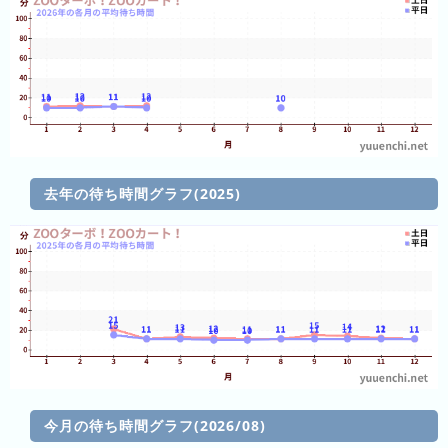
ン
キ
ン
グ
今
待
去年の待ち時間グラフ(2025)
日
ち
こ
時
れ
間
ま
グ
で
ラ
の
フ
混
雑
グ
ラ
今月の待ち時間グラフ(2026/08)