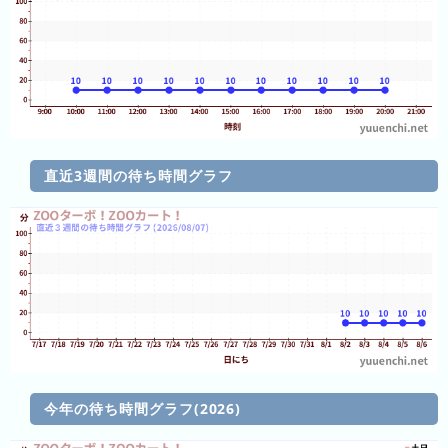
ラ
ン
キ
ン
グ
今
直近3週間の待ち時間グラフ
年
の
ラ
ン
キ
ン
グ
去
年
今年の待ち時間グラフ(2026)
の
ラ