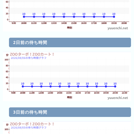
の
ラ
ン
キ
ン
グ
2日前の待ち時間
今
混
日
雑
の
ラ
ラ
ン
ン
キ
キ
ン
ン
グ
3日前の待ち時間
グ
昨