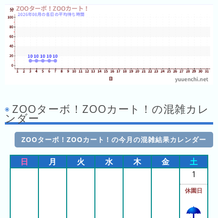
フ
直
近
３
週
間
1
日
ZOOターボ！ZOOカート！の混雑カレ
前
ンダー
2
日
ZOOターボ！ZOOカート！の今月の混雑結果カレンダー
前
日
月
火
水
木
金
土
3
1
日
休園日
前
4