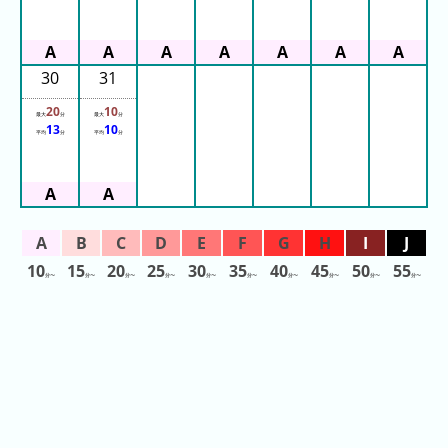
ご
と)
待
30
31
ち
20
10
時
最大
分
最大
分
13
10
平均
分
平均
分
間
グ
ラ
フ
一
覧
10
15
20
25
30
35
40
45
50
55
分〜
分〜
分〜
分〜
分〜
分〜
分〜
分〜
分〜
分〜
ピ
待
ュ
ち
ー
時
ロ
間