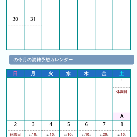
2025
年
30
31
(月
ご
と)
2024
年
の今月の混雑予想カレンダー
(月
ご
日
月
火
水
木
金
土
と)
1
2023
休園日
年
(月
ご
と)
2
3
4
5
6
7
8
2026
休園日
10
10
10
10
20
10
最大
分
最大
分
最大
分
最大
分
最大
分
最大
分