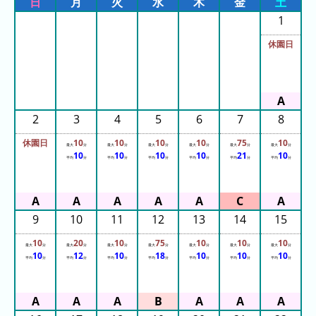
日
月
火
水
木
金
土
ン
1
キ
ン
休園日
グ
2
3
4
5
6
7
8
今
待
休園日
10
10
10
10
75
10
日
ち
最大
分
最大
分
最大
分
最大
分
最大
分
最大
分
10
10
10
10
21
10
平均
分
平均
分
平均
分
平均
分
平均
分
平均
分
こ
時
れ
間
ま
グ
で
ラ
9
10
11
12
13
14
15
の
フ
10
20
10
75
10
10
10
混
最大
分
最大
分
最大
分
最大
分
最大
分
最大
分
最大
分
10
12
10
18
10
10
10
平均
分
平均
分
平均
分
平均
分
平均
分
平均
分
平均
分
雑
グ
ラ