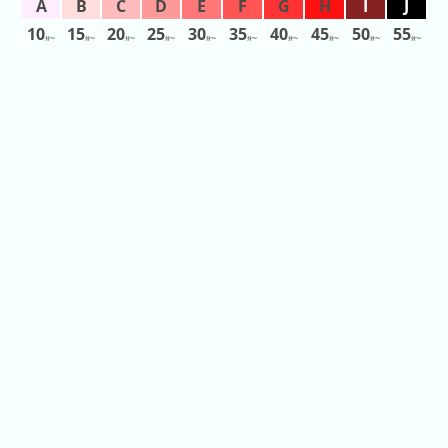
日
10
15
20
25
30
35
40
45
50
55
前
分〜
分〜
分〜
分〜
分〜
分〜
分〜
分〜
分〜
分〜
5
日
前
6
日
前
7
日
前
2026
年
(月
ご
と)