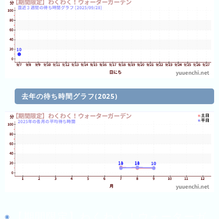
の
ラ
ン
キ
ン
グ
去年の待ち時間グラフ(2025)
今
混
日
雑
の
ラ
ラ
ン
ン
キ
キ
ン
ン
グ
グ
昨
【期間限定】わくわく！ウォーターガ