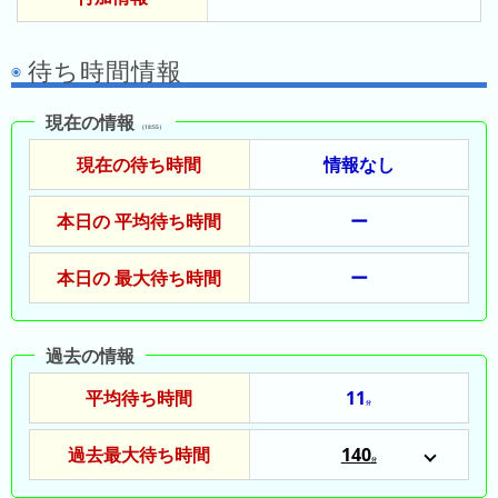
ド
ガ
シ
ー
イ
ョ
ム
待ち時間情報
ド
ン
シ
一
テ
現在の情報
覧
（18:55）
ィ
現在の待ち時間
情報なし
と
は
本日の 平均待ち時間
ー
本日の 最大待ち時間
ー
今
人
日
気
過去の情報
の
ラ
ラ
ン
平均待ち時間
11
ン
分
キ
キ
ン
過去最大待ち時間
140
ン
グ
分
2024/07/22
グ