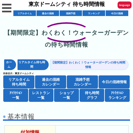
東京ドームシティ 待ち時間情報
☰
language
リアルタイム
過去の混雑
混雑予想
ランキング
今日の混雑
English
한국어
【期間限定】わくわく！ウォーターガーデン
リ
繁體中文
の待ち時間情報
ア
简体中文
混
ル
雑
タ
ホー
リアルタイム待ち時
【期間限定】わくわく！ウォーターガーデンの待ち時間
ภาษาไทย
ム
間
混
情報
カ
イ
画像提供：
東京ドームシティ
雑
レ
ム
日本語
リアルタイム
過去の混雑
混雑予想
レ
予
今日の混雑情報
ン
待
待ち時間
カレンダー
カレンダー
ス
想
ダ
ち
ｱﾄﾗｸｼｮﾝ
レストラン
ショップ
待ち時間
ｱﾄﾗｸｼｮﾝ
シ
ト
カ
ー
時
一覧
一覧
一覧
グラフ
ランキング
ョ
ラ
レ
間
ア
ッ
ン
ン
基本情報
ト
プ
一
ダ
東
攻
ラ
一
覧
ー
京
略
ク
覧
付加情報