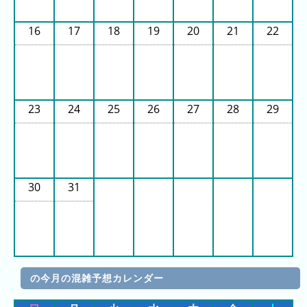
ラ
16
17
18
19
20
21
22
ン
キ
ン
グ
今
23
24
25
26
27
28
29
年
の
ラ
ン
30
31
キ
ン
グ
去
年
の今月の混雑予想カレンダー
の
ラ