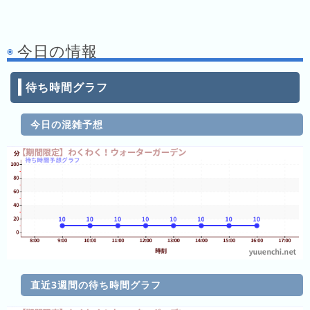
月
の
今日の情報
ラ
ン
キ
待ち時間グラフ
ン
グ
今日の混雑予想
今
年
の
ラ
ン
キ
ン
グ
去
直近3週間の待ち時間グラフ
年