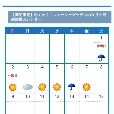
日
ーデンの混雑カレンダー
の
ラ
【期間限定】わくわく！ウォーターガーデンの今月の混
雑結果カレンダー
ン
キ
日
月
火
水
木
金
土
ン
1
グ
休園日
今
月
の
2
3
4
5
6
7
8
ラ
ン
休園日
キ
ン
グ
9
10
11
12
13
14
15
先
月
の