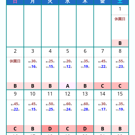
日
月
火
水
木
金
土
ン
1
キ
ン
休園日
グ
2
3
4
5
6
7
8
今
待
休園日
30
25
20
35
45
55
日
ち
最大
分
最大
分
最大
分
最大
分
最大
分
最大
分
16
15
12
19
22
23
平均
分
平均
分
平均
分
平均
分
平均
分
平均
分
こ
時
れ
間
ま
グ
で
ラ
9
10
11
12
13
14
15
の
フ
45
45
50
60
60
30
35
混
最大
分
最大
分
最大
分
最大
分
最大
分
最大
分
最大
分
22
15
25
24
28
17
19
平均
分
平均
分
平均
分
平均
分
平均
分
平均
分
平均
分
雑
グ
ラ