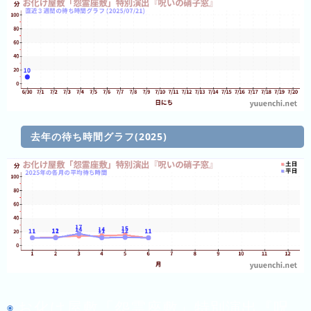
の
ラ
ン
キ
ン
グ
去年の待ち時間グラフ(2025)
今
混
日
雑
の
ラ
ラ
ン
ン
キ
キ
ン
ン
グ
グ
昨
お化け屋敷「怨霊座敷」特別演出『呪