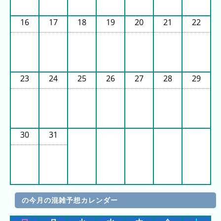
ラ
16
17
18
19
20
21
22
ン
キ
ン
グ
今
23
24
25
26
27
28
29
年
の
ラ
ン
30
31
キ
ン
グ
去
年
の今月の混雑予想カレンダー
の
ラ