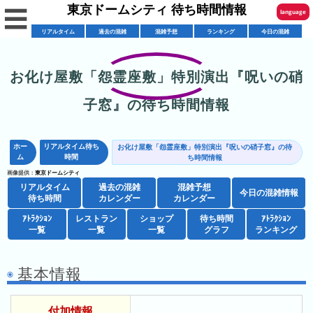
東京ドームシティ 待ち時間情報
☰
language
リアルタイム
過去の混雑
混雑予想
ランキング
今日の混雑
English
한국어
お化け屋敷「怨霊座敷」特別演出『呪いの硝
リ
繁體中文
子窓』の待ち時間情報
ア
简体中文
混
ル
雑
タ
ホー
リアルタイム待ち
お化け屋敷「怨霊座敷」特別演出『呪いの硝子窓』の待
ภาษาไทย
ム
時間
混
ち時間情報
カ
イ
画像提供：
東京ドームシティ
雑
レ
ム
日本語
リアルタイム
過去の混雑
混雑予想
レ
予
今日の混雑情報
ン
待
待ち時間
カレンダー
カレンダー
ス
想
ダ
ち
ｱﾄﾗｸｼｮﾝ
レストラン
ショップ
待ち時間
ｱﾄﾗｸｼｮﾝ
シ
ト
カ
ー
時
一覧
一覧
一覧
グラフ
ランキング
ョ
ラ
レ
間
ア
ッ
ン
ン
基本情報
ト
プ
一
ダ
東
攻
ラ
一
覧
ー
京
略
ク
覧
付加情報