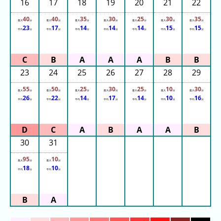
フ
16
17
18
19
20
21
22
直
40
40
35
30
25
30
35
最大
分
最大
分
最大
分
最大
分
最大
分
最大
分
最大
分
23
17
14
14
14
15
15
近
平均
分
平均
分
平均
分
平均
分
平均
分
平均
分
平均
分
３
週
間
23
24
25
26
27
28
29
1
55
50
25
30
25
10
30
最大
分
最大
分
最大
分
最大
分
最大
分
最大
分
最大
分
日
26
22
14
17
14
10
16
平均
分
平均
分
平均
分
平均
分
平均
分
平均
分
平均
分
前
2
日
30
31
前
95
10
最大
分
最大
分
18
10
3
平均
分
平均
分
日
前
4