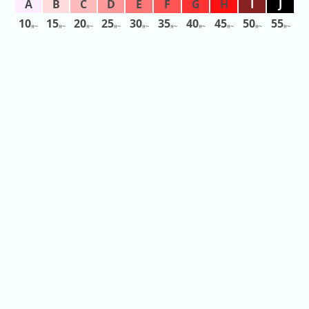
日
10
15
20
25
30
35
40
45
50
55
前
分〜
分〜
分〜
分〜
分〜
分〜
分〜
分〜
分〜
分〜
5
日
前
6
日
前
7
日
前
2026
年
(月
ご
と)