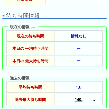
ド
ガ
シ
ー
イ
ョ
ム
待ち時間情報
ド
ン
シ
一
テ
現在の情報
覧
（11:00）
ィ
現在の待ち時間
情報なし
と
は
本日の 平均待ち時間
ー
本日の 最大待ち時間
ー
今
人
日
気
過去の情報
の
ラ
ラ
ン
平均待ち時間
13
ン
分
キ
キ
ン
過去最大待ち時間
140
ン
グ
分
2024/09/01
グ