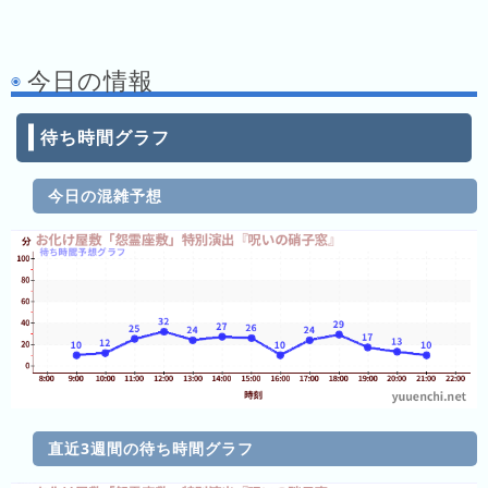
月
の
今日の情報
ラ
ン
キ
待ち時間グラフ
ン
グ
今日の混雑予想
今
年
の
ラ
ン
キ
ン
グ
去
直近3週間の待ち時間グラフ
年