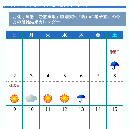
日
いの硝子窓』の混雑カレンダー
の
ラ
お化け屋敷「怨霊座敷」特別演出『呪いの硝子窓』の今
月の混雑結果カレンダー
ン
キ
日
月
火
水
木
金
土
ン
1
グ
休園日
今
月
の
2
3
4
5
6
7
8
ラ
ン
休園日
キ
ン
グ
9
10
11
12
13
14
15
先
月
の