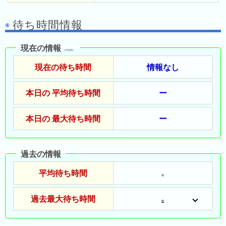
ド
ガ
シ
ー
イ
ョ
待ち時間情報
ム
ド
ン
シ
一
現在の情報
テ
（19:20）
覧
ィ
現在の待ち時間
情報なし
と
は
本日の 平均待ち時間
ー
本日の 最大待ち時間
ー
今
人
日
気
過去の情報
の
ラ
平均待ち時間
ラ
ン
分
ン
キ
キ
過去最大待ち時間
ン
分
ン
グ
グ