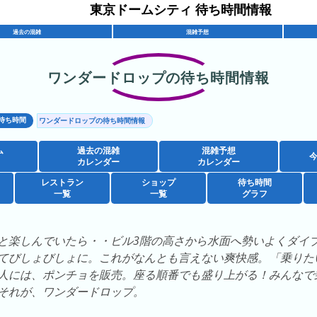
東京ドームシティ 待ち時間情報
過去の混雑
混雑予想
ワンダードロップの待ち時間情報
待ち時間
ワンダードロップの待ち時間情報
ム
過去の混雑
混雑予想
カレンダー
カレンダー
レストラン
ショップ
待ち時間
一覧
一覧
グラフ
と楽しんでいたら・・ビル3階の高さから水面へ勢いよくダイ
てびしょびしょに。これがなんとも言えない爽快感。「乗りた
人には、ポンチョを販売。座る順番でも盛り上がる！みんなで
それが、ワンダードロップ。