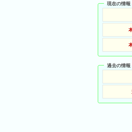
現在の情報
昨
日
の
ラ
ン
キ
ン
グ
過去の情報
今
月
の
ラ
ン
キ
ン
グ
先