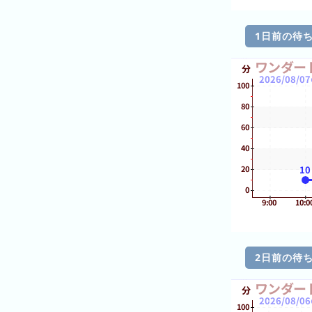
の
ラ
1日前の待
ン
キ
ン
グ
今
混
日
雑
の
ラ
ラ
ン
ン
キ
キ
ン
ン
2日前の待
グ
グ
昨