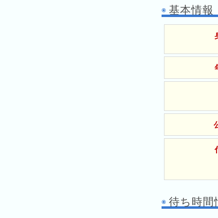
ド
ガ
シ
基本情報
ー
イ
ョ
ム
ド
ン
シ
一
テ
覧
ィ
と
は
今
人
日
気
の
ラ
ラ
ン
ン
キ
キ
ン
待ち時間
ン
グ
グ