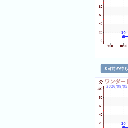
日
の
ラ
ン
キ
ン
グ
今
月
の
3日前の待
ラ
ン
キ
ン
グ
先
月
の