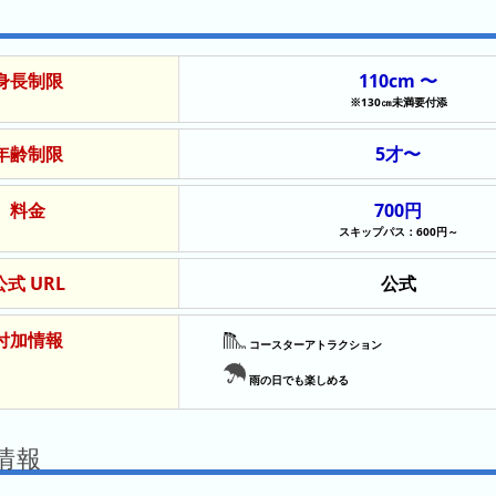
身長制限
110cm 〜
※130㎝未満要付添
年齢制限
5才〜
料金
700円
スキップパス：600円～
公式 URL
公式
付加情報
コースターアトラクション
雨の日でも楽しめる
情報