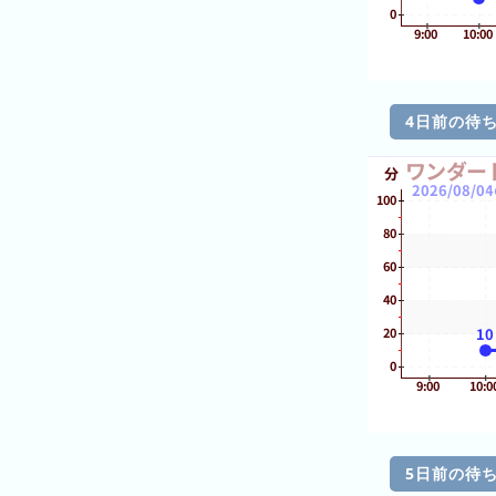
ラ
ン
キ
ン
4日前の待
グ
今
年
の
ラ
ン
キ
ン
グ
去
年
の
5日前の待
ラ