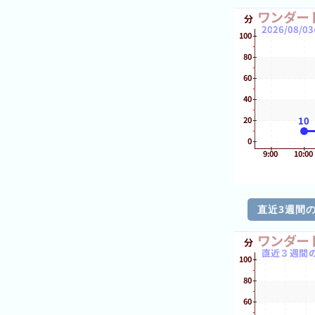
ン
キ
ン
グ
今
待
日
ち
こ
時
れ
間
ま
グ
直近3週間
で
ラ
の
フ
混
雑
グ
ラ