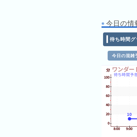
月
の
ラ
今日の情
ン
キ
待ち時間グ
ン
グ
今日の混雑
今
年
の
ラ
ン
キ
ン
グ
去
年