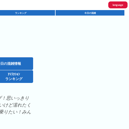
language
ランキング
今日の混雑
English
한국어
繁體中文
简体中文
ภาษาไทย
今日の混雑情報
ｱﾄﾗｸｼｮﾝ
日本語
ランキング
ブ！思いっきり
いけど濡れたく
乗りたい！みん