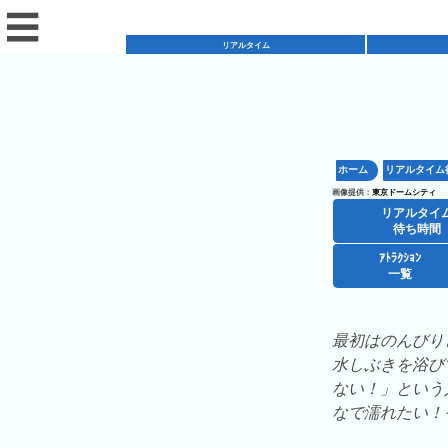
☰
リアルタイム
リ
ア
ホーム
リアルタイム
混
ル
画像提供：
東京ドームシティ
雑
タ
リアルタイ
混
カ
待ち時間
イ
雑
レ
ム
ｱﾄﾗｸｼｮﾝ
レ
一覧
予
ン
待
ス
想
ダ
ち
シ
ト
カ
ー
時
最初はのんびり
ョ
ラ
レ
間
水しぶきを浴び
ア
ッ
ン
ン
ない！」という
ト
プ
一
ダ
東
なで濡れたい！
攻
ラ
一
覧
ー
京
略
ク
覧