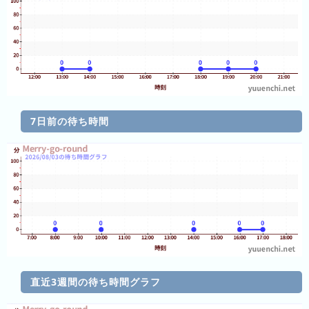
グ
去
年
の
ラ
ン
キ
7日前の待ち時間
ン
グ
今
待
日
ち
こ
時
れ
間
直近3週間の待ち時間グラフ
ま
グ
で
ラ