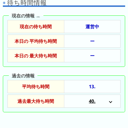
待ち時間情報
の
ラ
シ
ラ
ン
ョ
ン
キ
現在の情報
ン
（:00）
キ
ン
一
現在の待ち時間
運営中
ン
グ
覧
グ
本日の 平均待ち時間
ー
昨
日
本日の 最大待ち時間
ー
の
ラ
ン
過去の情報
キ
平均待ち時間
13
ン
分
グ
過去最大待ち時間
40
分
今
2025/12/30
月
の
ラ