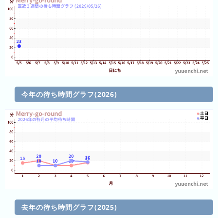
の
フ
混
雑
グ
ラ
フ
直
今年の待ち時間グラフ(2026)
近
３
週
間
1
日
前
2
日
去年の待ち時間グラフ(2025)
前