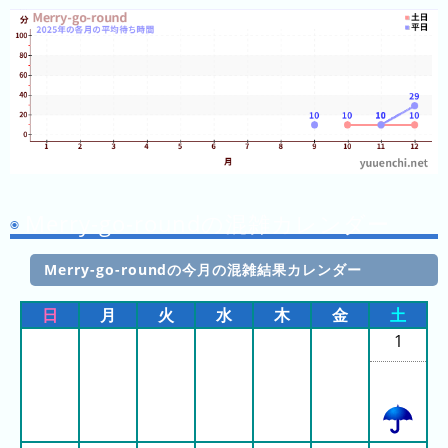
3
日
前
4
日
前
5
Merry-go-roundの混雑カレンダー
日
前
Merry-go-roundの今月の混雑結果カレンダー
6
日
月
火
水
木
金
土
日
1
前
7
日
前