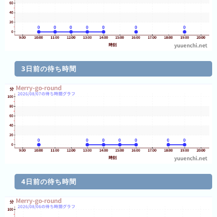
ン
キ
キ
ン
ン
グ
グ
昨
日
3日前の待ち時間
の
ラ
ン
キ
ン
グ
今
月
の
4日前の待ち時間
ラ
ン
キ