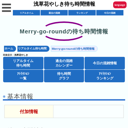
浅草花やしき待ち時間情報
☰
language
リアルタイム
過去の混雑
ランキング
今日の混雑
English
한국어
Merry-go-roundの待ち時間情報
リ
繁體中文
ア
ホーム
リアルタイム待ち時間
Merry-go-roundの待ち時間情報
简体中文
混
ル
画像提供：
浅草花やしき
雑
タ
リアルタイム
過去の混雑
ภาษาไทย
今日の混雑情報
混
カ
待ち時間
カレンダー
イ
雑
レ
ム
ｱﾄﾗｸｼｮﾝ
待ち時間
ｱﾄﾗｸｼｮﾝ
日本語
レ
一覧
グラフ
ランキング
予
ン
待
ス
想
ダ
ち
シ
ト
カ
ー
時
基本情報
ョ
ラ
レ
間
ア
ッ
ン
ン
付加情報
ト
プ
一
ダ
今
人
ラ
一
覧
ー
日
気
ク
覧