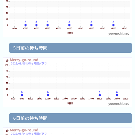
ン
グ
先
月
の
ラ
5日前の待ち時間
ン
キ
ン
グ
今
年
の
ラ
ン
6日前の待ち時間
キ
ン