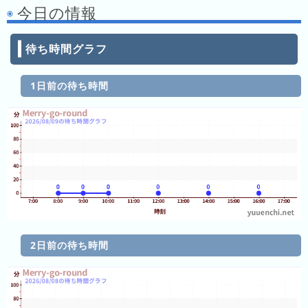
キ
今日の情報
ン
グ
待ち時間グラフ
去
年
1日前の待ち時間
の
ラ
ン
キ
ン
グ
今
2日前の待ち時間
混
日
雑
の
ラ
ラ
ン