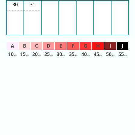
年
30
31
(月
ご
と)
2026
年
(日
10
15
20
25
30
35
40
45
50
55
ご
分〜
分〜
分〜
分〜
分〜
分〜
分〜
分〜
分〜
分〜
と)
2025
年
(日
ご
と)
2024
年
(日