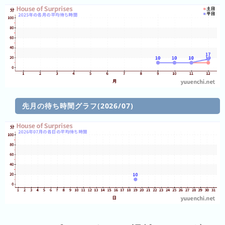
3
日
前
4
日
前
5
先月の待ち時間グラフ(2026/07)
日
前
6
日
前
7
日
前