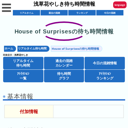
浅草花やしき待ち時間情報
☰
language
リアルタイム
過去の混雑
ランキング
今日の混雑
English
한국어
House of Surprisesの待ち時間情報
リ
繁體中文
ア
ホーム
リアルタイム待ち時間
House of Surprisesの待ち時間情報
简体中文
混
ル
画像提供：
浅草花やしき
雑
タ
リアルタイム
過去の混雑
ภาษาไทย
今日の混雑情報
混
カ
待ち時間
カレンダー
イ
雑
レ
ム
ｱﾄﾗｸｼｮﾝ
待ち時間
ｱﾄﾗｸｼｮﾝ
日本語
レ
一覧
グラフ
ランキング
予
ン
待
ス
想
ダ
ち
シ
ト
カ
ー
時
基本情報
ョ
ラ
レ
間
ア
ッ
ン
ン
付加情報
ト
プ
一
ダ
今
人
ラ
一
覧
ー
日
気
ク
覧