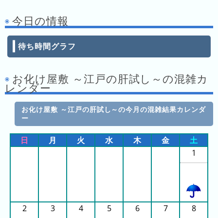
キ
ン
今日の情報
グ
去
待ち時間グラフ
年
の
お化け屋敷 ～江戸の肝試し～の混雑カ
ラ
レンダー
ン
キ
お化け屋敷 ～江戸の肝試し～の今月の混雑結果カレンダ
ン
ー
グ
日
月
火
水
木
金
土
1
今
混
日
雑
の
ラ
2
3
4
5
6
7
8
ラ
ン