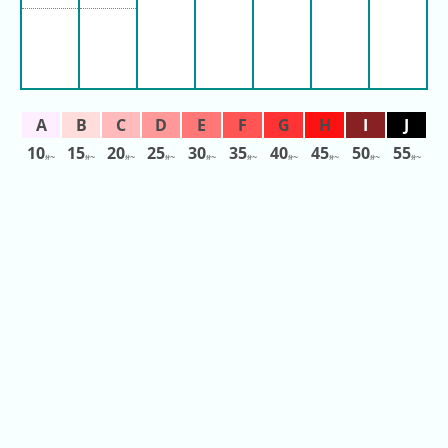
ン
グ
先
月
の
10
15
20
25
30
35
40
45
50
55
ラ
分〜
分〜
分〜
分〜
分〜
分〜
分〜
分〜
分〜
分〜
ン
キ
ン
グ
今
年
の
ラ
ン
キ
ン