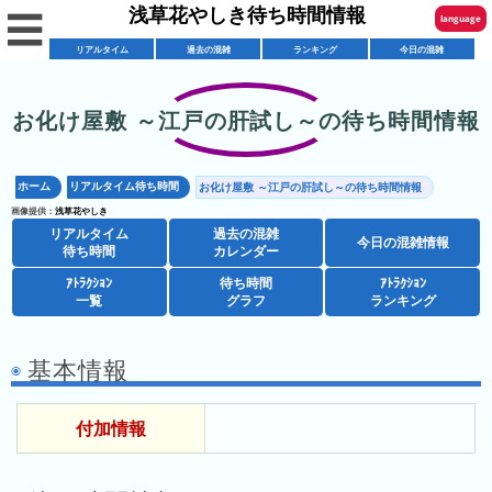
浅草花やしき待ち時間情報
☰
language
リアルタイム
過去の混雑
ランキング
今日の混雑
English
한국어
お化け屋敷 ～江戸の肝試し～の待ち時間情報
リ
繁體中文
ア
ホーム
リアルタイム待ち時間
お化け屋敷 ～江戸の肝試し～の待ち時間情報
简体中文
混
ル
画像提供：
浅草花やしき
雑
タ
リアルタイム
過去の混雑
ภาษาไทย
今日の混雑情報
混
カ
待ち時間
カレンダー
イ
雑
レ
ム
ｱﾄﾗｸｼｮﾝ
待ち時間
ｱﾄﾗｸｼｮﾝ
日本語
レ
一覧
グラフ
ランキング
予
ン
待
ス
想
ダ
ち
シ
ト
カ
ー
時
基本情報
ョ
ラ
レ
間
ア
ッ
ン
ン
付加情報
ト
プ
一
ダ
今
人
ラ
一
覧
ー
日
気
ク
覧