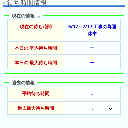
待ち時間情報
の
ラ
シ
ラ
ン
ョ
ン
キ
現在の情報
ン
（:00）
キ
ン
一
現在の待ち時間
6/17～7/17 工事の為運
ン
グ
覧
休中
グ
昨
本日の 平均待ち時間
ー
日
の
本日の 最大待ち時間
ー
ラ
ン
キ
過去の情報
ン
平均待ち時間
グ
分
今
過去最大待ち時間
分
月
の
ラ