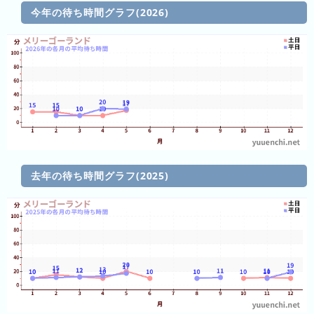
今年の待ち時間グラフ(2026)
3
日
前
4
日
前
5
日
去年の待ち時間グラフ(2025)
前
6
日
前
7
日
前