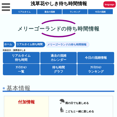
浅草花やしき待ち時間情報
☰
language
リアルタイム
過去の混雑
ランキング
今日の混雑
English
한국어
メリーゴーランドの待ち時間情報
リ
繁體中文
ア
ホーム
リアルタイム待ち時間
メリーゴーランドの待ち時間情報
简体中文
混
ル
画像提供：
浅草花やしき
雑
タ
リアルタイム
過去の混雑
ภาษาไทย
今日の混雑情報
混
カ
待ち時間
カレンダー
イ
雑
レ
ム
ｱﾄﾗｸｼｮﾝ
待ち時間
ｱﾄﾗｸｼｮﾝ
日本語
レ
一覧
グラフ
ランキング
予
ン
待
ス
想
ダ
ち
シ
ト
カ
ー
時
基本情報
ョ
ラ
レ
間
ア
ッ
ン
ン
付加情報
ト
プ
一
ダ
雨の日でも楽しめる
今
人
ラ
一
覧
ー
日
こどもと一緒に楽しめる
気
ク
覧