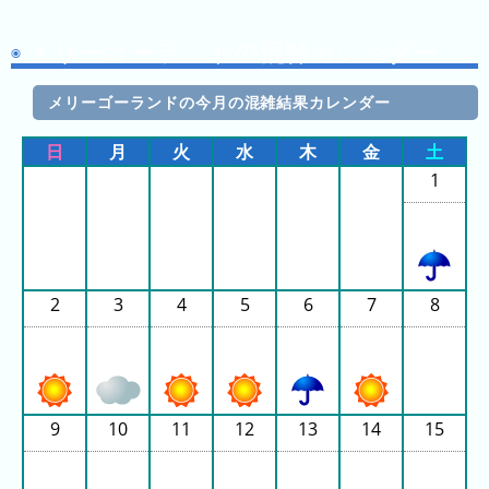
2026
年
メリーゴーランドの混雑カレンダー
(月
ご
メリーゴーランドの今月の混雑結果カレンダー
と)
日
月
火
水
木
金
土
2025
1
年
(月
ご
と)
2
3
4
5
6
7
8
2024
年
(月
ご
と)
9
10
11
12
13
14
15
2023