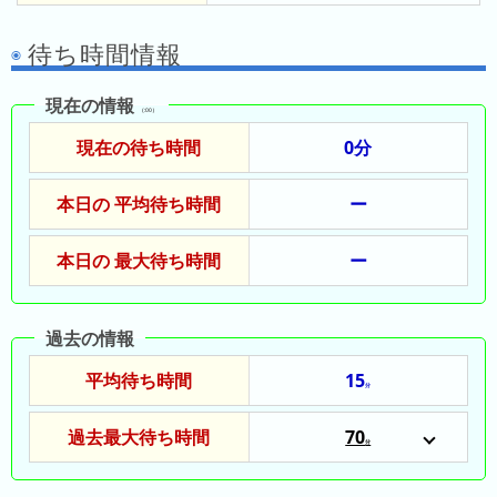
の
ラ
シ
ラ
ン
ョ
待ち時間情報
ン
キ
ン
キ
ン
一
現在の情報
ン
グ
（:00）
覧
グ
現在の待ち時間
0分
昨
本日の 平均待ち時間
ー
日
の
本日の 最大待ち時間
ラ
ー
ン
キ
過去の情報
ン
グ
平均待ち時間
15
分
今
月
過去最大待ち時間
70
分
の
2024/03/31
ラ