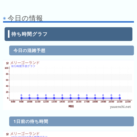
キ
ン
今日の情報
グ
去
待ち時間グラフ
年
の
今日の混雑予想
ラ
ン
キ
ン
グ
今
混
日
雑
1日前の待ち時間
の
ラ
ラ
ン