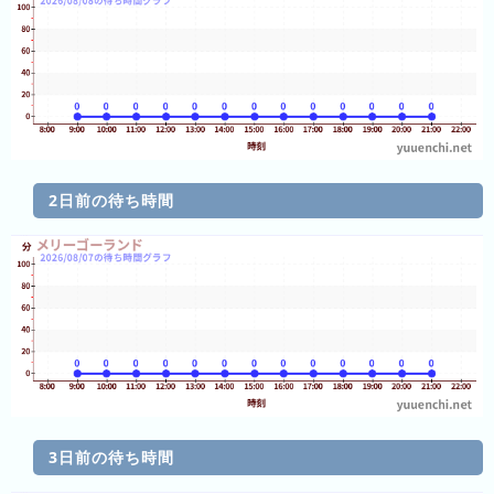
ン
キ
キ
ン
ン
グ
グ
昨
日
の
2日前の待ち時間
ラ
ン
キ
ン
グ
今
月
の
ラ
3日前の待ち時間
ン
キ