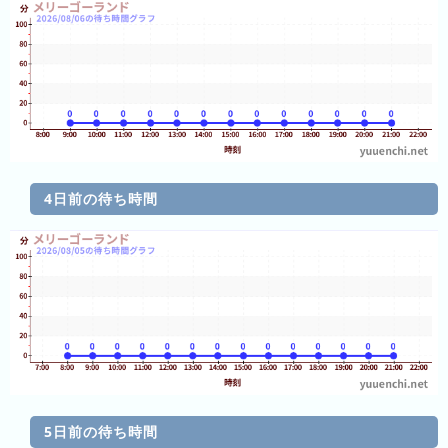
ン
グ
先
月
の
ラ
ン
4日前の待ち時間
キ
ン
グ
今
年
の
ラ
ン
キ
5日前の待ち時間
ン