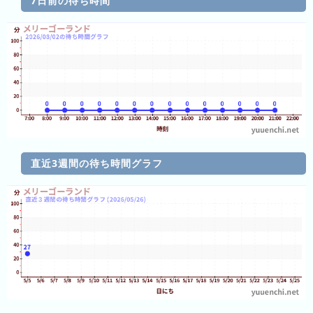
7日前の待ち時間
の
フ
混
雑
グ
ラ
フ
直
近
３
直近3週間の待ち時間グラフ
週
間
1
日
前
2
日
前