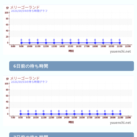
グ
去
年
の
ラ
ン
キ
ン
グ
6日前の待ち時間
今
待
日
ち
こ
時
れ
間
ま
グ
で
ラ