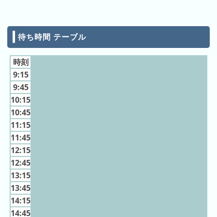
月
の
ラ
待ち時間 テーブル
ン
キ
時刻
ン
9:15
グ
9:45
今
10:15
年
10:45
の
11:15
ラ
11:45
ン
12:15
キ
12:45
ン
13:15
グ
13:45
去
14:15
年
14:45