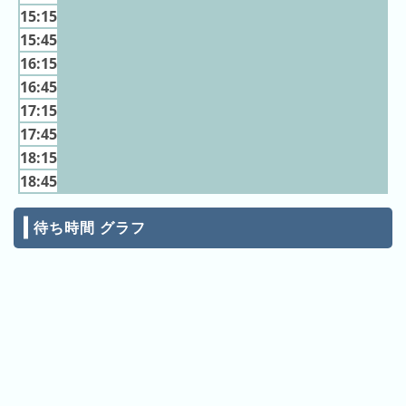
の
15:15
ラ
15:45
ン
16:15
キ
16:45
ン
17:15
グ
17:45
18:15
18:45
今
混
日
待ち時間 グラフ
雑
の
ラ
ラ
ン
ン
キ
キ
ン
ン
グ
グ
昨