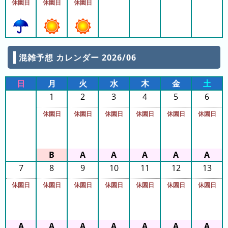
休園日
休園日
休園日
ン
キ
ン
グ
混雑予想 カレンダー 2026/06
日
月
火
水
木
金
土
今
待
1
2
3
4
5
6
日
ち
休園日
休園日
休園日
休園日
休園日
休園日
こ
時
れ
間
ま
グ
で
ラ
の
7
8
9
10
11
12
13
フ
混
休園日
休園日
休園日
休園日
休園日
休園日
休園日
雑
グ
ラ