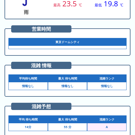
23.5
19.8
ド
ガ
シ
最高
℃
最低
℃
ー
イ
ョ
雨
ム
ド
ン
シ
一
営業時間
テ
覧
ィ
東京ドームシティ
と
は
混雑 情報
平均待ち時間
最大 待ち時間
混雑ランク
今
人
情報なし
情報なし
情報なし
日
気
の
ラ
ラ
ン
混雑予想
ン
キ
キ
ン
平均 待ち時間
最大 待ち時間
混雑ランク
ン
グ
14分
55 分
グ