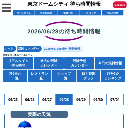
東京ドームシティ 待ち時間情報
☰
language
リアルタイム
過去の混雑
混雑予想
ランキング
今日の混雑
English
한국어
2026/06/28の待ち時間情報
リ
繁體中文
ア
ホーム
混雑 カレンダー
2026/06/28の待ち時間情報
简体中文
混
ル
画像提供：
東京ドームシティ
雑
タ
リアルタイム
過去の混雑
混雑予想
ภาษาไทย
今日の混雑情報
混
カ
待ち時間
カレンダー
カレンダー
イ
雑
レ
ム
ｱﾄﾗｸｼｮﾝ
レストラン
ショップ
待ち時間
日本語
ｱﾄﾗｸｼｮﾝ
レ
一覧
一覧
一覧
グラフ
ランキング
予
ン
待
ス
想
ダ
ち
シ
ト
カ
ー
時
ョ
ラ
レ
06/25
06/26
06/27
06/28
06/29
06/30
07/01
間
ア
ッ
ン
ン
ト
プ
一
ダ
実際の天気
東
攻
ラ
一
覧
ー
京
略
ク
覧