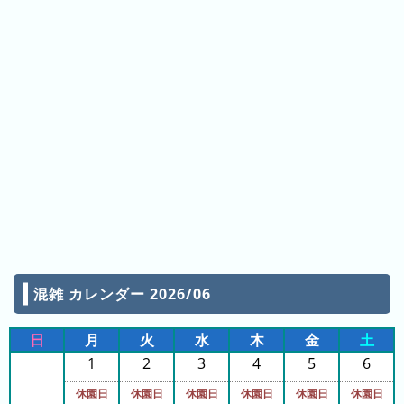
日
の
ラ
ン
キ
ン
グ
今
月
の
ラ
ン
キ
混雑 カレンダー 2026/06
ン
グ
日
月
火
水
木
金
土
先
1
2
3
4
5
6
月
休園日
休園日
休園日
休園日
休園日
休園日
の