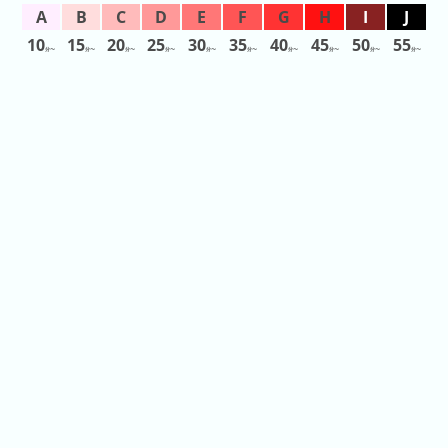
日
前
10
15
20
25
30
35
40
45
50
55
分〜
分〜
分〜
分〜
分〜
分〜
分〜
分〜
分〜
分〜
5
日
前
6
日
前
7
日
前
2026
年
(月
ご
と)