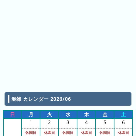
日
の
ラ
ン
キ
ン
グ
今
月
の
ラ
ン
キ
混雑 カレンダー 2026/06
ン
グ
日
月
火
水
木
金
土
先
1
2
3
4
5
6
月
休園日
休園日
休園日
休園日
休園日
休園日
の