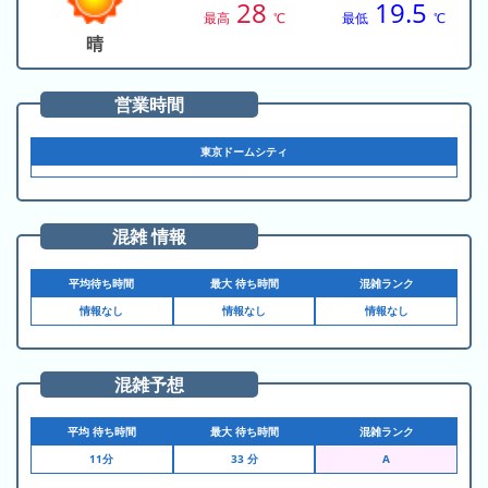
28
19.5
ド
ガ
シ
最高
℃
最低
℃
ー
イ
ョ
晴
ム
ド
ン
シ
一
営業時間
テ
覧
ィ
東京ドームシティ
と
は
混雑 情報
平均待ち時間
最大 待ち時間
混雑ランク
今
人
情報なし
情報なし
情報なし
日
気
の
ラ
ラ
ン
混雑予想
ン
キ
キ
ン
平均 待ち時間
最大 待ち時間
混雑ランク
ン
グ
11分
33 分
グ