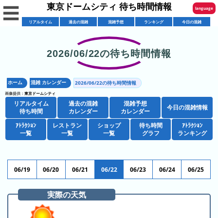
東京ドームシティ 待ち時間情報
☰
language
リアルタイム
過去の混雑
混雑予想
ランキング
今日の混雑
English
한국어
2026/06/22の待ち時間情報
リ
繁體中文
ア
ホーム
混雑 カレンダー
2026/06/22の待ち時間情報
简体中文
混
ル
画像提供：
東京ドームシティ
雑
タ
リアルタイム
過去の混雑
混雑予想
ภาษาไทย
今日の混雑情報
混
カ
待ち時間
カレンダー
カレンダー
イ
雑
レ
ム
ｱﾄﾗｸｼｮﾝ
レストラン
ショップ
待ち時間
日本語
ｱﾄﾗｸｼｮﾝ
レ
一覧
一覧
一覧
グラフ
ランキング
予
ン
待
ス
想
ダ
ち
シ
ト
カ
ー
時
ョ
ラ
レ
06/19
06/20
06/21
06/22
06/23
06/24
06/25
間
ア
ッ
ン
ン
ト
プ
一
ダ
実際の天気
東
攻
ラ
一
覧
ー
京
略
ク
覧