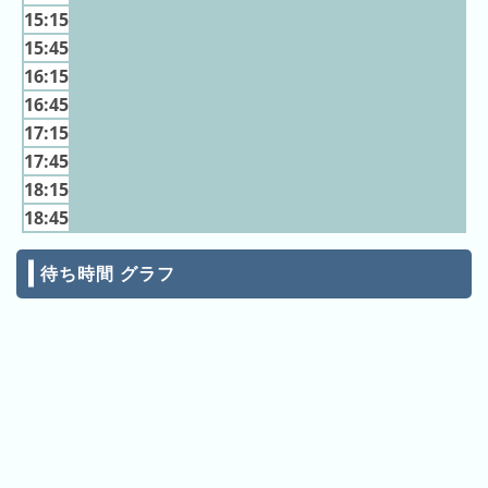
の
15:15
ラ
15:45
ン
16:15
キ
16:45
ン
17:15
グ
17:45
18:15
18:45
今
混
日
待ち時間 グラフ
雑
の
ラ
ラ
ン
ン
キ
キ
ン
ン
グ
グ
昨