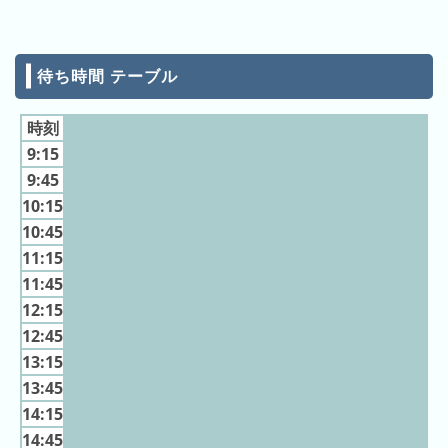
月
の
ラ
待ち時間 テーブル
ン
キ
時刻
ン
9:15
グ
9:45
今
10:15
年
10:45
の
11:15
ラ
11:45
ン
12:15
キ
12:45
ン
13:15
グ
13:45
去
14:15
年
14:45