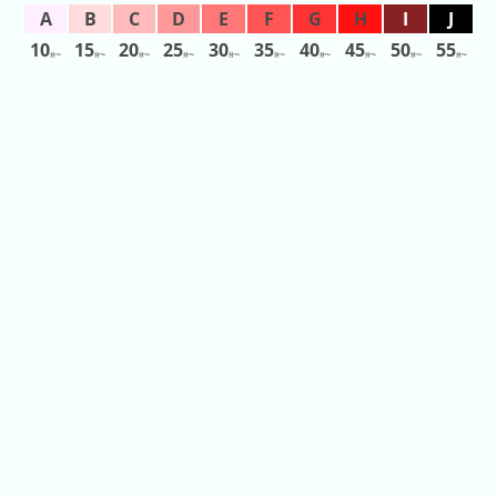
日
前
10
15
20
25
30
35
40
45
50
55
分〜
分〜
分〜
分〜
分〜
分〜
分〜
分〜
分〜
分〜
5
日
前
6
日
前
7
日
前
2026
年
(月
ご
と)