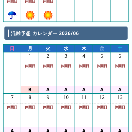
休園日
休園日
休園日
ン
キ
ン
グ
混雑予想 カレンダー 2026/06
日
月
火
水
木
金
土
今
待
1
2
3
4
5
6
日
ち
休園日
休園日
休園日
休園日
休園日
休園日
こ
時
れ
間
ま
グ
で
ラ
の
7
8
9
10
11
12
13
フ
混
休園日
休園日
休園日
休園日
休園日
休園日
休園日
雑
グ
ラ