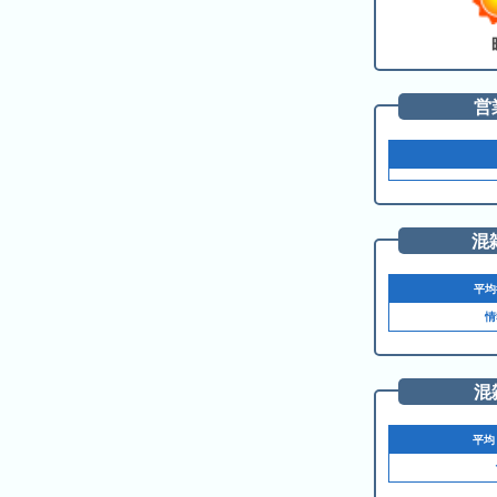
ド
ガ
シ
ー
イ
ョ
ム
ド
ン
シ
一
営
テ
覧
ィ
と
は
混
平均
今
人
情
日
気
の
ラ
ラ
ン
混
ン
キ
キ
ン
平均
ン
グ
グ