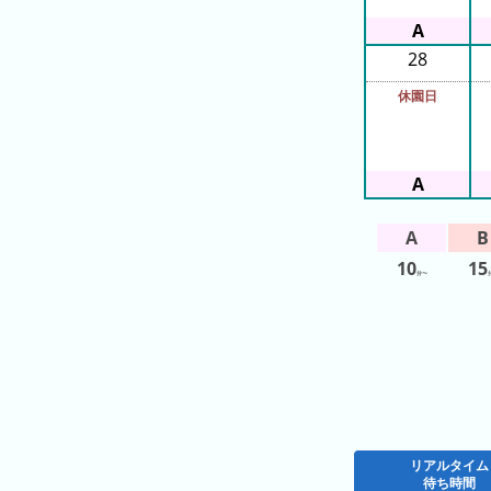
ン
キ
28
ン
グ
休園日
今
待
日
ち
こ
時
10
15
れ
分〜
間
ま
グ
で
ラ
の
フ
混
雑
グ
ラ
リアルタイム
待ち時間