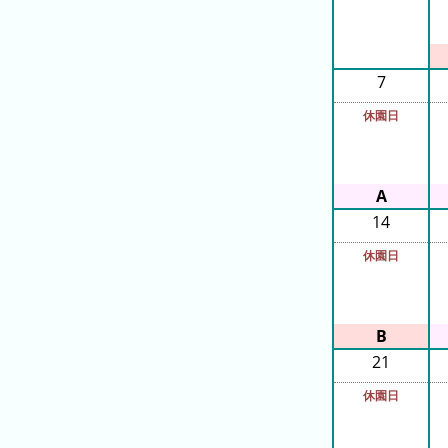
ラ
ン
キ
7
ン
グ
休園日
今
年
の
14
ラ
ン
休園日
キ
ン
グ
21
去
年
休園日
の
ラ