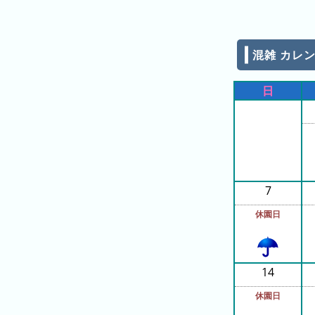
の
ラ
ン
混雑 カレンダ
キ
ン
日
グ
今
混
日
雑
7
の
ラ
ラ
ン
休園日
ン
キ
キ
ン
ン
グ
14
グ
休園日
昨