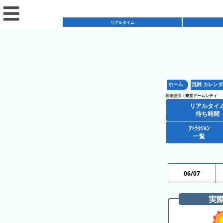
☰
リアルタイム
リ
ア
ホーム
混雑 カレン
混
ル
画像提供：
東京ドームシティ
雑
タ
リアルタイ
混
カ
待ち時間
イ
雑
レ
ム
ｱﾄﾗｸｼｮﾝ
レ
一覧
予
ン
待
ス
想
ダ
ち
シ
ト
カ
ー
時
ョ
ラ
レ
06/07
間
ア
ッ
ン
ン
ト
プ
一
ダ
実
東
攻
ラ
一
覧
ー
京
略
ク
覧