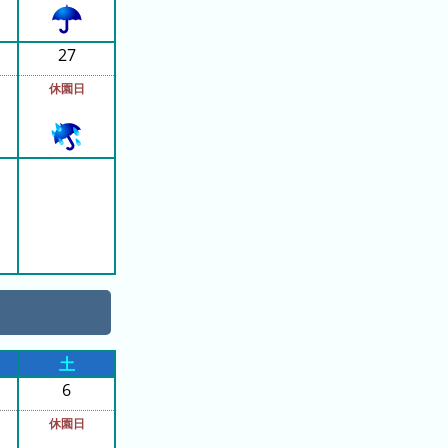
27
休園日
土
6
休園日