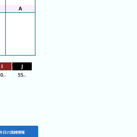
50
55
分〜
分〜
今日の混雑情報