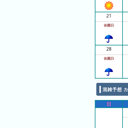
日
の
21
ラ
ン
休園日
キ
ン
グ
28
今
休園日
月
の
ラ
ン
キ
混雑予想 カ
ン
グ
日
先
月
の