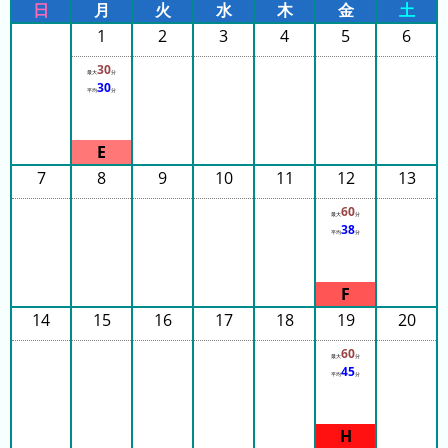
日
月
火
水
木
金
土
の
フ
混
1
2
3
4
5
6
雑
30
最大
分
グ
30
平均
分
ラ
フ
直
7
8
9
10
11
12
13
近
60
３
最大
分
38
平均
分
週
間
1
14
15
16
17
18
19
20
日
前
60
最大
分
45
平均
分
2
日
前