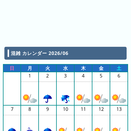
ン
グ
先
月
の
ラ
ン
混雑 カレンダー 2026/06
キ
ン
日
月
火
水
木
金
土
グ
1
2
3
4
5
6
今
年
の
ラ
7
8
9
10
11
12
13
ン
キ
ン