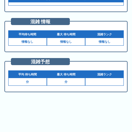
の
ラ
シ
ラ
ン
ョ
ン
キ
ン
混雑 情報
キ
ン
一
ン
グ
覧
平均待ち時間
最大 待ち時間
混雑ランク
グ
情報なし
情報なし
情報なし
昨
日
混雑予想
の
ラ
平均 待ち時間
最大 待ち時間
混雑ランク
ン
分
分
キ
ン
グ
今
月
の
ラ