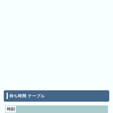
ン
キ
ン
グ
先
月
の
ラ
ン
キ
ン
グ
今
年
待ち時間 テーブル
の
ラ
時刻
ン