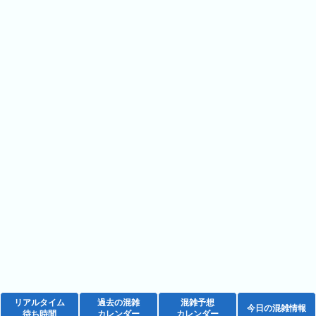
2026
年
(月
ご
と)
2025
年
(月
ご
と)
2024
年
(月
ご
と)
2023
リアルタイム
過去の混雑
混雑予想
今日の混雑情報
待ち時間
カレンダー
カレンダー