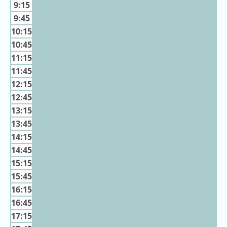
キ
9:15
ン
9:45
グ
10:15
10:45
去
11:15
年
11:45
の
12:15
ラ
ン
12:45
キ
13:15
ン
13:45
グ
14:15
14:45
15:15
15:45
今
混
16:15
日
雑
16:45
の
ラ
17:15
ラ
ン