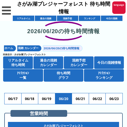
さがみ湖プレジャーフォレスト 待ち時間
language
☰
情報
English
リアルタイム
過去の混雑
混雑予想
ランキング
今日の混雑
한국어
2026/06/20の待ち時間情報
リ
繁體中文
ア
ホーム
混雑 カレンダー
2026/06/20の待ち時間情報
简体中文
混
ル
画像提供：
さがみ湖プレジャーフォレスト
雑
タ
リアルタイム
過去の混雑
混雑予想
ภาษาไทย
今日の混雑情報
混
カ
待ち時間
カレンダー
カレンダー
イ
雑
レ
ム
ｱﾄﾗｸｼｮﾝ
待ち時間
ｱﾄﾗｸｼｮﾝ
日本語
レ
一覧
グラフ
ランキング
予
ン
待
ス
想
ダ
ち
シ
ト
カ
ー
時
ョ
ラ
レ
06/17
06/18
06/19
06/20
06/21
06/22
06/23
間
ア
ッ
ン
ン
ト
プ
一
ダ
営業時間
今
人
ラ
一
覧
ー
日
気
ク
覧
さがみ湖プレジャーフォレスト