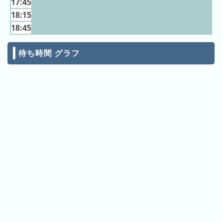
17:45
ン
キ
キ
18:15
ン
ン
18:45
グ
グ
待ち時間 グラフ
昨
日
の
ラ
ン
キ
ン
グ
今
月
の
ラ
ン
キ