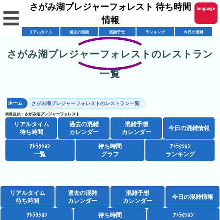
さがみ湖プレジャーフォレスト 待ち時間
language
☰
情報
English
リアルタイム
過去の混雑
混雑予想
ランキング
今日の混雑
한국어
さがみ湖プレジャーフォレストのレストラン
リ
繁體中文
一覧
ア
简体中文
混
ル
雑
タ
ホーム
さがみ湖プレジャーフォレストのレストラン一覧
ภาษาไทย
混
カ
イ
画像提供：
さがみ湖プレジャーフォレスト
雑
リアルタイム
レ
過去の混雑
混雑予想
ム
日本語
今日の混雑情報
待ち時間
カレンダー
カレンダー
レ
予
ン
待
ス
ｱﾄﾗｸｼｮﾝ
待ち時間
ｱﾄﾗｸｼｮﾝ
想
ダ
ち
一覧
グラフ
ランキング
シ
ト
カ
ー
時
ョ
ラ
レ
間
ア
ッ
ン
ン
ト
プ
リアルタイム
一
過去の混雑
混雑予想
ダ
今日の混雑情報
今
人
待ち時間
カレンダー
カレンダー
ラ
一
覧
ー
日
気
ク
ｱﾄﾗｸｼｮﾝ
待ち時間
ｱﾄﾗｸｼｮﾝ
覧