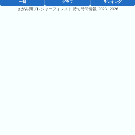
の
ラ
一覧
グラフ
ランキング
シ
ラ
ン
さがみ湖プレジャーフォレスト 待ち時間情報, 2023 - 2026
ョ
ン
キ
ン
キ
ン
一
ン
グ
覧
グ
昨
日
の
ラ
ン
キ
ン
グ
今
月
の
ラ