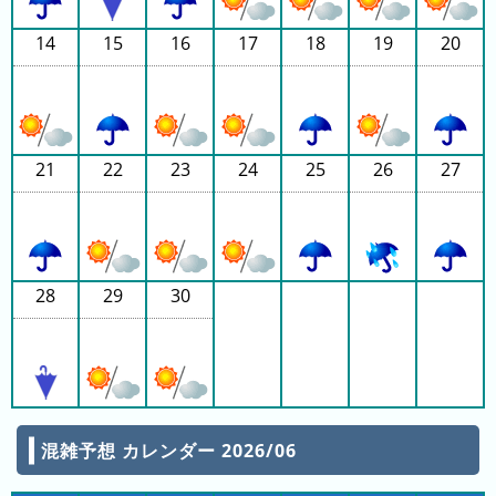
グ
14
15
16
17
18
19
20
去
年
の
ラ
ン
21
22
23
24
25
26
27
キ
ン
グ
28
29
30
今
待
日
ち
こ
時
れ
間
混雑予想 カレンダー 2026/06
ま
グ
で
ラ