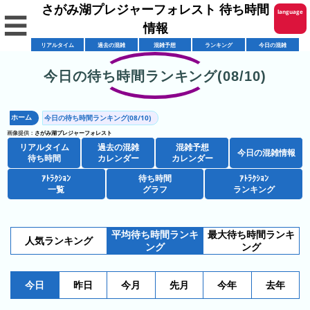
さがみ湖プレジャーフォレスト 待ち時間
language
☰
情報
English
リアルタイム
過去の混雑
混雑予想
ランキング
今日の混雑
한국어
今日の待ち時間ランキング(08/10)
リ
繁體中文
ア
ホーム
今日の待ち時間ランキング(08/10)
简体中文
混
ル
画像提供：
さがみ湖プレジャーフォレスト
雑
タ
リアルタイム
過去の混雑
混雑予想
ภาษาไทย
今日の混雑情報
混
カ
待ち時間
カレンダー
カレンダー
イ
雑
レ
ム
ｱﾄﾗｸｼｮﾝ
待ち時間
ｱﾄﾗｸｼｮﾝ
日本語
レ
一覧
グラフ
ランキング
予
ン
待
ス
想
ダ
ち
シ
ト
カ
ー
時
平均待ち時間ランキ
最大待ち時間ランキ
ョ
ラ
レ
人気ランキング
間
ング
ング
ア
ッ
ン
ン
ト
プ
一
ダ
今
人
今日
昨日
今月
先月
今年
去年
ラ
一
覧
ー
日
気
ク
覧