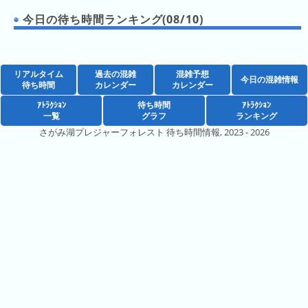
の
ラ
シ
ラ
今日の待ち時間ランキング(08/10)
ン
ョ
ン
キ
ン
キ
ン
一
ン
グ
リアルタイム
過去の混雑
混雑予想
覧
今日の混雑情報
グ
待ち時間
カレンダー
カレンダー
ｱﾄﾗｸｼｮﾝ
待ち時間
ｱﾄﾗｸｼｮﾝ
昨
一覧
グラフ
ランキング
日
さがみ湖プレジャーフォレスト 待ち時間情報, 2023 - 2026
の
ラ
ン
キ
ン
グ
今
月
の
ラ