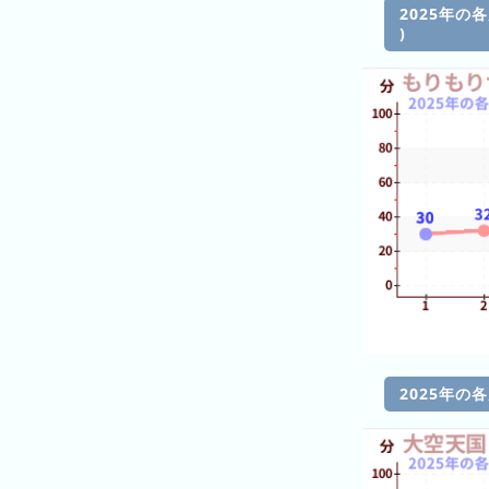
ン
キ
2025年の
キ
ン
)
ン
グ
グ
昨
日
の
ラ
ン
キ
ン
グ
今
月
2025年の
の
ラ
ン
キ