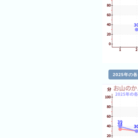
ン
グ
先
月
の
ラ
ン
キ
ン
2025年の
グ
今
年
の
ラ
ン
キ
ン