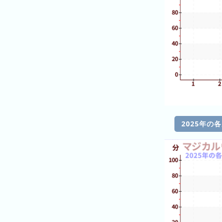
ン
キ
ン
グ
先
月
の
ラ
ン
キ
2025年の
ン
グ
今
年
の
ラ
ン