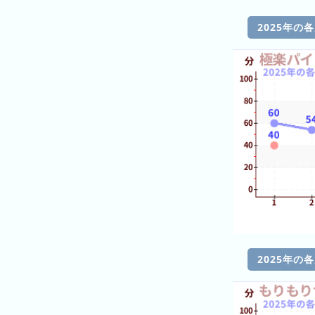
の
ラ
シ
ラ
ン
ョ
2025年の
ン
キ
ン
キ
ン
一
ン
グ
覧
グ
昨
日
の
ラ
ン
キ
ン
グ
2025年の
今
月
の
ラ