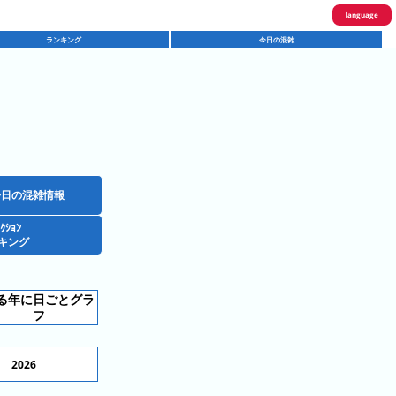
language
ランキング
今日の混雑
English
한국어
繁體中文
简体中文
ภาษาไทย
今日の混雑情報
ｸｼｮﾝ
日本語
キング
る年に日ごとグラ
フ
2026