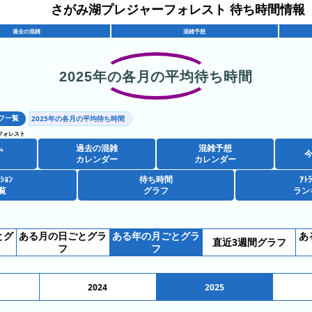
さがみ湖プレジャーフォレスト 待ち時間情報
過去の混雑
混雑予想
2025年の各月の平均待ち時間
フ一覧
2025年の各月の平均待ち時間
フォレスト
ム
過去の混雑
混雑予想
カレンダー
カレンダー
ｸｼｮﾝ
待ち時間
ｱﾄﾗ
覧
グラフ
ラン
とグ
ある月の日ごとグラ
ある年の月ごとグラ
あ
直近3週間グラフ
フ
フ
2024
2025