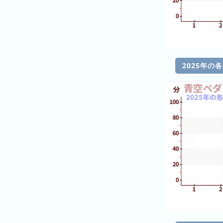
キ
ン
グ
去
年
2025年の
の
ラ
ン
キ
ン
グ
今
混
日
雑
の
ラ
ラ
ン