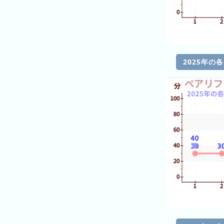
グ
去
年
の
ラ
2025年の
ン
キ
ン
グ
今
待
日
ち
こ
時
れ
間
ま
グ
で
ラ