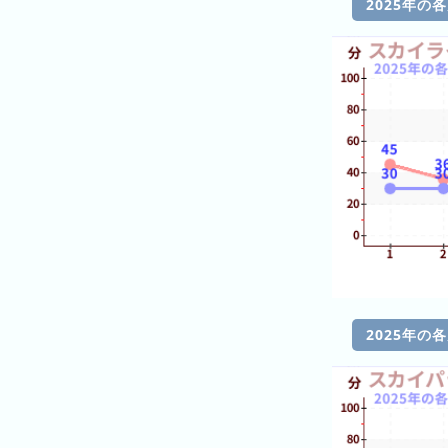
2025年の
の
フ
混
雑
グ
ラ
フ
直
近
３
週
間
1
日
2025年の
前
2
日
前