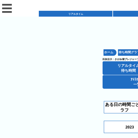
☰
リアルタイム
リ
ア
ホーム
待ち時間グラ
混
ル
画像提供：
さがみ湖プレジャー
雑
タ
リアルタイ
混
カ
待ち時間
イ
雑
レ
ム
ｱﾄﾗ
レ
一
予
ン
待
ス
想
ダ
ち
シ
ト
カ
ー
時
ある日の時間ご
ョ
ラ
レ
間
ラフ
ア
ッ
ン
ン
ト
プ
一
ダ
今
人
2023
ラ
一
覧
ー
日
気
ク
覧