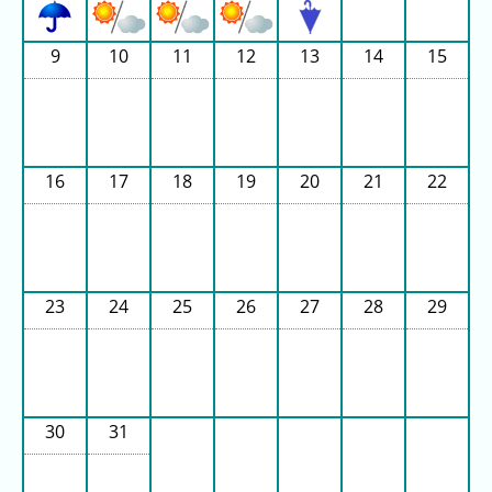
ン
グ
9
10
11
12
13
14
15
先
月
の
ラ
16
17
18
19
20
21
22
ン
キ
ン
グ
23
24
25
26
27
28
29
今
年
の
ラ
ン
30
31
キ
ン