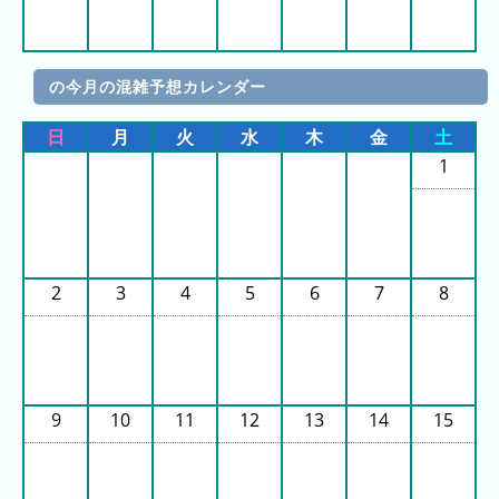
グ
去
年
の今月の混雑予想カレンダー
の
ラ
日
月
火
水
木
金
土
ン
1
キ
ン
グ
2
3
4
5
6
7
8
今
待
日
ち
こ
時
9
10
11
12
13
14
15
れ
間
ま
グ
で
ラ