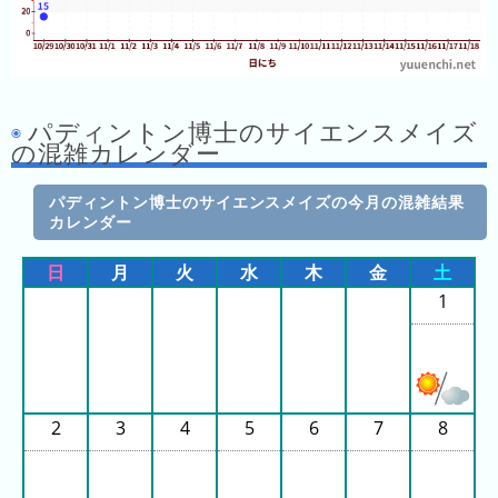
ン
キ
キ
ン
ン
グ
グ
パディントン博士のサイエンスメイズ
昨
の混雑カレンダー
日
の
パディントン博士のサイエンスメイズの今月の混雑結果
ラ
カレンダー
ン
キ
日
月
火
水
木
金
土
ン
1
グ
今
月
の
2
3
4
5
6
7
8
ラ
ン
キ