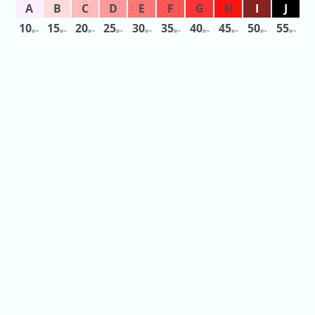
2026
10
15
20
25
30
35
40
45
50
55
年
分〜
分〜
分〜
分〜
分〜
分〜
分〜
分〜
分〜
分〜
(月
ご
と)
2025
年
(月
ご
と)
2024
年
(月
ご
と)
2023