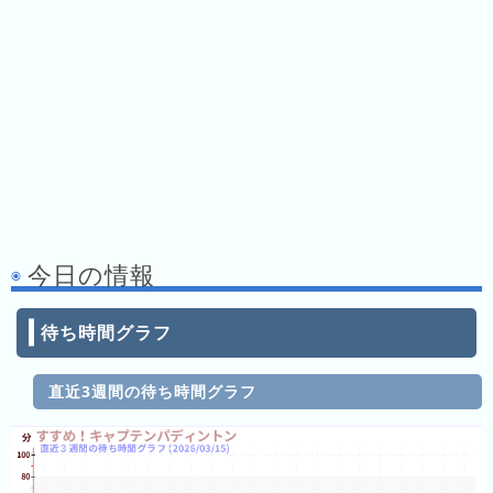
キ
ン
グ
去
年
の
ラ
ン
キ
ン
今日の情報
グ
待ち時間グラフ
直近3週間の待ち時間グラフ
今
混
日
雑
の
ラ
ラ
ン