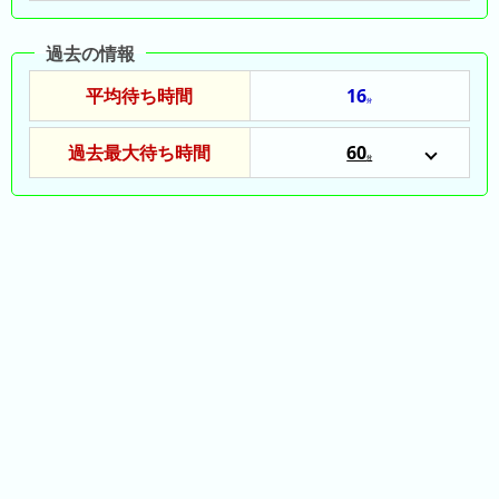
ン
キ
過去の情報
ン
平均待ち時間
16
グ
分
先
過去最大待ち時間
60
分
月
2023/12/30
の
2025/05/04
ラ
2024/11/23
ン
キ
ン
グ
今
年
の
ラ
ン