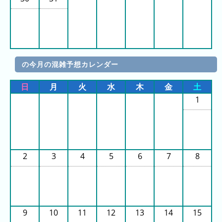
の
フ
混
雑
グ
ラ
の今月の混雑予想カレンダー
フ
直
日
月
火
水
木
金
土
近
1
３
週
間
1
2
3
4
5
6
7
8
日
前
2
日
9
10
11
12
13
14
15
前