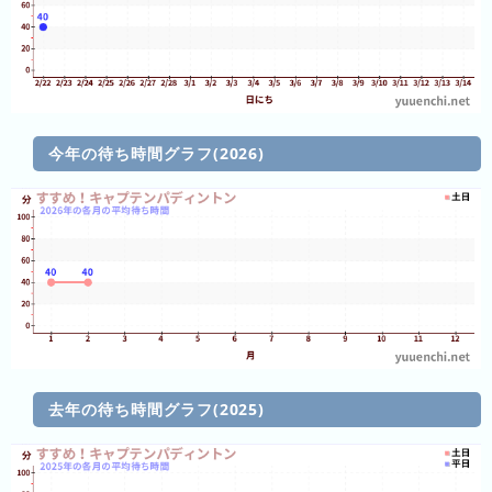
ン
キ
キ
ン
ン
グ
グ
昨
日
今年の待ち時間グラフ(2026)
の
ラ
ン
キ
ン
グ
今
月
の
去年の待ち時間グラフ(2025)
ラ
ン
キ