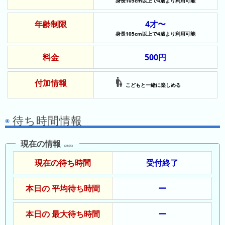
の
身長105cm以上で4歳より利用可能
ラ
シ
ラ
ン
ョ
年齢制限
4才〜
ン
キ
ン
身長105cm以上で4歳より利用可能
キ
ン
一
ン
グ
覧
料金
500円
グ
昨
付加情報
こどもと一緒に楽しめる
日
の
待ち時間情報
ラ
ン
キ
現在の情報
（21:55）
ン
現在の待ち時間
受付終了
グ
今
本日の 平均待ち時間
ー
月
の
本日の 最大待ち時間
ー
ラ