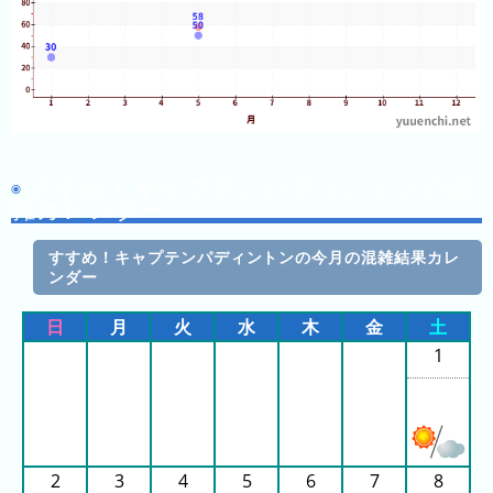
ン
グ
先
月
の
ラ
すすめ！キャプテンパディントンの混
ン
雑カレンダー
キ
ン
すすめ！キャプテンパディントンの今月の混雑結果カレ
グ
ンダー
今
日
月
火
水
木
金
土
年
1
の
ラ
ン
キ
ン
2
3
4
5
6
7
8