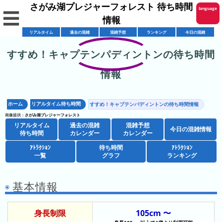
さがみ湖プレジャーフォレスト 待ち時間
language
☰
情報
English
リアルタイム
過去の混雑
混雑予想
ランキング
今日の混雑
한국어
すすめ！キャプテンパディントンの待ち時間
リ
繁體中文
情報
ア
简体中文
混
ル
雑
タ
ホーム
リアルタイム待ち時間
すすめ！キャプテンパディントンの待ち時間情報
ภาษาไทย
混
カ
イ
画像提供：
さがみ湖プレジャーフォレスト
雑
リアルタイム
レ
過去の混雑
混雑予想
ム
日本語
今日の混雑情報
待ち時間
カレンダー
カレンダー
レ
予
ン
待
ス
ｱﾄﾗｸｼｮﾝ
待ち時間
ｱﾄﾗｸｼｮﾝ
想
ダ
ち
一覧
グラフ
ランキング
シ
ト
カ
ー
時
ョ
ラ
レ
間
ア
ッ
ン
基本情報
ン
ト
プ
一
ダ
今
人
ラ
一
覧
ー
日
身長制限
105cm 〜
気
ク
覧