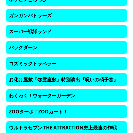
日
の
ガンガンバトラーズ
ラ
ン
キ
スーパー戦隊ランド
ン
グ
バックダーン
今
コズミックトラベラー
月
の
ラ
お化け屋敷「怨霊座敷」特別演出『呪いの硝子窓』
ン
キ
わくわく！ウォーターガーデン
ン
グ
ZOOターボ！ZOOカート！
先
月
ウルトラセブン THE ATTRACTION史上最速の作戦
の