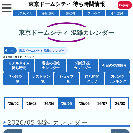
東京ドームシティ 待ち時間情報
☰
language
リアルタイム
過去の混雑
混雑予想
ランキング
今日の混雑
English
한국어
東京ドームシティ 混雑カレンダー
リ
繁體中文
ア
ホーム
東京ドームシティ 混雑カレンダー
简体中文
混
ル
画像提供：
東京ドームシティ
雑
タ
リアルタイム
過去の混雑
混雑予想
ภาษาไทย
今日の混雑情報
混
カ
待ち時間
カレンダー
カレンダー
イ
雑
レ
ム
ｱﾄﾗｸｼｮﾝ
レストラン
ショップ
待ち時間
日本語
ｱﾄﾗｸｼｮﾝ
レ
一覧
一覧
一覧
グラフ
ランキング
予
ン
待
ス
想
ダ
ち
シ
ト
カ
ー
時
ョ
ラ
レ
'26/02
'26/03
'26/04
'26/05
'26/06
'26/07
'26/08
間
ア
ッ
ン
ン
ト
プ
一
ダ
2026/05 混雑 カレンダー
東
攻
ラ
一
覧
ー
京
略
ク
覧