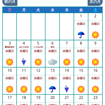
前の月
次の月
ド
ガ
シ
ー
イ
ョ
日
月
火
水
木
金
土
ム
ド
ン
1
2
シ
一
休園日
休園日
テ
覧
ィ
と
は
3
4
5
6
7
8
9
憲法記念日
みどりの日
こどもの日
休日
休園日
休園日
休園日
休園日
休園日
休園日
休園日
今
人
日
気
10
11
12
13
14
15
16
の
ラ
休園日
休園日
休園日
休園日
休園日
休園日
休園日
ラ
ン
ン
キ
キ
ン
17
ン
18
19
20
21
22
23
グ
グ