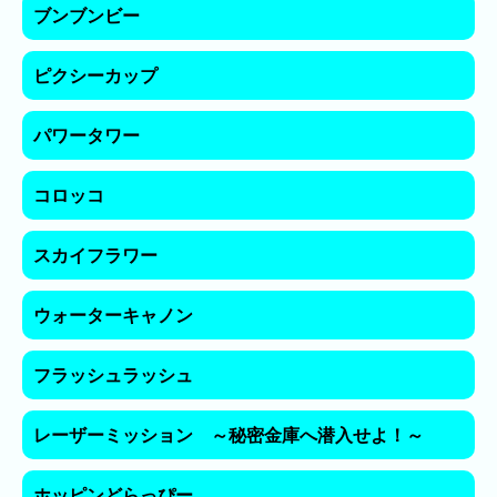
の
ブンブンビー
ラ
ン
ピクシーカップ
キ
ン
パワータワー
グ
コロッコ
今
混
スカイフラワー
日
雑
の
ラ
ウォーターキャノン
ラ
ン
ン
キ
フラッシュラッシュ
キ
ン
ン
グ
レーザーミッション ～秘密金庫へ潜入せよ！～
グ
昨
ホッピンどらっぴー