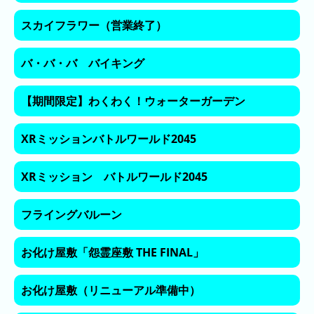
ラ
スカイフラワー（営業終了）
ン
キ
バ・バ・バ バイキング
ン
グ
【期間限定】わくわく！ウォーターガーデン
今
年
XRミッションバトルワールド2045
の
ラ
XRミッション バトルワールド2045
ン
キ
ン
フライングバルーン
グ
お化け屋敷「怨霊座敷 THE FINAL」
去
年
の
お化け屋敷（リニューアル準備中）
ラ