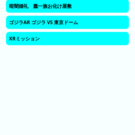
ン
暗闇婚礼 蠢一族お化け屋敷
キ
ン
ゴジラAR ゴジラ VS 東京ドーム
グ
XRミッション
今
待
日
ち
こ
時
れ
間
ま
グ
で
ラ
の
フ
混
雑
グ
ラ