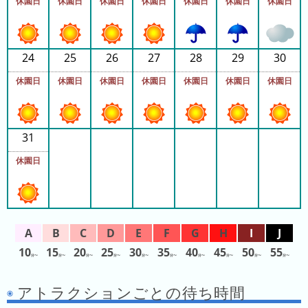
休園日
休園日
休園日
休園日
休園日
休園日
休園日
昨
日
の
24
25
26
27
28
29
30
ラ
休園日
休園日
休園日
休園日
休園日
休園日
休園日
ン
キ
ン
グ
31
休園日
今
月
の
ラ
ン
キ
10
15
20
25
30
35
40
45
50
55
分〜
分〜
分〜
分〜
分〜
分〜
分〜
分〜
分〜
分〜
ン
グ
アトラクションごとの待ち時間
先