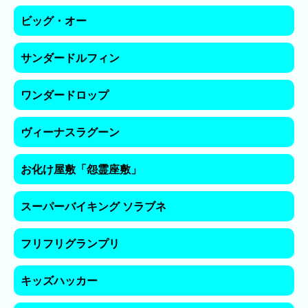
月
ビッグ・オー
の
ラ
サンダードルフィン
ン
キ
ワンダードロップ
ン
グ
ヴィーナスラグーン
今
年
お化け屋敷「怨霊座敷」
の
ラ
スーパーバイキング ソラブネ
ン
キ
ン
フリフリグランプリ
グ
キッズハッカー
去
年