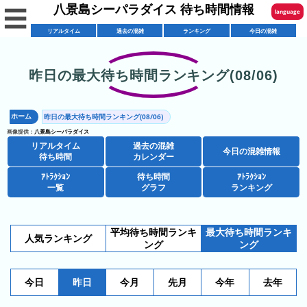
八景島シーパラダイス 待ち時間情報
☰
language
リアルタイム
過去の混雑
ランキング
今日の混雑
English
한국어
昨日の最大待ち時間ランキング(08/06)
リ
繁體中文
ア
ホーム
昨日の最大待ち時間ランキング(08/06)
简体中文
混
ル
画像提供：
八景島シーパラダイス
雑
タ
リアルタイム
過去の混雑
ภาษาไทย
今日の混雑情報
混
カ
待ち時間
カレンダー
イ
雑
レ
ム
ｱﾄﾗｸｼｮﾝ
待ち時間
ｱﾄﾗｸｼｮﾝ
日本語
レ
一覧
グラフ
ランキング
予
ン
待
ス
想
ダ
ち
シ
ト
カ
ー
時
平均待ち時間ランキ
最大待ち時間ランキ
ョ
ラ
レ
人気ランキング
間
ング
ング
ア
ッ
ン
ン
ト
プ
一
ダ
今
人
今日
昨日
今月
先月
今年
去年
ラ
一
覧
ー
日
気
ク
覧