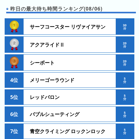
の
ラ
シ
ラ
昨日の最大待ち時間ランキング(08/06)
ン
ョ
ン
キ
ン
キ
ン
30
サーフコースター リヴァイアサン
一
分
ン
グ
覧
グ
20
アクアライドⅡ
分
昨
日
20
シーボート
分
の
ラ
5
4位
メリーゴーラウンド
ン
分
キ
ン
5
5位
レッドバロン
分
グ
5
6位
バブルシューティング
今
分
月
の
5
7位
青空クライミング ロックンロック
分
ラ