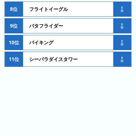
ン
5
8位
フライトイーグル
分
キ
ン
5
9位
バタフライダー
グ
分
先
5
10位
バイキング
分
月
の
5
11位
シーパラダイスタワー
ラ
分
ン
キ
ン
グ
今
年
の
ラ
ン