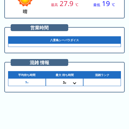
の
27.9
19
ラ
シ
最高
℃
最低
℃
ラ
ン
ョ
晴
ン
キ
ン
キ
ン
一
営業時間
ン
グ
覧
グ
八景島シーパラダイス
昨
日
の
混雑 情報
ラ
ン
平均待ち時間
最大 待ち時間
混雑ランク
キ
5
5
分
分
11:00
ン
11:00
グ
11:00
11:05
11:05
今
11:05
月
11:05
11:05
の
11:05
11:05
ラ