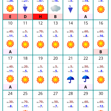
34
27
47
16
5
14
9
13:35
平均
分
平均
分
平均
分
平均
分
平均
分
平均
分
平均
分
13:35
13:35
ピ
待
13:35
ュ
13:40
ち
13:40
10
11
12
13
14
15
16
ー
時
13:40
13:40
ロ
間
40
5
70
5
30
60
60
13:40
最大
分
最大
分
最大
分
最大
分
最大
分
最大
分
最大
分
ラ
リ
13:40
11
5
5
5
5
8
16
平均
分
平均
分
平均
分
平均
分
平均
分
平均
分
平均
分
13:40
ン
ン
13:40
ド
13:40
ク
13:40
集
13:45
東
17
18
19
20
21
22
23
13:45
13:45
京
13:45
40
20
5
5
5
50
30
ド
最大
分
最大
分
最大
分
最大
分
最大
分
最大
分
最大
分
13:45
11
5
5
5
5
10
8
13:45
平均
分
平均
分
平均
分
平均
分
平均
分
平均
分
平均
分
ー
13:45
ム
13:45
13:45
シ
13:45
13:50
テ
24
25
26
27
28
29
30
13:50
ィ
13:50
30
70
70
50
30
60
60
13:50
最大
分
最大
分
最大
分
最大
分
最大
分
最大
分
最大
分
13:50
8
17
7
7
6
9
12
ナ
平均
分
平均
分
平均
分
平均
分
平均
分
平均
分
平均
分
13:50