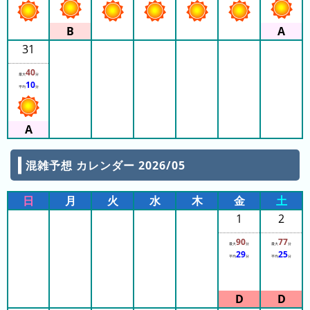
ガ
13:50
13:50
シ
13:50
13:50
マ
31
13:55
ス
13:55
13:55
40
パ
最大
分
13:55
10
ー
13:55
平均
分
13:55
ラ
13:55
13:55
ン
13:55
ド
13:55
14:00
14:00
混雑予想 カレンダー 2026/05
八
14:00
景
14:00
14:00
日
月
火
水
木
金
土
島
14:00
14:00
1
2
シ
14:00
ー
14:00
90
77
14:00
最大
分
最大
分
パ
29
25
14:05
平均
分
平均
分
ラ
14:05
14:05
ダ
14:05
14:05
イ
14:05