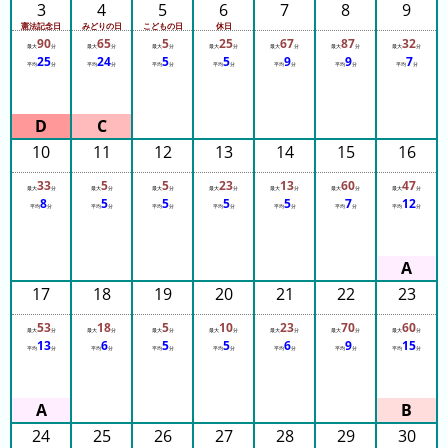
3
4
5
6
7
8
9
ス
14:05
14:05
憲法記念日
みどりの日
こどもの日
休日
14:05
90
65
5
25
67
87
32
那
最大
分
最大
分
最大
分
最大
分
最大
分
最大
分
最大
分
14:05
25
24
5
5
9
9
7
平均
分
平均
分
平均
分
平均
分
平均
分
平均
分
平均
分
須
14:10
14:10
ハ
14:10
14:10
イ
14:10
ラ
14:10
10
11
12
13
14
15
16
14:10
ン
14:10
33
5
5
23
13
60
47
ド
14:10
最大
分
最大
分
最大
分
最大
分
最大
分
最大
分
最大
分
8
5
5
5
5
7
12
14:10
平均
分
平均
分
平均
分
平均
分
平均
分
平均
分
平均
分
パ
14:15
14:15
ー
14:15
ク
14:15
14:15
17
18
19
20
21
22
23
14:15
よ
14:15
53
18
5
10
23
70
60
み
14:15
最大
分
最大
分
最大
分
最大
分
最大
分
最大
分
最大
分
14:15
13
6
5
5
6
9
15
う
平均
分
平均
分
平均
分
平均
分
平均
分
平均
分
平均
分
14:15
14:20
り
14:20
ラ
14:20
14:20
ン
14:20
24
25
26
27
28
29
30
14:20