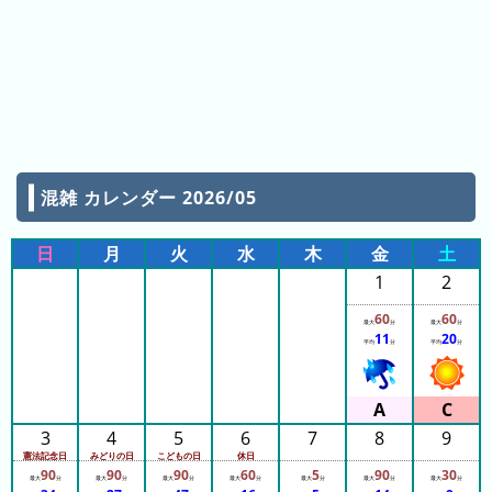
ご
13:20
13:20
と)
13:20
13:20
2023
13:25
13:25
年
13:25
13:25
(日
13:25
ご
13:25
13:25
と)
13:25
混雑 カレンダー 2026/05
13:25
待
13:25
13:30
ち
日
月
火
水
木
金
土
13:30
13:30
時
1
2
13:30
間
13:30
60
60
13:30
グ
最大
分
最大
分
13:30
11
20
平均
分
平均
分
ラ
13:30
13:30
フ
13:30
13:35
一
13:35
覧
13:35
3
4
5
6
7
8
9
13:35
憲法記念日
みどりの日
こどもの日
休日
13:35
90
90
90
60
5
90
30
最大
分
最大
分
最大
分
最大
分
最大
分
最大
分
最大
分
13:35