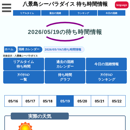
八景島シーパラダイス 待ち時間情報
☰
language
リアルタイム
過去の混雑
ランキング
今日の混雑
English
한국어
2026/05/19の待ち時間情報
リ
繁體中文
ア
ホーム
混雑 カレンダー
2026/05/19の待ち時間情報
简体中文
混
ル
画像提供：
八景島シーパラダイス
雑
タ
リアルタイム
過去の混雑
ภาษาไทย
今日の混雑情報
混
カ
待ち時間
カレンダー
イ
雑
レ
ム
ｱﾄﾗｸｼｮﾝ
待ち時間
ｱﾄﾗｸｼｮﾝ
日本語
レ
一覧
グラフ
ランキング
予
ン
待
ス
想
ダ
ち
シ
ト
カ
ー
時
ョ
ラ
レ
05/16
05/17
05/18
05/19
05/20
05/21
05/22
間
ア
ッ
ン
ン
ト
プ
一
ダ
実際の天気
今
人
ラ
一
覧
ー
日
気
ク
覧