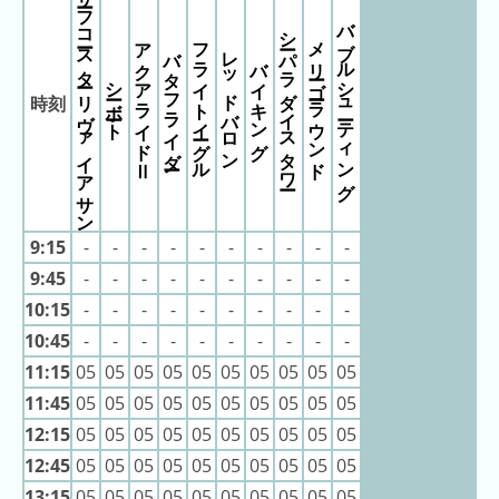
サーフコースター リヴァイアサン
キ
11:20
バブルシューティング
11:20
シーパラダイスタワー
ン
フライトイーグル
メリーゴーラウンド
11:20
アクアライドⅡ
バタフライダー
レッドバロン
11:25
バイキング
グ
11:25
シーボート
11:25
時刻
去
11:25
11:25
年
11:25
の
11:25
11:25
ラ
11:25
11:25
ン
11:30
キ
11:30
9:15
-
-
-
-
-
-
-
-
-
-
11:30
ン
11:30
9:45
-
-
-
-
-
-
-
-
-
-
グ
11:30
10:15
-
-
-
-
-
-
-
-
-
-
11:30
11:30
10:45
-
-
-
-
-
-
-
-
-
-
11:30
11:30
11:15
05
05
05
05
05
05
05
05
05
05
11:30
11:35
今
混
11:45
05
05
05
05
05
05
05
05
05
05
11:35
日
11:35
雑
12:15
05
05
05
05
05
05
05
05
05
05
11:35
の
ラ
11:35
12:45
05
05
05
05
05
05
05
05
05
05
11:35
ラ
ン
11:35
13:15
05
05
05
05
05
05
05
05
05
05