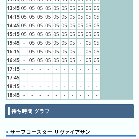
ン
キ
11:35
11:35
13:45
05
05
05
05
05
05
05
05
05
05
キ
ン
11:35
ン
14:15
05
05
05
05
05
05
05
05
05
05
11:40
グ
11:40
グ
14:45
05
05
05
05
05
05
05
05
05
05
11:40
11:40
15:15
05
05
05
05
05
05
05
05
05
05
11:40
昨
11:40
15:45
-
05
05
05
05
05
05
-
05
05
日
11:40
11:40
の
16:15
-
05
05
05
05
05
05
-
05
05
11:40
ラ
11:40
16:45
-
05
05
05
05
05
05
-
05
05
11:45
ン
11:45
17:15
-
-
-
-
-
-
-
-
-
-
11:45
キ
17:45
-
-
-
-
-
-
-
-
-
-
11:45
ン
11:45
18:15
-
-
-
-
-
-
-
-
-
-
11:45
グ
11:45
18:45
-
-
-
-
-
-
-
-
-
-
11:45
今
11:45
11:45
月
11:50
待ち時間 グラフ
11:50
の
11:50
ラ
11:50
11:50
ン
サーフコースター リヴァイアサン
11:50
キ
11:50