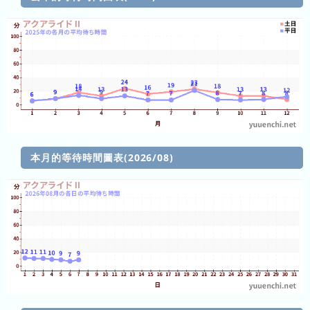
(日
ご
と)
2023
年
(日
ご
と)
本月的等待時間圖表(2026/08)
等
待
時
間
圖
表
列
表