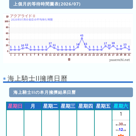
上個月的等待時間圖表(2026/07)
Puro
等
Land
待
時
Tokyo
間
Dome
鏈
City
接
集
Nagashima
Spa
Land
海上騎士II擁擠日曆
Yokohama
海上騎士IIの本月擁擠結果日曆
Hakkeijima
Sea
星期日
月
星期二
星期三
星期四
星期五
星期六
Paradise
1
Nasu
30
最大
分鐘
Highland
12
平均
分鐘