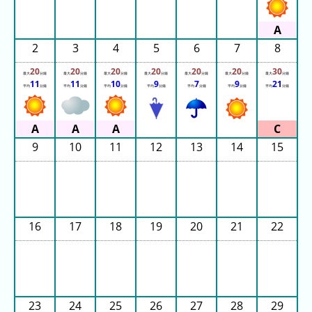
Park
Yomiuriland
2
3
4
5
6
7
8
Sagami
Lake
20
20
20
20
20
20
30
最大
分鐘
最大
分鐘
最大
分鐘
最大
分鐘
最大
分鐘
最大
分鐘
最大
分鐘
11
11
10
9
7
9
21
Pleasure
平均
分鐘
平均
分鐘
平均
分鐘
平均
分鐘
平均
分鐘
平均
分鐘
平均
分鐘
Forest
Asakusa
9
10
11
12
13
14
15
Hanayashiki
ハ
ウ
ス
16
17
18
19
20
21
22
テ
ン
ボ
ス
23
24
25
26
27
28
29