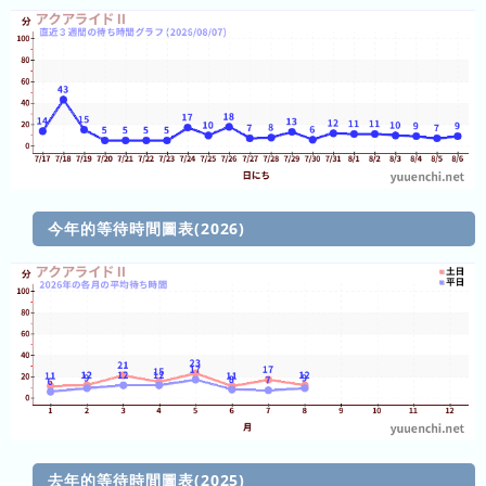
2023
年
(月
ご
と)
2026
年
(日
今年的等待時間圖表(2026)
ご
と)
2025
年
(日
ご
と)
2024
年
去年的等待時間圖表(2025)