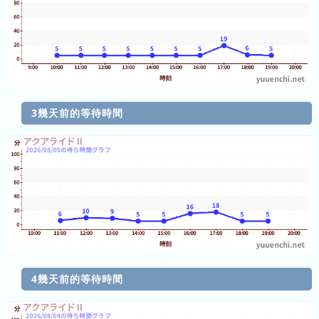
今
間
為
圖
止
表
的
擁
擠
3幾天前的等待時間
圖
表
最
近
三
周
1
日
前
4幾天前的等待時間
2