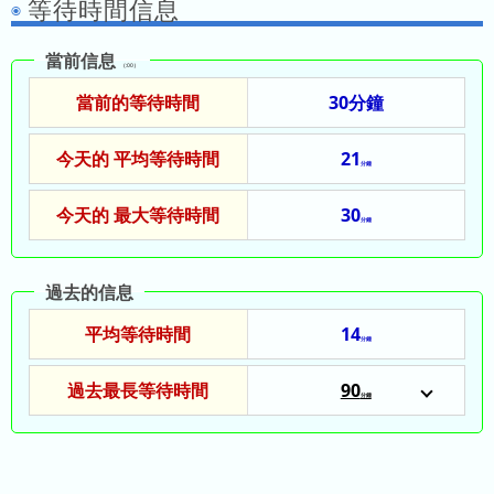
等待時間信息
的
排
列
排
名
表
名
當前信息
（:00）
昨
當前的等待時間
30分鐘
天
的
今天的 平均等待時間
21
分鐘
排
名
今天的 最大等待時間
30
分鐘
本
月
過去的信息
的
排
平均等待時間
14
分鐘
名
過去最長等待時間
90
上
分鐘
2023/02/24
個
2023/03/29
月
2023/03/30
的