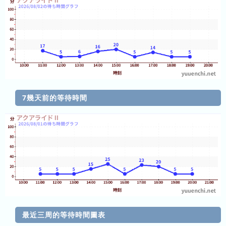
前
2026
年
(月
ご
と)
2025
7幾天前的等待時間
年
(月
ご
と)
2024
年
(月
ご
と)
最近三周的等待時間圖表