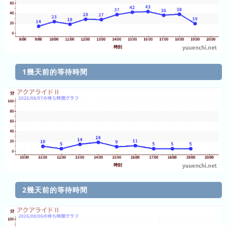
排
名
今
年
的
排
1幾天前的等待時間
名
去
年
的
排
名
2幾天前的等待時間
今
等
天
待
迄
時