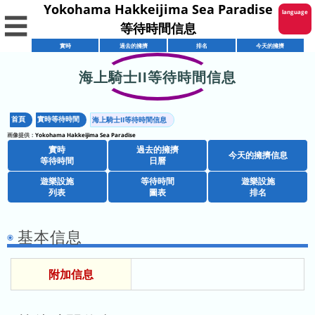
Yokohama Hakkeijima Sea Paradise
language
☰
等待時間信息
English
實時
過去的擁擠
排名
今天的擁擠
한국어
海上騎士II等待時間信息
實
繁體中文
時
首頁
實時等待時間
海上騎士II等待時間信息
简体中文
擁
等
画像提供：
Yokohama Hakkeijima Sea Paradise
擠
待
實時
過去的擁擠
ภาษาไทย
今天的擁擠信息
擁
日
等待時間
日曆
時
擠
曆
間
遊樂設施
等待時間
遊樂設施
日本語
餐
列表
圖表
排名
預
廳
測
商
列
日
基本信息
店
表
曆
遊
列
附加信息
樂
表
今
熱
項
天
門
目