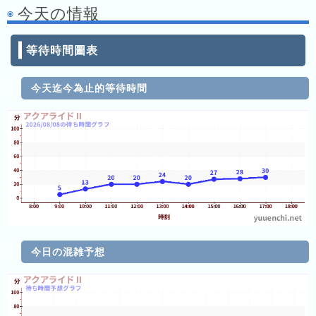
排
今天の情報
排
名
名
等待時間圖表
昨
天
今天迄今為止的等待時間
的
排
名
本
月
的
排
名
上
今日の混雑予想
個
月
的