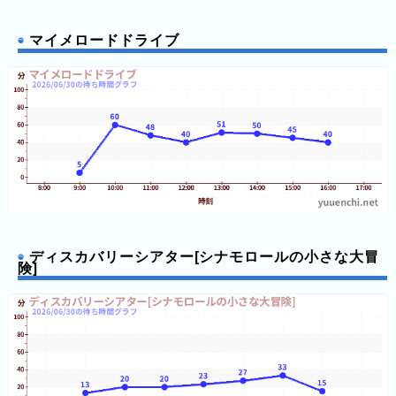
グ
マイメロードドライブ
去
年
の
ラ
ン
キ
ン
グ
ディスカバリーシアター[シナモロールの小さな大冒
険]
今
待
日
ち
こ
時
れ
間
ま
グ
で
ラ