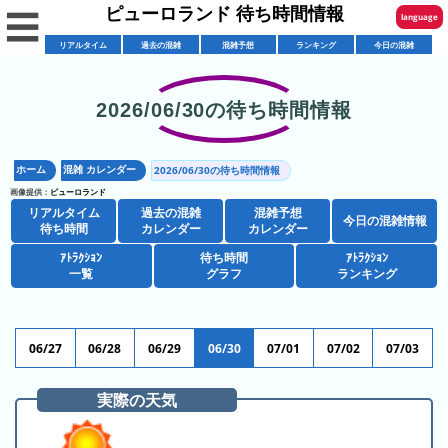
ピューロランド 待ち時間情報
☰
language
リアルタイム
過去の混雑
混雑予想
ランキング
今日の混雑
English
한국어
2026/06/30の待ち時間情報
リ
繁體中文
ア
ホーム
混雑 カレンダー
2026/06/30の待ち時間情報
简体中文
混
ル
画像提供：
ピューロランド
雑
タ
リアルタイム
過去の混雑
混雑予想
ภาษาไทย
今日の混雑情報
混
カ
待ち時間
カレンダー
カレンダー
イ
雑
レ
ム
ｱﾄﾗｸｼｮﾝ
待ち時間
ｱﾄﾗｸｼｮﾝ
日本語
レ
一覧
グラフ
ランキング
予
ン
待
ス
想
ダ
ち
シ
ト
カ
ー
時
ョ
ラ
レ
06/27
06/28
06/29
06/30
07/01
07/02
07/03
間
ア
ッ
ン
ン
ト
プ
一
ダ
実際の天気
今
人
ラ
一
覧
ー
日
気
ク
覧