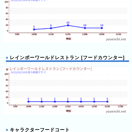
2026
年
(月
ご
と)
2025
年
レインボーワールドレストラン [フードカウンター]
(月
ご
と)
2024
年
(月
ご
と)
2023
キャラクターフードコート