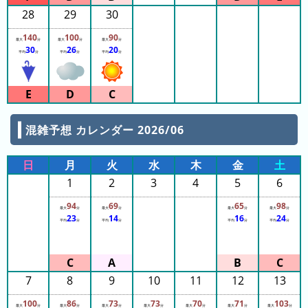
ス
28
29
30
那
140
100
90
最大
分
最大
分
最大
分
須
30
26
20
平均
分
平均
分
平均
分
ハ
イ
ラ
ン
混雑予想 カレンダー 2026/06
ド
パ
日
月
火
水
木
金
土
ー
1
2
3
4
5
6
ク
94
69
65
98
よ
最大
分
最大
分
最大
分
最大
分
23
14
16
24
平均
分
平均
分
平均
分
平均
分
み
う
り
ラ
7
8
9
10
11
12
13
ン
100
86
73
73
70
71
103
最大
分
最大
分
最大
分
最大
分
最大
分
最大
分
最大
分