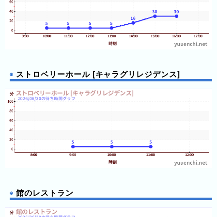
3
日
前
4
日
ストロベリーホール [キャラグリレジデンス]
前
5
日
前
6
日
前
7
館のレストラン
日
前