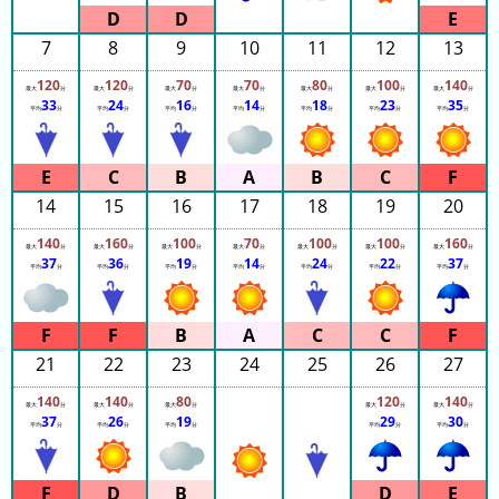
ガ
シ
7
8
9
10
11
12
13
マ
120
120
70
70
80
100
140
ス
最大
分
最大
分
最大
分
最大
分
最大
分
最大
分
最大
分
33
24
16
14
18
23
35
平均
分
平均
分
平均
分
平均
分
平均
分
平均
分
平均
分
パ
ー
ラ
ン
14
15
16
17
18
19
20
ド
140
160
100
70
100
100
160
最大
分
最大
分
最大
分
最大
分
最大
分
最大
分
最大
分
37
36
19
14
24
22
37
八
平均
分
平均
分
平均
分
平均
分
平均
分
平均
分
平均
分
景
島
シ
21
22
23
24
25
26
27
ー
140
140
80
120
140
パ
最大
分
最大
分
最大
分
最大
分
最大
分
37
26
19
29
30
ラ
平均
分
平均
分
平均
分
平均
分
平均
分
ダ
イ