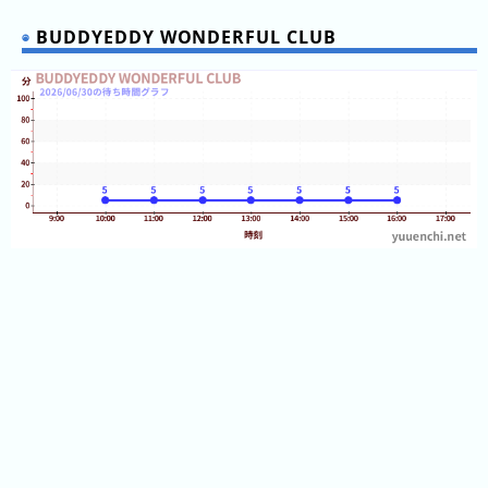
ご
と)
BUDDYEDDY WONDERFUL CLUB
2023
年
(日
ご
と)
待
ち
時
間
グ
ラ
フ
一
覧