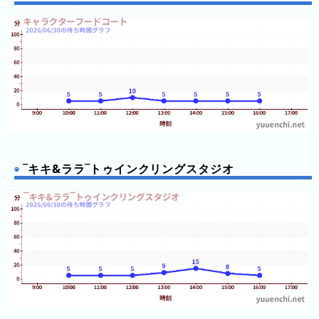
年
(月
ご
と)
2026
年
(日
ご
と)
‾キキ&ララ‾トゥインクリングスタジオ
2025
年
(日
ご
と)
2024
年
(日