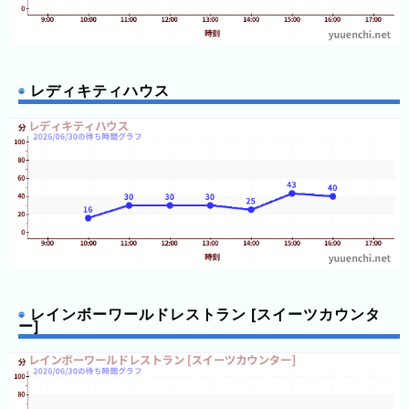
の
フ
混
雑
グ
レディキティハウス
ラ
フ
直
近
３
週
間
1
日
レインボーワールドレストラン [スイーツカウンタ
前
ー]
2
日
前