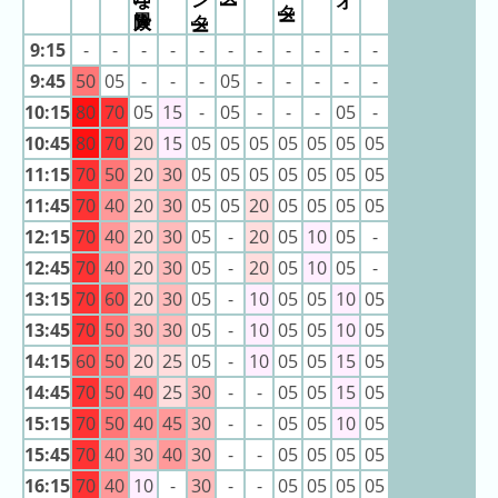
ン
キ
キ
ン
9:15
-
-
-
-
-
-
-
-
-
-
-
ン
グ
9:45
50
05
-
-
-
05
-
-
-
-
-
グ
10:15
80
70
05
15
-
05
-
-
-
05
-
昨
10:45
80
70
20
15
05
05
05
05
05
05
05
日
11:15
70
50
20
30
05
05
05
05
05
05
05
の
11:45
70
40
20
30
05
05
20
05
05
05
05
ラ
ン
12:15
70
40
20
30
05
-
20
05
10
05
-
キ
12:45
70
40
20
30
05
-
20
05
10
05
-
ン
13:15
70
60
20
30
05
-
10
05
05
10
05
グ
13:45
70
50
30
30
05
-
10
05
05
10
05
今
14:15
60
50
20
25
05
-
10
05
05
15
05
月
14:45
70
50
40
25
30
-
-
05
05
15
05
の
15:15
70
50
40
45
30
-
-
05
05
10
05
ラ
15:45
70
40
30
40
30
-
-
05
05
05
05
ン
16:15
70
40
10
-
30
-
-
05
05
05
05
キ