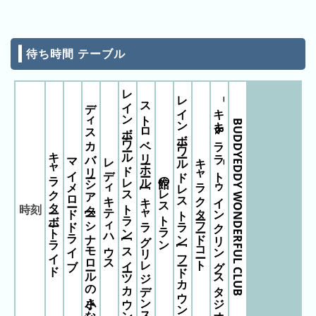
キ
ン
グ
待ち時間 テーブル
去
年
レインボーワールドレストラン [スイーツカウンター]
レインボーワールドレストラン [フードカウンター]
の
ストロベリーホール [キャラグリレジデンス]
ディスカバリーシアター[シナモロールの小さな大冒険]
‾キキ&ララ‾トゥインクリングスタジオ
ラ
BUDDYEDDY WONDERFUL CLUB
ン
キャラクターボートライド
キ
マイメロードドライブ
レディキティハウス
キャラクターフードコート
ン
館のレストラン
グ
時刻
今
混
日
雑
の
ラ
ラ
ン