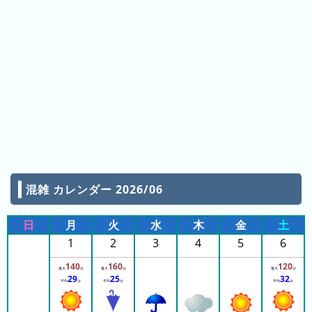
ピ
待
ュ
ち
ー
時
ロ
間
ラ
リ
ン
ン
ド
ク
集
東
京
混雑 カレンダー 2026/06
ド
ー
日
月
火
水
木
金
土
ム
1
2
3
4
5
6
シ
テ
140
160
120
最大
分
最大
分
最大
分
ィ
29
25
32
平均
分
平均
分
平均
分
ナ