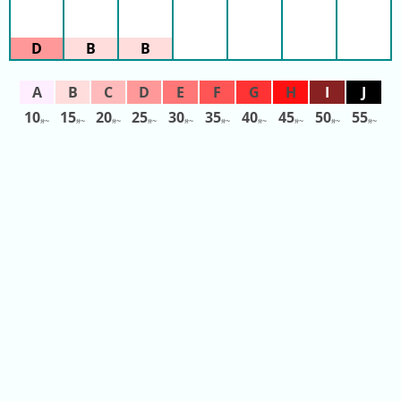
や
し
き
ハ
ウ
10
15
20
25
30
35
40
45
50
55
分〜
分〜
分〜
分〜
分〜
分〜
分〜
分〜
分〜
分〜
ス
テ
ン
ボ
ス