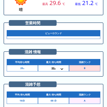
の
29.6
21.2
ラ
シ
最高
℃
最低
℃
ラ
ン
ョ
晴
ン
キ
ン
キ
ン
一
営業時間
ン
グ
覧
グ
ピューロランド
昨
日
の
混雑 情報
ラ
ン
平均待ち時間
最大 待ち時間
混雑ランク
キ
20
90
分
分
10:20
キャラクターボー
ン
トライド
グ
混雑予想
今
月
平均 待ち時間
最大 待ち時間
混雑ランク
の
16分
68 分
ラ