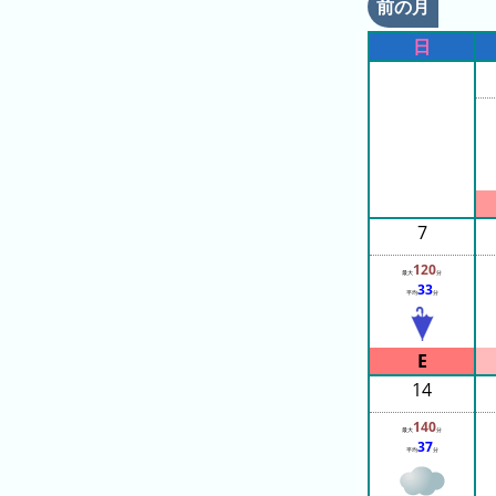
の
前の月
ラ
シ
ラ
ン
ョ
日
ン
キ
ン
キ
ン
一
ン
グ
覧
グ
昨
日
7
の
ラ
120
最大
分
ン
33
平均
分
キ
ン
グ
14
今
140
月
最大
分
37
平均
分
の
ラ