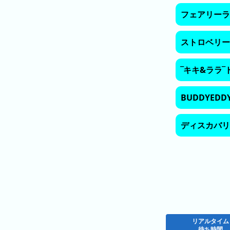
ン
キ
フェアリーラ
キ
ン
ン
グ
グ
ストロベリー
昨
‾キキ&ララ
日
の
ラ
BUDDYEDDY
ン
キ
ディスカバリ
ン
グ
今
月
の
ラ
ン
リアルタイム
キ
待ち時間