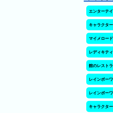
キ
ン
エンターテイ
グ
去
キャラクター
年
の
マイメロード
ラ
ン
レディキティ
キ
ン
館のレストラ
グ
レインボーワ
今
混
レインボーワ
日
雑
の
ラ
キャラクター
ラ
ン