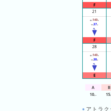
ン
キ
21
ン
140
グ
最大
分
37
平均
分
先
月
の
28
ラ
140
ン
最大
分
30
キ
平均
分
ン
グ
今
年
10
15
の
分〜
ラ
ン
アトラク