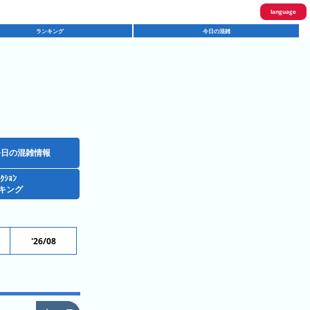
language
ランキング
今日の混雑
English
한국어
繁體中文
简体中文
ภาษาไทย
今日の混雑情報
ｸｼｮﾝ
日本語
キング
'26/08