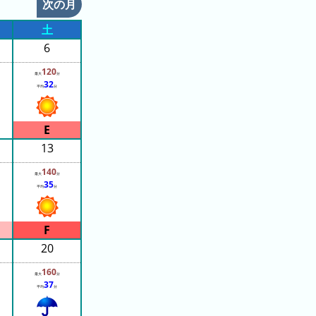
次の月
土
6
120
最大
分
32
平均
分
13
140
最大
分
35
平均
分
20
160
最大
分
37
平均
分