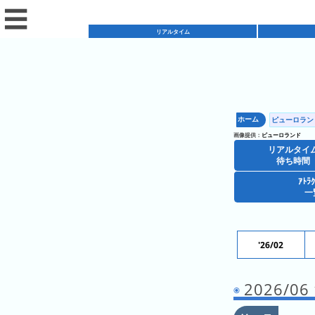
☰
リアルタイム
リ
ア
ホーム
ピューロラン
混
ル
画像提供：
ピューロランド
雑
タ
リアルタイ
混
カ
待ち時間
イ
雑
レ
ム
ｱﾄﾗ
レ
一
予
ン
待
ス
想
ダ
ち
シ
ト
カ
ー
時
ョ
ラ
レ
'26/02
間
ア
ッ
ン
ン
ト
プ
一
ダ
今
人
2026/
ラ
一
覧
ー
日
気
ク
覧