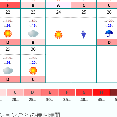
22
23
24
25
26
140
80
120
最大
分
最大
分
最大
分
26
19
29
平均
分
平均
分
平均
分
29
30
100
90
最大
分
最大
分
26
20
平均
分
平均
分
20
25
30
35
40
45
分〜
分〜
分〜
分〜
分〜
分〜
分〜
ションごとの待ち時間