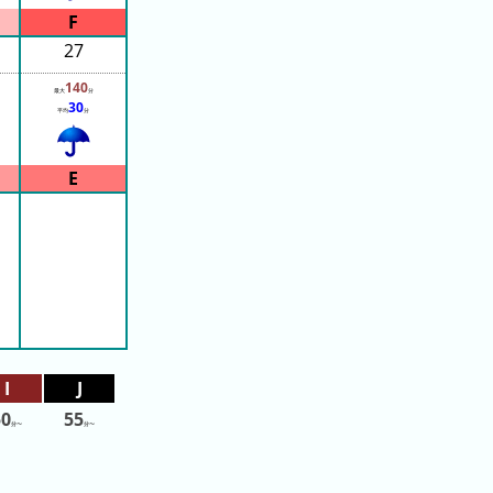
27
140
最大
分
30
平均
分
50
55
分〜
分〜