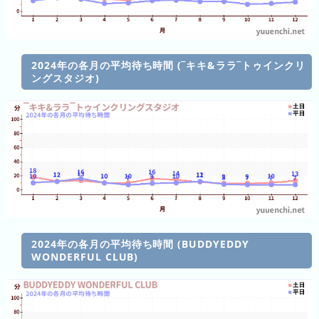
ン
キ
ン
グ
2024年の各月の平均待ち時間 (‾キキ&ララ‾トゥインクリ
ングスタジオ)
先
月
の
ラ
ン
キ
ン
グ
今
2024年の各月の平均待ち時間 (BUDDYEDDY
年
WONDERFUL CLUB)
の
ラ
ン