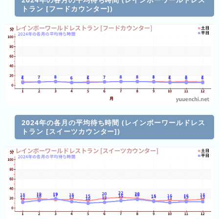
グ
トラン [フードカウンター])
去
年
の
ラ
ン
キ
ン
グ
2024年の各月の平均待ち時間 (レインボーワールドレス
トラン [スイーツカウンター])
今
待
日
ち
こ
時
れ
間
ま
グ
で
ラ