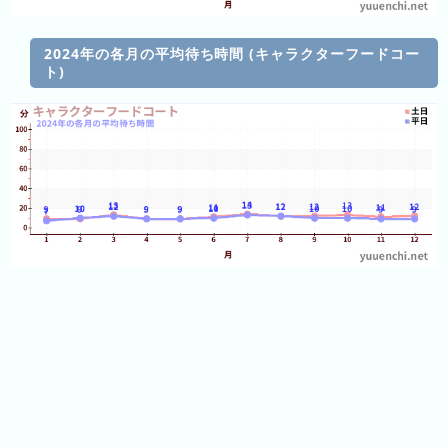
の
フ
混
2024年の各月の平均待ち時間 (キャラクターフードコー
雑
ト)
グ
ラ
フ
直
近
３
週
間
1
日
前
2
日
前