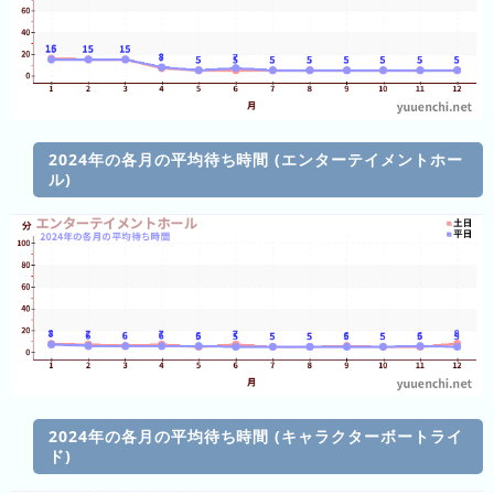
キ
ン
グ
去
年
の
2024年の各月の平均待ち時間 (エンターテイメントホー
ル)
ラ
ン
キ
ン
グ
今
混
日
雑
2024年の各月の平均待ち時間 (キャラクターボートライ
の
ラ
ド)
ラ
ン