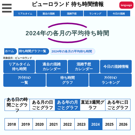
ピューロランド 待ち時間情報
☰
language
リアルタイム
過去の混雑
混雑予想
ランキング
今日の混雑
English
한국어
2024年の各月の平均待ち時間
リ
繁體中文
ア
ホーム
待ち時間グラフ一覧
2024年の各月の平均待ち時間
简体中文
混
ル
画像提供：
ピューロランド
雑
タ
リアルタイム
過去の混雑
混雑予想
ภาษาไทย
今日の混雑情報
混
カ
待ち時間
カレンダー
カレンダー
イ
雑
レ
ム
ｱﾄﾗｸｼｮﾝ
待ち時間
ｱﾄﾗｸｼｮﾝ
日本語
レ
一覧
グラフ
ランキング
予
ン
待
ス
想
ダ
ち
シ
ト
カ
ー
時
ある日の時
ある月の日
ある年の月
直近3週間グ
ある年に日
ョ
ラ
間ごとグラ
レ
間
ごとグラフ
ごとグラフ
ラフ
ごとグラフ
ア
フ
ッ
ン
ン
ト
プ
一
ダ
今
人
2018
2019
2020
2021
2022
2023
2024
2025
2026
ラ
一
覧
ー
日
気
ク
覧