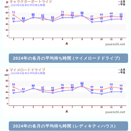
ン
キ
キ
ン
ン
グ
グ
昨
日
の
ラ
2024年の各月の平均待ち時間 (マイメロードドライブ)
ン
キ
ン
グ
今
月
の
ラ
ン
2024年の各月の平均待ち時間 (レディキティハウス)
キ