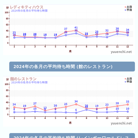
ン
グ
先
月
の
ラ
ン
キ
2024年の各月の平均待ち時間 (館のレストラン)
ン
グ
今
年
の
ラ
ン
キ
ン
2024年の各月の平均待ち時間 (レインボーワールドレス