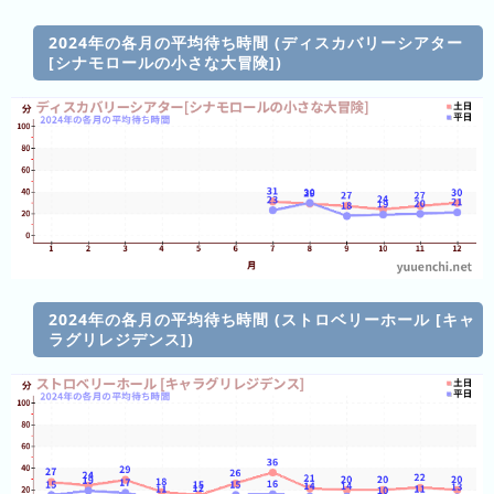
の
ラ
シ
ラ
ン
ョ
2024年の各月の平均待ち時間 (ディスカバリーシアター
ン
キ
[シナモロールの小さな大冒険])
ン
キ
ン
一
ン
グ
覧
グ
昨
日
の
ラ
ン
キ
2024年の各月の平均待ち時間 (ストロベリーホール [キャ
ン
ラグリレジデンス])
グ
今
月
の
ラ