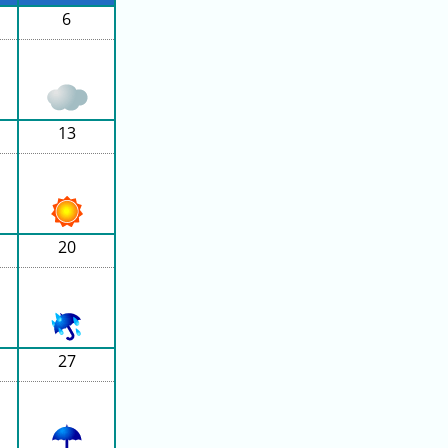
6
13
20
27