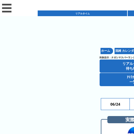
☰
リアルタイム
リ
ア
ホーム
混雑 カレン
混
ル
画像提供：
ナガシマスパーラン
雑
タ
リアル
混
カ
待ち
イ
雑
レ
ム
ｱﾄﾗ
レ
一
予
ン
待
ス
想
ダ
ち
シ
ト
カ
ー
時
ョ
ラ
レ
06/24
間
ア
ッ
ン
ン
ト
プ
一
ダ
実
今
人
ラ
一
覧
ー
日
気
ク
覧