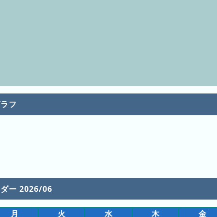
グラフ
ー 2026/06
月
火
水
木
金