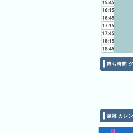
15:45
キ
ン
16:15
グ
16:45
17:15
去
17:45
年
18:15
の
18:45
ラ
ン
キ
待ち時間 
ン
グ
今
混
日
雑
混雑 カレンダ
の
ラ
ラ
ン
日