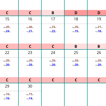
15
16
17
18
19
45
46
33
26
21
最大
分
最大
分
最大
分
最大
分
最大
分
24
21
22
15
18
平均
分
平均
分
平均
分
平均
分
平均
分
22
23
24
25
26
20
20
20
20
20
最大
分
最大
分
最大
分
最大
分
最大
分
20
20
20
20
20
平均
分
平均
分
平均
分
平均
分
平均
分
29
30
16
15
最大
分
最大
分
16
14
平均
分
平均
分