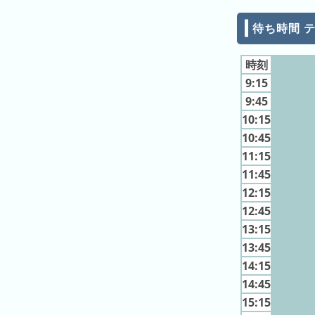
ン
待ち時間 
キ
ン
グ
時刻
9:15
先
9:45
月
10:15
の
10:45
ラ
11:15
ン
11:45
キ
ン
12:15
グ
12:45
13:15
今
13:45
年
14:15
の
14:45
ラ
15:15
ン