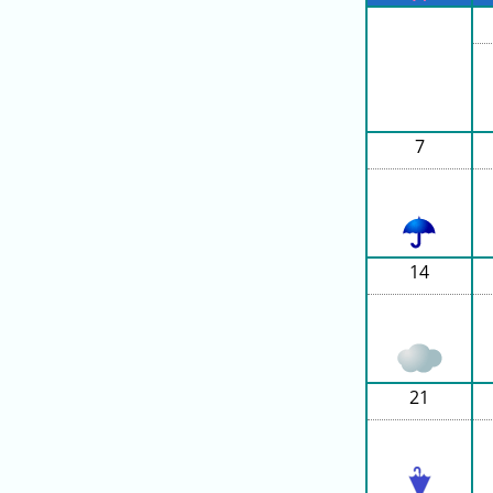
ン
キ
キ
ン
ン
グ
グ
昨
7
日
の
ラ
ン
キ
14
ン
グ
今
月
21
の
ラ
ン
キ