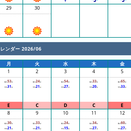
29
30
レンダー 2026/06
月
火
水
木
金
1
2
3
4
5
53
24
54
33
65
最大
分
最大
分
最大
分
最大
分
最大
分
31
21
27
20
33
平均
分
平均
分
平均
分
平均
分
平均
分
8
9
10
11
12
30
33
24
34
60
最大
分
最大
分
最大
分
最大
分
最大
分
21
21
15
27
27
平均
分
平均
分
平均
分
平均
分
平均
分