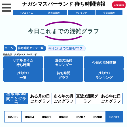
ナガシマスパーランド 待ち時間情報
☰
language
リアルタイム
過去の混雑
ランキング
今日の混雑
English
한국어
今日これまでの混雑グラフ
リ
繁體中文
ア
ホーム
待ち時間グラフ一覧
今日これまでの混雑グラフ
简体中文
混
ル
画像提供：
ナガシマスパーランド
雑
タ
リアルタイム
過去の混雑
ภาษาไทย
今日の混雑情報
混
カ
待ち時間
カレンダー
イ
雑
レ
ム
ｱﾄﾗｸｼｮﾝ
待ち時間
ｱﾄﾗｸｼｮﾝ
日本語
レ
一覧
グラフ
ランキング
予
ン
待
ス
想
ダ
ち
シ
ト
カ
ー
時
ある日の時
ある月の日
ある年の月
直近3週間グ
ある年に日
ョ
ラ
間ごとグラ
レ
間
ごとグラフ
ごとグラフ
ラフ
ごとグラフ
ア
フ
ッ
ン
ン
ト
プ
一
ダ
今
人
08/03
08/04
08/05
08/06
08/07
08/08
08/09
ラ
一
覧
ー
日
気
ク
覧