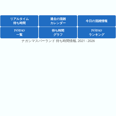
の
ラ
シ
ラ
ン
ョ
ン
キ
ン
リアルタイム
過去の混雑
キ
ン
今日の混雑情報
一
待ち時間
カレンダー
ン
グ
覧
ｱﾄﾗｸｼｮﾝ
待ち時間
ｱﾄﾗｸｼｮﾝ
グ
一覧
グラフ
ランキング
ナガシマスパーランド 待ち時間情報, 2021 - 2026
昨
日
の
ラ
ン
キ
ン
グ
今
月
の
ラ