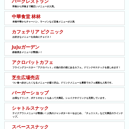
パークレストラン
の
ラ
シ
和食から洋食まで幅広いメニューが人気。
ラ
ン
ョ
ン
キ
中華食堂 林林
ン
キ
ン
本格中華からチャーハン、ラーメンなど定食メニューが人気
一
ン
グ
カフェテリア ピクニック
覧
グ
お好きなメニューを自由にチョイス！
JuJuガーデン
昨
鉄板焼きメニューが勢揃い！
日
の
アクロバットカフェ
ラ
フライングコースター「アクロバット」の池の目の前にあるカフェ。ドリンクやスナックを楽しめます！
ン
芝生広場売店
キ
つい食べ歩きしたくなるメニューが盛り沢山。ドリンクメニューも豊富でカフェ感覚も人気です。
ン
バーガーショップ
グ
お得なドリンク、ポテトのセットもあって大満足。シェイクやドリンクも充実しています。
今
シャトルスナック
月
テイクアウトメニューが勢揃い！人気のジャンボターキーをはじめ、「チュリトス」など大満足のラインナ
ップ。
の
スペーススナック
ラ