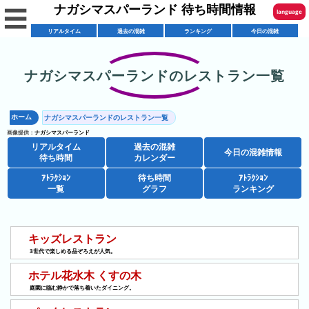
ナガシマスパーランド 待ち時間情報
☰
language
リアルタイム
過去の混雑
ランキング
今日の混雑
English
한국어
ナガシマスパーランドのレストラン一覧
リ
繁體中文
ア
ホーム
ナガシマスパーランドのレストラン一覧
简体中文
混
ル
画像提供：
ナガシマスパーランド
雑
タ
リアルタイム
過去の混雑
ภาษาไทย
今日の混雑情報
混
カ
待ち時間
カレンダー
イ
雑
レ
ム
ｱﾄﾗｸｼｮﾝ
待ち時間
ｱﾄﾗｸｼｮﾝ
日本語
レ
一覧
グラフ
ランキング
予
ン
待
ス
想
ダ
ち
シ
ト
カ
ー
時
ョ
キッズレストラン
ラ
レ
間
ア
ッ
3世代で楽しめる品ぞろえが人気。
ン
ン
ト
プ
一
ダ
ホテル花水木 くすの木
今
人
ラ
一
覧
ー
庭園に臨む静かで落ち着いたダイニング。
日
気
ク
覧