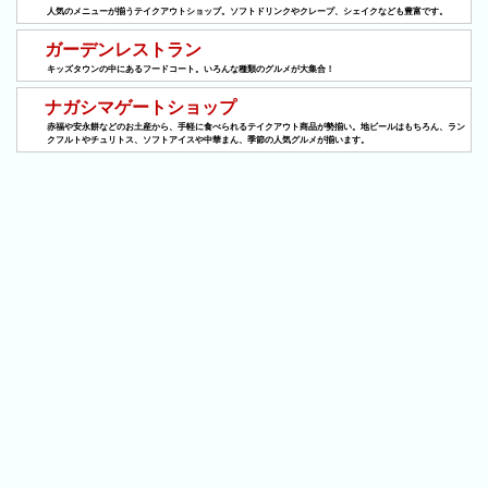
人気のメニューが揃うテイクアウトショップ。ソフトドリンクやクレープ、シェイクなども豊富です。
ン
キ
ガーデンレストラン
ン
キッズタウンの中にあるフードコート。いろんな種類のグルメが大集合！
グ
ナガシマゲートショップ
赤福や安永餅などのお土産から、手軽に食べられるテイクアウト商品が勢揃い。地ビールはもちろん、ラン
先
クフルトやチュリトス、ソフトアイスや中華まん、季節の人気グルメが揃います。
月
の
ラ
ン
キ
ン
グ
今
年
の
ラ
ン