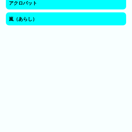
キ
アクロバット
ン
グ
嵐（あらし）
去
年
の
ラ
ン
キ
ン
グ
今
混
日
雑
の
ラ
ラ
ン