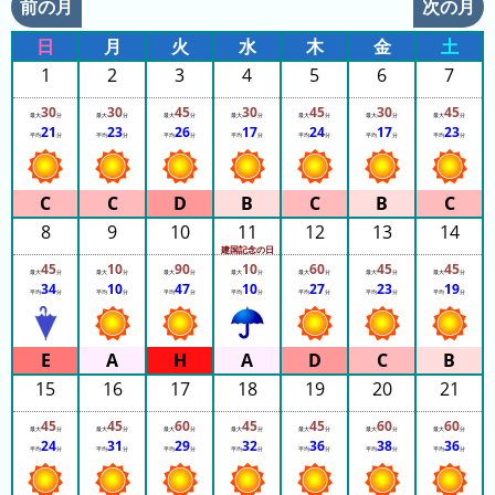
の
前の月
次の月
ラ
シ
ラ
ン
ョ
日
月
火
水
木
金
土
ン
キ
ン
1
2
3
4
5
6
7
キ
ン
一
ン
グ
30
30
45
30
45
30
45
覧
最大
分
最大
分
最大
分
最大
分
最大
分
最大
分
最大
分
21
23
26
17
24
17
23
グ
平均
分
平均
分
平均
分
平均
分
平均
分
平均
分
平均
分
昨
日
8
9
10
11
12
13
14
の
建国記念の日
ラ
45
10
90
10
60
45
45
最大
分
最大
分
最大
分
最大
分
最大
分
最大
分
最大
分
ン
34
10
47
10
27
23
19
平均
分
平均
分
平均
分
平均
分
平均
分
平均
分
平均
分
キ
ン
グ
15
16
17
18
19
20
21
今
45
45
60
45
45
60
60
月
最大
分
最大
分
最大
分
最大
分
最大
分
最大
分
最大
分
24
31
29
32
36
38
36
平均
分
平均
分
平均
分
平均
分
平均
分
平均
分
平均
分
の
ラ