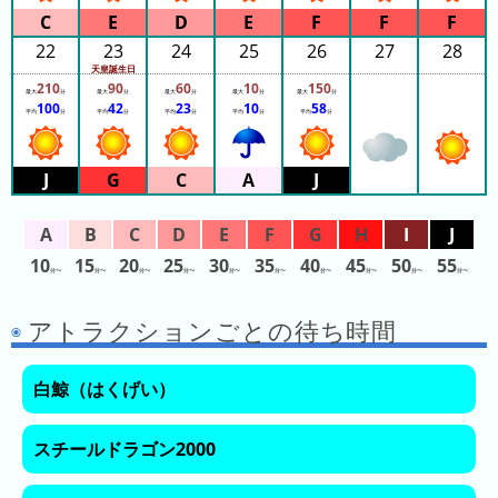
ン
キ
22
23
24
25
26
27
28
ン
天皇誕生日
210
90
60
10
150
最大
分
グ
最大
分
最大
分
最大
分
最大
分
100
42
23
10
58
平均
分
平均
分
平均
分
平均
分
平均
分
先
月
の
ラ
ン
10
15
20
25
30
35
40
45
50
55
キ
分〜
分〜
分〜
分〜
分〜
分〜
分〜
分〜
分〜
分〜
ン
アトラクションごとの待ち時間
グ
今
白鯨（はくげい）
年
の
スチールドラゴン2000
ラ
ン