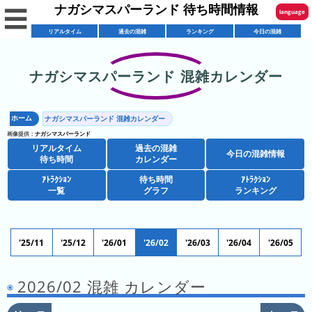
ナガシマスパーランド 待ち時間情報
☰
language
リアルタイム
過去の混雑
ランキング
今日の混雑
English
한국어
ナガシマスパーランド 混雑カレンダー
リ
繁體中文
ア
ホーム
ナガシマスパーランド 混雑カレンダー
简体中文
混
ル
画像提供：
ナガシマスパーランド
雑
タ
リアルタイム
過去の混雑
ภาษาไทย
今日の混雑情報
混
カ
待ち時間
カレンダー
イ
雑
レ
ム
ｱﾄﾗｸｼｮﾝ
待ち時間
ｱﾄﾗｸｼｮﾝ
日本語
レ
一覧
グラフ
ランキング
予
ン
待
ス
想
ダ
ち
シ
ト
カ
ー
時
ョ
ラ
レ
'25/11
'25/12
'26/01
'26/02
'26/03
'26/04
'26/05
間
ア
ッ
ン
ン
ト
プ
一
ダ
今
2026/02 混雑 カレンダー
人
ラ
一
覧
ー
日
気
ク
覧