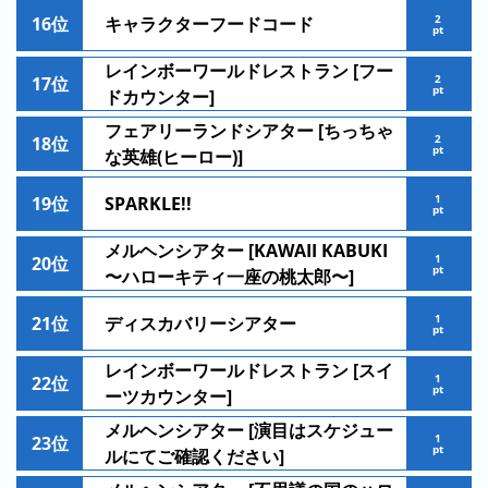
キ
2
16位
キャラクターフードコード
pt
ン
グ
レインボーワールドレストラン [フー
2
17位
pt
ドカウンター]
去
年
フェアリーランドシアター [ちっちゃ
2
18位
pt
の
な英雄(ヒーロー)]
ラ
1
19位
SPARKLE!!
ン
pt
キ
メルヘンシアター [KAWAII KABUKI
ン
1
20位
pt
〜ハローキティ一座の桃太郎〜]
グ
1
21位
ディスカバリーシアター
pt
レインボーワールドレストラン [スイ
1
22位
今
混
pt
ーツカウンター]
日
雑
メルヘンシアター [演目はスケジュー
の
1
23位
ラ
pt
ルにてご確認ください]
ラ
ン