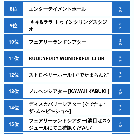
ン
6
8位
エンターテイメントホール
pt
キ
ン
‾キキ&ララ‾トゥインクリングスタジ
6
9位
グ
pt
オ
先
5
10位
フェアリーランドシアター
pt
月
の
5
11位
BUDDYEDDY WONDERFUL CLUB
ラ
pt
ン
キ
3
12位
ストロベリーホール [ぐでたまらんど]
pt
ン
グ
3
13位
メルヘンシアター [KAWAII KABUKI ]
pt
今
ディスカバリーシアター [ぐでたま･
2
年
14位
pt
ザ･ム〜ビ〜ショ〜]
の
フェアリーランドシアター[演目はスケ
ラ
2
15位
pt
ジュールにてご確認ください]
ン