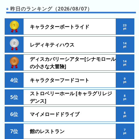
の
ラ
シ
ラ
昨日のランキング（2026/08/07）
ン
ョ
ン
キ
ン
キ
ン
23
キャラクターボートライド
一
pt
ン
グ
覧
グ
14
レディキティハウス
pt
昨
日
ディスカバリーシアター[シナモロール
14
pt
の
の小さな大冒険]
ラ
9
4位
キャラクターフードコート
ン
pt
キ
ストロベリーホール [キャラグリレジ
ン
8
5位
pt
デンス]
グ
8
6位
マイメロードドライブ
今
pt
月
の
7
7位
館のレストラン
pt
ラ