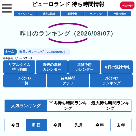
ピューロランド 待ち時間情報
☰
language
リアルタイム
過去の混雑
混雑予想
ランキング
今日の混雑
English
한국어
昨日のランキング（2026/08/07）
リ
繁體中文
ア
ホーム
昨日のランキング（2026/08/07）
简体中文
混
ル
画像提供：
ピューロランド
雑
タ
リアルタイム
過去の混雑
混雑予想
ภาษาไทย
今日の混雑情報
混
カ
待ち時間
カレンダー
カレンダー
イ
雑
レ
ム
ｱﾄﾗｸｼｮﾝ
待ち時間
ｱﾄﾗｸｼｮﾝ
日本語
レ
一覧
グラフ
ランキング
予
ン
待
ス
想
ダ
ち
シ
ト
カ
ー
時
平均待ち時間ランキ
最大待ち時間ランキ
ョ
ラ
レ
人気ランキング
間
ング
ング
ア
ッ
ン
ン
ト
プ
一
ダ
今
人
今日
昨日
今月
先月
今年
去年
ラ
一
覧
ー
日
気
ク
覧