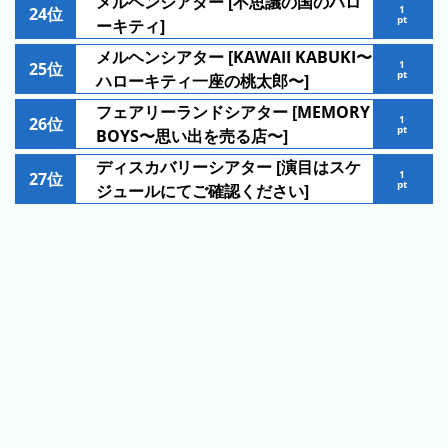
メルヘンシアター [不思議の国のハロ
ン
キ
1
24位
pt
ーキティ]
キ
ン
ン
グ
メルヘンシアター [KAWAII KABUKI〜
1
25位
グ
pt
ハローキティ一座の桃太郎〜]
フェアリーランドシアター [MEMORY
昨
1
26位
pt
BOYS〜思い出を売る店〜]
日
の
ディスカバリーシアター [演目はスケ
1
27位
ラ
pt
ジュールにてご確認ください]
ン
キ
ン
グ
今
月
の
ラ
ン
キ