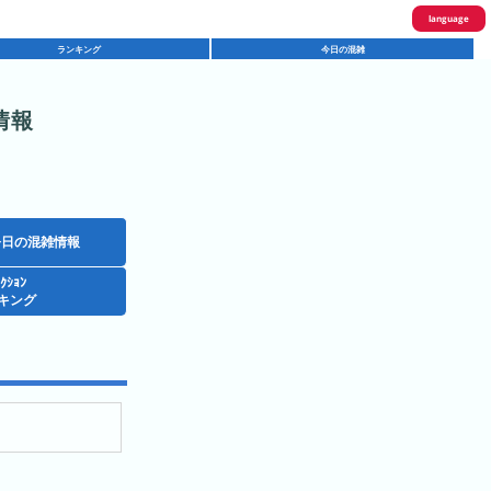
language
ランキング
今日の混雑
English
한국어
情報
繁體中文
简体中文
ภาษาไทย
今日の混雑情報
ｸｼｮﾝ
日本語
キング