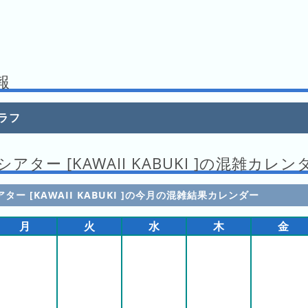
報
ラフ
アター [KAWAII KABUKI ]の混雑カレン
ター [KAWAII KABUKI ]の今月の混雑結果カレンダー
月
火
水
木
金