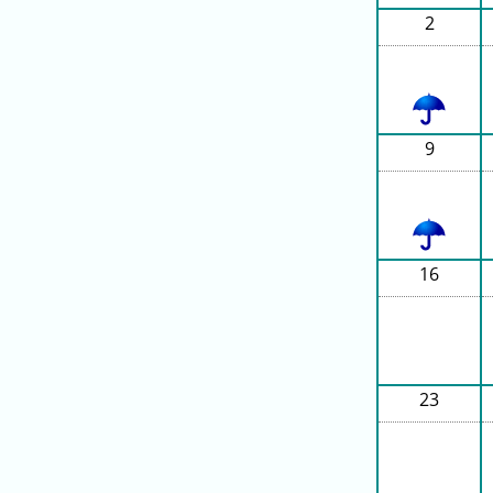
キ
2
ン
グ
去
年
9
の
ラ
ン
キ
ン
16
グ
今
混
23
日
雑
の
ラ
ラ
ン