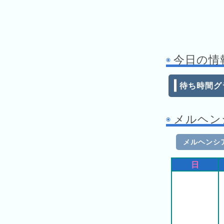
ン
キ
ン
グ
今日の情
先
月
待ち時間グ
の
ラ
ン
メルヘンシ
キ
ン
メルヘンシア
グ
日
今
年
の
ラ
ン