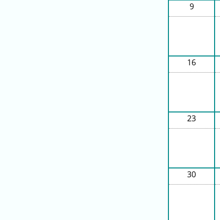
9
ン
グ
先
月
16
の
ラ
ン
キ
ン
23
グ
今
年
の
30
ラ
ン
キ
ン