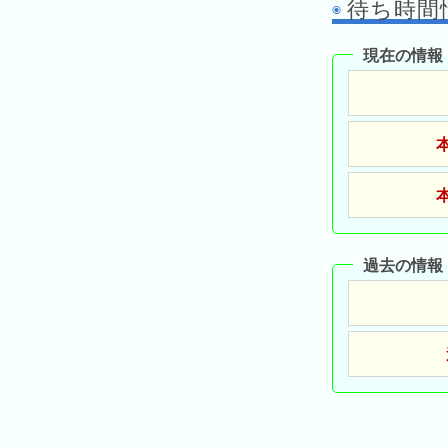
の
待ち時間
ラ
シ
ラ
ン
ョ
ン
キ
現在の情報
ン
キ
ン
一
ン
グ
覧
グ
昨
日
の
ラ
ン
過去の情報
キ
ン
グ
今
月
の
ラ