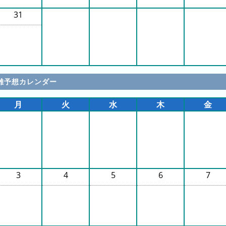
31
雑予想カレンダー
月
火
水
木
金
3
4
5
6
7