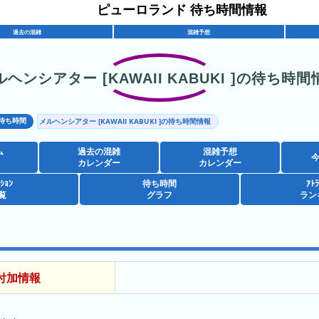
ピューロランド 待ち時間情報
過去の混雑
混雑予想
ルヘンシアター [KAWAII KABUKI ]の待ち時間
待ち時間
メルヘンシアター [KAWAII KABUKI ]の待ち時間情報
ム
過去の混雑
混雑予想
カレンダー
カレンダー
ｸｼｮﾝ
待ち時間
ｱﾄﾗ
覧
グラフ
ラン
付加情報