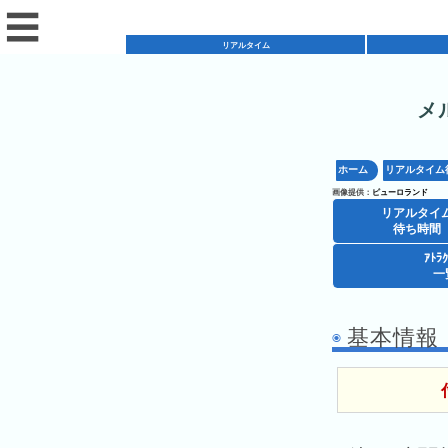
☰
リアルタイム
メ
リ
ア
ホーム
リアルタイム
混
ル
画像提供：
ピューロランド
雑
タ
リアルタイ
混
カ
待ち時間
イ
雑
レ
ム
ｱﾄﾗ
レ
一
予
ン
待
ス
想
ダ
ち
シ
ト
カ
ー
時
基本情報
ョ
ラ
レ
間
ア
ッ
ン
ン
ト
プ
一
ダ
今
人
ラ
一
覧
ー
日
気
ク
覧