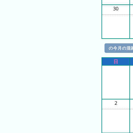
ン
キ
30
キ
ン
ン
グ
グ
昨
日
の今月の混
の
ラ
日
ン
キ
ン
グ
今
2
月
の
ラ
ン
キ