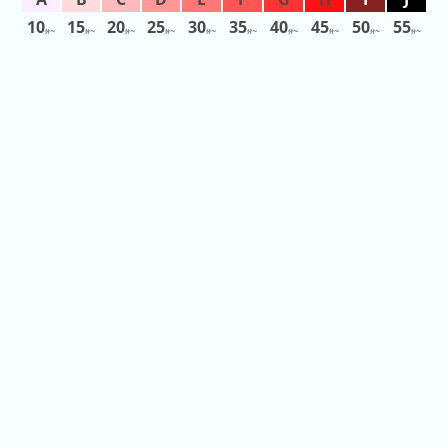
排
排
名
10
15
20
25
30
35
40
45
50
55
分〜
分〜
分〜
分〜
分〜
分〜
分〜
分〜
分〜
分〜
名
昨
天
的
排
名
本
月
的
排
名
上
個
月
的