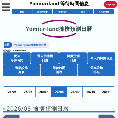
Yomiuriland 等待時間信息
☰
language
實時
過去的擁擠
擁擠預測
排名
今天的擁擠
English
한국어
Yomiuriland擁擠預測日曆
實
繁體中文
時
首頁
Yomiuriland擁擠預測日曆
简体中文
擁
等
画像提供：
Yomiuriland
擠
待
實時
過去的擁擠
擁擠預測
ภาษาไทย
今天的擁擠信息
擁
日
等待時間
日曆
日曆
時
擠
曆
間
遊樂設施
等待時間
遊樂設施
日本語
餐
列表
圖表
排名
預
廳
測
商
列
日
店
表
曆
'26/05
'26/06
'26/07
'26/08
'26/09
'26/10
'26/11
遊
列
樂
表
今
2026/08 擁擠預測日曆
熱
項
天
門
目