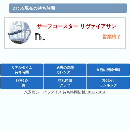
の
ラ
シ
ラ
21:55現在の待ち時間
ン
ョ
ン
キ
ン
キ
ン
一
サーフコースター リヴァイアサン
ン
グ
覧
グ
営業終了
昨
日
の
リアルタイム
ラ
過去の混雑
今日の混雑情報
待ち時間
カレンダー
ン
ｱﾄﾗｸｼｮﾝ
待ち時間
ｱﾄﾗｸｼｮﾝ
キ
一覧
グラフ
ランキング
ン
八景島シーパラダイス 待ち時間情報, 2022 - 2026
グ
今
月
の
ラ