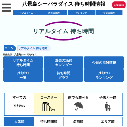
八景島シーパラダイス 待ち時間情報
☰
language
リアルタイム
過去の混雑
ランキング
今日の混雑
English
한국어
リアルタイム 待ち時間
リ
繁體中文
ア
ホーム
リアルタイム 待ち時間
简体中文
混
ル
画像提供：
八景島シーパラダイス
雑
タ
リアルタイム
過去の混雑
ภาษาไทย
今日の混雑情報
混
カ
待ち時間
カレンダー
イ
雑
レ
ム
ｱﾄﾗｸｼｮﾝ
待ち時間
ｱﾄﾗｸｼｮﾝ
日本語
レ
一覧
グラフ
ランキング
予
ン
待
ス
想
ダ
ち
シ
ト
カ
ー
時
ョ
すべての
コースター
雨でも遊べる
子供と一緒
ラ
レ
間
ア
ッ
ン
ン
ｱﾄﾗｸｼｮﾝ
ト
プ
一
ダ
今
人
ラ
一
覧
ー
日
気
人気順
待ち時間順
名前順
エリア順
ク
覧