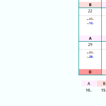
ン
キ
22
ン
63
グ
最大
分
12
平均
分
先
月
の
29
ラ
83
ン
最大
分
28
キ
平均
分
ン
グ
今
年
10
15
の
分〜
ラ
ン