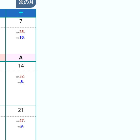
次の月
土
7
35
最大
分
10
平均
分
14
32
最大
分
8
平均
分
21
47
最大
分
9
平均
分