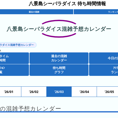
八景島シーパラダイス 待ち時間情報
過去の混雑
ランキン
八景島シーパラダイス混雑予想カレンダー
ラダイス混雑予想カレンダー
ス
タイム
過去の混雑
今日の
時間
カレンダー
ｸｼｮﾝ
待ち時間
ｱﾄﾗ
覧
グラフ
ラン
'26/01
'26/02
'26/03
'26/04
'26/05
03 の混雑予想カレンダー