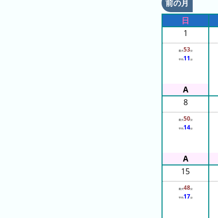
の
前の月
ラ
シ
ラ
ン
ョ
日
ン
キ
ン
1
キ
ン
一
ン
グ
53
覧
最大
分
11
グ
平均
分
昨
日
8
の
ラ
50
最大
分
ン
14
平均
分
キ
ン
グ
15
今
48
月
最大
分
17
平均
分
の
ラ