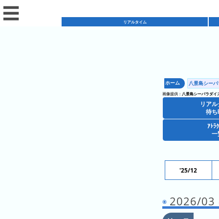
☰
リアルタイム
リ
ア
ホーム
八景島シーパ
混
ル
画像提供：
八景島シーパラダイ
雑
タ
リアル
混
カ
待ち
イ
雑
レ
ム
ｱﾄﾗ
レ
一
予
ン
待
ス
想
ダ
ち
シ
ト
カ
ー
時
ョ
ラ
レ
'25/12
間
ア
ッ
ン
ン
ト
プ
一
ダ
今
人
2026/
ラ
一
覧
ー
日
気
ク
覧