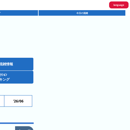
language
グ
今日の混雑
English
한국어
繁體中文
简体中文
ภาษาไทย
混雑情報
ｸｼｮﾝ
日本語
キング
'26/06