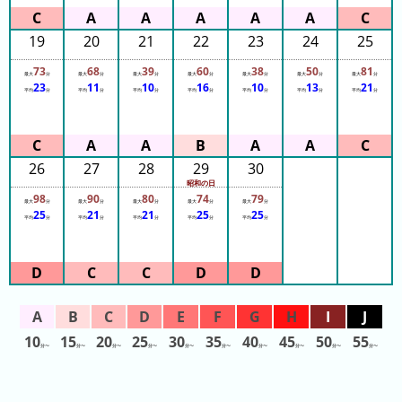
ン
キ
19
20
21
22
23
24
25
ン
73
68
39
60
38
50
81
最大
分
グ
最大
分
最大
分
最大
分
最大
分
最大
分
最大
分
23
11
10
16
10
13
21
平均
分
平均
分
平均
分
平均
分
平均
分
平均
分
平均
分
先
月
の
26
27
28
29
30
ラ
昭和の日
98
90
80
74
79
ン
最大
分
最大
分
最大
分
最大
分
最大
分
25
21
21
25
25
キ
平均
分
平均
分
平均
分
平均
分
平均
分
ン
グ
今
年
10
15
20
25
30
35
40
45
50
55
の
分〜
分〜
分〜
分〜
分〜
分〜
分〜
分〜
分〜
分〜
ラ
ン