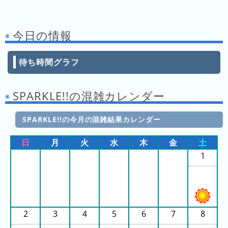
キ
ン
グ
今日の情報
去
年
待ち時間グラフ
の
ラ
SPARKLE!!の混雑カレンダー
ン
キ
SPARKLE!!の今月の混雑結果カレンダー
ン
グ
日
月
火
水
木
金
土
1
今
混
日
雑
の
ラ
2
3
4
5
6
7
8
ラ
ン