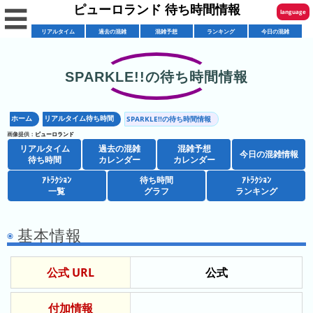
ピューロランド 待ち時間情報
☰
language
リアルタイム
過去の混雑
混雑予想
ランキング
今日の混雑
English
한국어
SPARKLE!!の待ち時間情報
リ
繁體中文
ア
ホーム
リアルタイム待ち時間
SPARKLE!!の待ち時間情報
简体中文
混
ル
画像提供：
ピューロランド
雑
タ
リアルタイム
過去の混雑
混雑予想
ภาษาไทย
今日の混雑情報
混
カ
待ち時間
カレンダー
カレンダー
イ
雑
レ
ム
ｱﾄﾗｸｼｮﾝ
待ち時間
ｱﾄﾗｸｼｮﾝ
日本語
レ
一覧
グラフ
ランキング
予
ン
待
ス
想
ダ
ち
シ
ト
カ
ー
時
基本情報
ョ
ラ
レ
間
ア
ッ
ン
ン
公式 URL
公式
ト
プ
一
ダ
今
人
ラ
一
覧
ー
日
気
ク
覧
付加情報