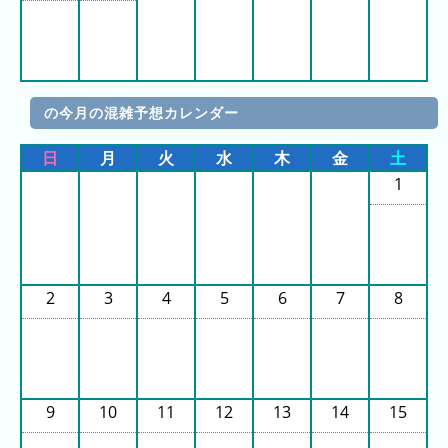
ン
グ
先
月
の今月の混雑予想カレンダー
の
ラ
日
月
火
水
木
金
土
ン
1
キ
ン
グ
今
2
3
4
5
6
7
8
年
の
ラ
ン
キ
9
10
11
12
13
14
15
ン