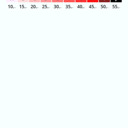
の
フ
10
15
20
25
30
35
40
45
50
55
分〜
分〜
分〜
分〜
分〜
分〜
分〜
分〜
分〜
分〜
混
雑
グ
ラ
フ
直
近
３
週
間
1
日
前
2
日
前