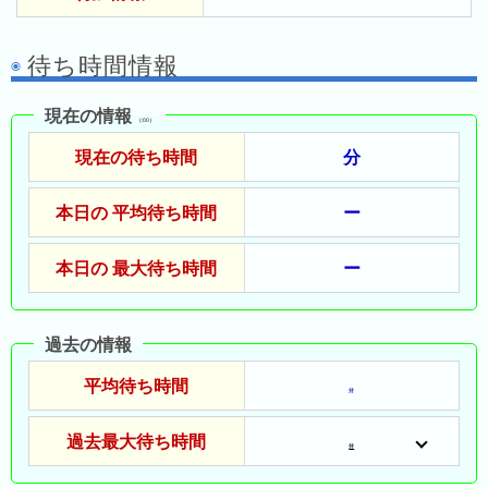
の
ラ
シ
ラ
ン
ョ
ン
待ち時間情報
キ
ン
キ
ン
一
ン
グ
現在の情報
覧
（:00）
グ
現在の待ち時間
分
昨
日
本日の 平均待ち時間
ー
の
ラ
本日の 最大待ち時間
ー
ン
キ
ン
過去の情報
グ
平均待ち時間
分
今
月
過去最大待ち時間
分
の
ラ