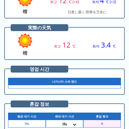
12
4
의
랭
최고
℃ [+4]
최저
℃ [+3]
목
랭
킹
록
晴
日差し届く 防寒を万全に
킹
어
実際の天気
제
의
12
3.4
랭
최고
℃
최저
℃
晴
킹
이
영업 시간
번
달
나가시마 스파 랜드
의
랭
킹
혼잡 정보
지
평균 대기 시간
최대 대기 시간
혼잡 랭크
난
달
10
10
분
분
9:15
白鯨