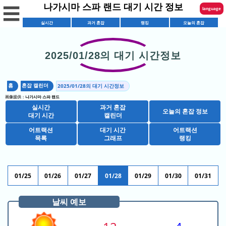
나가시마 스파 랜드 대기 시간 정보
☰
language
실시간
과거 혼잡
랭킹
오늘의 혼잡
English
한국어
2025/01/28의 대기 시간정보
실
繁體中文
시
홈
혼잡 캘린더
2025/01/28의 대기 시간정보
简体中文
혼
간
画像提供：
나가시마 스파 랜드
잡
대
실시간
과거 혼잡
ภาษาไทย
오늘의 혼잡 정보
혼
캘
대기 시간
캘린더
기
잡
린
시
어트랙션
대기 시간
어트랙션
日本語
레
목록
그래프
랭킹
예
더
간
스
상
샵
토
캘
목
랑
린
01/25
01/26
01/27
01/28
01/29
01/30
01/31
어
록
목
더
트
록
날씨 예보
오
인
랙
늘
기
션