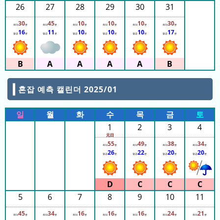
26
27
28
29
30
31
と)
30
45
10
10
10
30
2023
최대
분
최대
분
최대
분
최대
분
최대
분
최대
분
16
11
10
10
10
17
평균
분
평균
분
평균
분
평균
분
평균
분
평균
분
년
(月
ご
と)
혼잡 예측 캘린더 2025/01
2026
년
일
월
화
수
목
금
토
(日
1
2
3
4
ご
元日
と)
55
49
38
34
최대
분
최대
분
최대
분
최대
분
26
22
20
20
평균
분
평균
분
평균
분
평균
분
2025
년
(日
ご
5
6
7
8
9
10
11
と)
45
34
16
16
16
24
21
최대
분
최대
분
최대
분
최대
분
최대
분
최대
분
최대
분