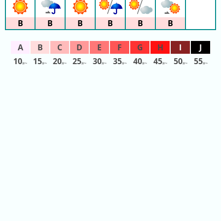
목
록
10
15
20
25
30
35
40
45
50
55
퓨
대
分〜
分〜
分〜
分〜
分〜
分〜
分〜
分〜
分〜
分〜
로
기
랜
시
드
간
링
도
크
쿄
모
돔
음
시
티
나
가
시
마