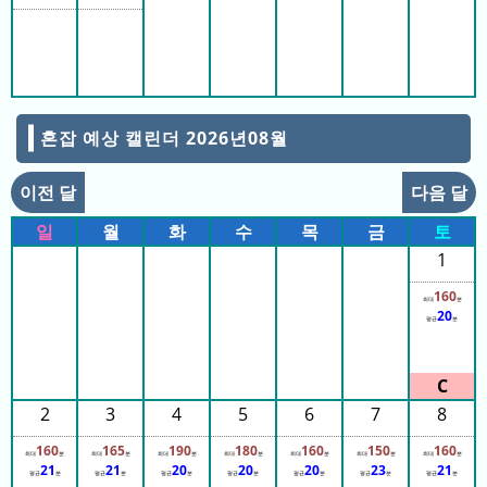
프
최
근
3
주
혼잡 예상 캘린더 2026년08월
간
이전 달
다음 달
1
일
일
월
화
수
목
금
토
전
1
2
160
최대
분
20
일
평균
분
전
3
일
2
3
4
5
6
7
8
전
160
165
190
180
160
150
160
최대
분
최대
분
최대
분
최대
분
최대
분
최대
분
최대
분
21
21
20
20
20
23
21
평균
분
평균
분
평균
분
평균
분
평균
분
평균
분
평균
분
4