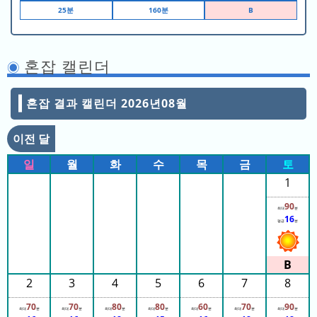
킹
25분
160분
이
번
달
혼잡 캘린더
의
랭
혼잡 결과 캘린더 2026년08월
킹
이전 달
지
난
일
월
화
수
목
금
토
달
1
의
90
랭
최대
분
16
킹
평균
분
올
해
2
3
4
5
6
7
8
의
랭
70
70
80
80
60
70
90
최대
분
최대
분
최대
분
최대
분
최대
분
최대
분
최대
분