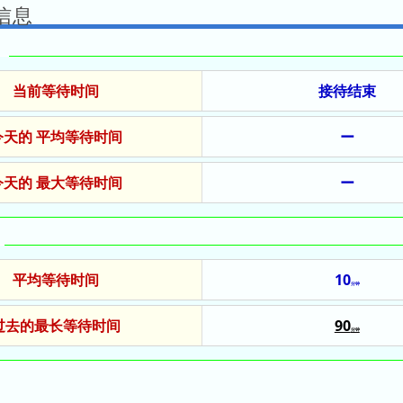
信息
当前等待时间
接待结束
今天的 平均等待时间
ー
今天的 最大等待时间
ー
平均等待时间
10
分钟
过去的最长等待时间
90
分钟
2023/01/19
2023/05/03
2023/05/04