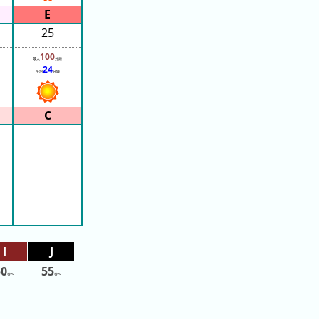
25
100
最大
分鐘
24
平均
分鐘
50
55
分〜
分〜