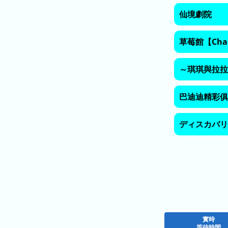
排
名
仙境劇院
今
草莓館【Chara
年
的
～琪琪與拉拉～ T
排
名
巴迪迪精彩俱
去
年
ディスカバリ
的
排
名
今
等
天
待
實時
迄
時
等待時間