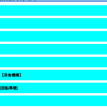
【美食櫃檯】
[甜點專櫃]