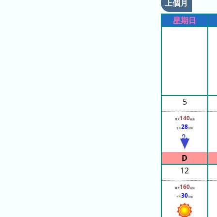
的
上個月
排
列
排
名
表
星期日
名
昨
天
的
排
名
5
本
140
月
最大
分鐘
28
平均
分鐘
的
排
名
12
上
個
160
最大
分鐘
30
月
平均
分鐘
的