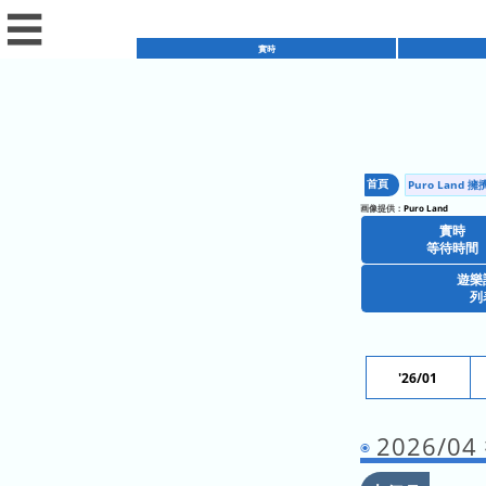
☰
實時
實
時
首頁
Puro Land 
擁
等
画像提供：
Puro Land
擠
待
實時
擁
日
等待時間
時
擠
曆
間
遊樂
餐
列
預
廳
測
商
列
日
店
表
曆
'26/01
遊
列
樂
表
今
熱
2026/0
項
天
門
目