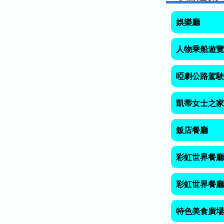
排
排
名
娛樂廳
名
昨
人物乘船遊覽
天
的
啞劇公路駕駛
排
名
凱蒂女士之家
本
月
飯店餐廳
的
排
彩虹世界餐廳
名
上
彩虹世界餐廳
個
月
特色美食廣場
的