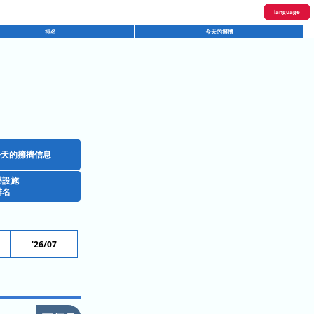
language
排名
今天的擁擠
English
한국어
繁體中文
简体中文
ภาษาไทย
今天的擁擠信息
樂設施
日本語
排名
'26/07