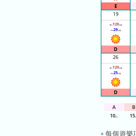
排
名
19
今
120
最大
分鐘
年
29
平均
分鐘
的
排
名
26
去
120
年
最大
分鐘
25
平均
分鐘
的
排
名
10
15
分〜
今
擁
天
擠
每個遊樂
的