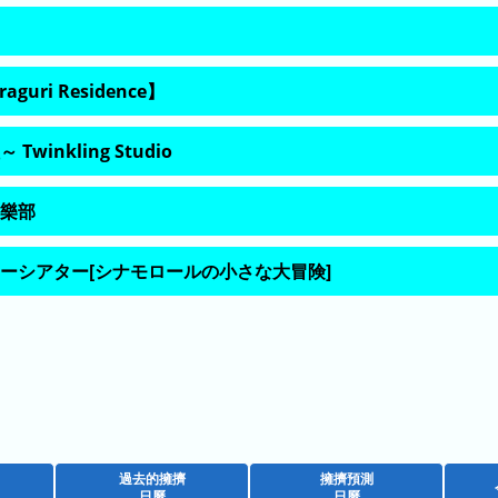
guri Residence】
winkling Studio
樂部
ーシアター[シナモロールの小さな大冒険]
過去的擁擠
擁擠預測
日曆
日曆