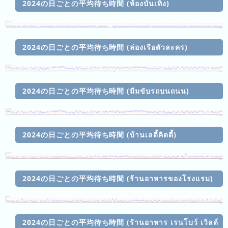
2024の日ごとの平均待ち時間 (ห้องบันเทิง)
ที่
แล้ว
การ
จัด
2024の日ごとの平均待ち時間 (ล่องเรือตัวละคร)
อันดับ
ปี
นี้
2024の日ごとの平均待ち時間 (มีมขับรถบนถนน)
การ
จัด
อันดับ
2024の日ごとの平均待ち時間 (บ้านเลดี้คิตตี้)
ของ
ปี
ที่
แล้ว
2024の日ごとの平均待ち時間 (ร้านอาหารของโรงแรม)
การ
จัด
อันดับ
2024の日ごとの平均待ち時間 (ร้านอาหาร เรนโบว์ เวิลด์