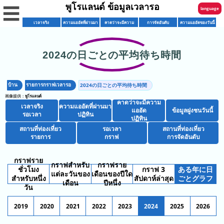
พูโรแลนด์ ข้อมูลเวลารอ
☰
language
เวลาจริง
ความแออัดที่ผ่านมา
คาดว่าจะมีความ
การจัดอันดับ
ความแออัดของวันนี้
English
แออัด
한국어
2024の日ごとの平均待ち時間
เวลา
繁體中文
จริง
บ้าน
รายการกราฟเวลารอ
2024の日ごとの平均待ち時間
简体中文
ปฏิทิน
รอ
画像提供：
พูโรแลนด์
ความ
คาดว่าจะมีความ
เวลา
เวลาจริง
ความแออัดที่ผ่านมา
ภาษาไทย
แออัด
ข้อมูลฝูงชนวันนี้
ปฏิทิน
แออัด
รอเวลา
ปฏิทิน
ปฏิทิน
พยากรณ์
สถานที่ท่องเที่ยว
รอเวลา
สถานที่ท่องเที่ยว
日本語
ร้าน
รายการ
กราฟ
การจัดอันดับ
ฝูงชน
อาหาร
ร้านค้า
กราฟราย
รายการ
กราฟสำหรับ
กราฟราย
ชั่วโมง
กราฟ 3
ある年に日
รายการ
แต่ละวันของ
เดือนของปีใด
สำหรับหนึ่ง
สัปดาห์ล่าสุด
ごとグラフ
สถานที่
เดือน
ปีหนึ่ง
วัน
ท่อง
วัน
การ
2019
2020
2021
2022
2023
2024
2025
2026
เที่ยว
นี้
จัด
รายการ