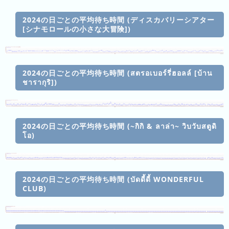
การ
อันดับ
จัด
ความ
2024の日ごとの平均待ち時間 (ディスカバリーシアター
อันดับ
นิยม
[シナモロールの小さな大冒険])
ของ
เมื่อ
วาน
2024の日ごとの平均待ち時間 (สตรอเบอร์รี่ฮอลล์ [บ้าน
ชารากุริ])
การ
จัด
อันดับ
2024の日ごとの平均待ち時間 (~กิกิ & ลาล่า~ วิบวับสตูดิ
ของ
โอ)
เดือน
นี้
การ
จัด
2024の日ごとの平均待ち時間 (บัดดี้ดี้ WONDERFUL
CLUB)
อันดับ
ของ
เดือน