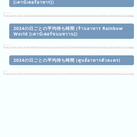
[เคาน์เตอร์อาหาร])
วัน
การ
นี้
2024の日ごとの平均待ち時間 (ร้านอาหาร Rainbow
จัด
World [เคาน์เตอร์ขนมหวาน])
การ
อันดับ
จัด
ฝูงชน
อันดับ
2024の日ごとの平均待ち時間 (ศูนย์อาหารตัวละคร)
ของ
เมื่อ
วาน
การ
จัด
อันดับ
ของ
เดือน
นี้
การ