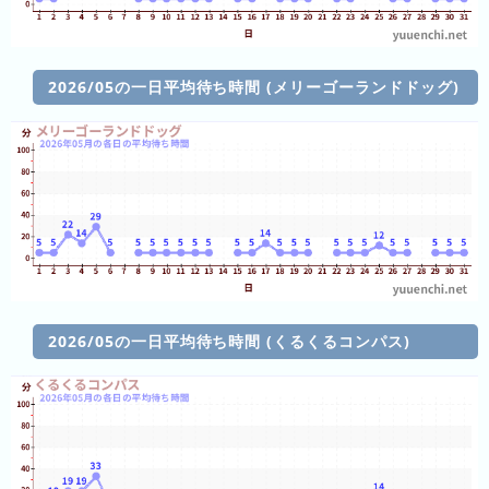
2026/05の一日平均待ち時間 (メリーゴーランドドッグ)
2026/05の一日平均待ち時間 (くるくるコンパス)