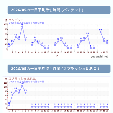
の
ラ
シ
ラ
ン
ョ
2026/05の一日平均待ち時間 (バンデット)
ン
キ
ン
キ
ン
一
ン
グ
覧
グ
昨
日
の
ラ
ン
2026/05の一日平均待ち時間 (スプラッシュU.F.O.)
キ
ン
グ
今
月
の
ラ