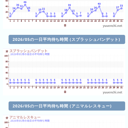
ス
那
須
ハ
イ
2026/05の一日平均待ち時間 (スプラッシュバンデット)
ラ
ン
ド
パ
ー
ク
よ
み
う
2026/05の一日平均待ち時間 (アニマルレスキュー)
り
ラ
ン