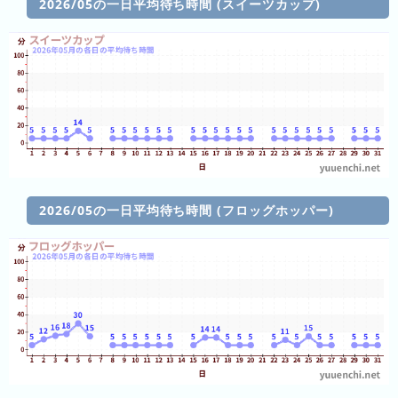
2026/05の一日平均待ち時間 (スイーツカップ)
2026/05の一日平均待ち時間 (フロッグホッパー)