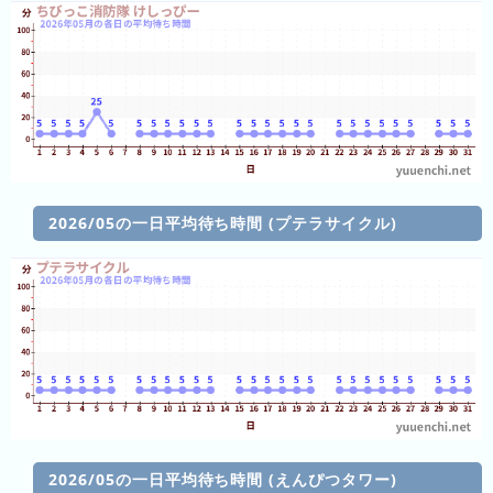
2026/05の一日平均待ち時間 (プテラサイクル)
2026/05の一日平均待ち時間 (えんぴつタワー)