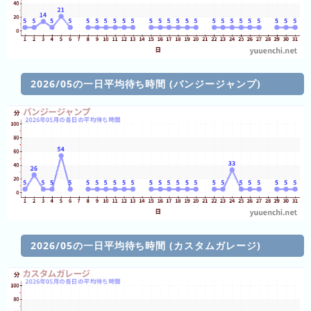
ガ
シ
マ
ス
パ
2026/05の一日平均待ち時間 (バンジージャンプ)
ー
ラ
ン
ド
八
景
島
シ
ー
2026/05の一日平均待ち時間 (カスタムガレージ)
パ
ラ
ダ
イ