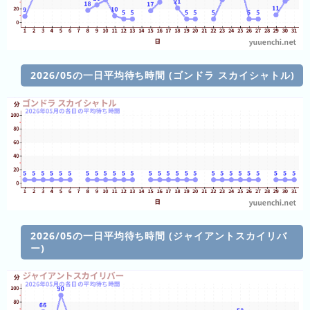
ン
キ
キ
ン
ン
グ
グ
2026/05の一日平均待ち時間 (ゴンドラ スカイシャトル)
昨
日
の
ラ
ン
キ
ン
グ
今
2026/05の一日平均待ち時間 (ジャイアントスカイリバ
月
ー)
の
ラ
ン
キ