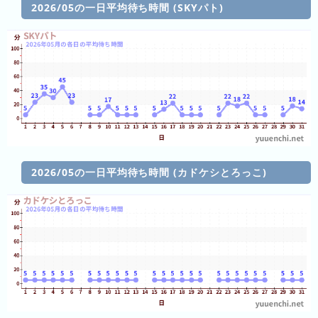
2026/05の一日平均待ち時間 (SKYパト)
2026/05の一日平均待ち時間 (カドケシとろっこ)