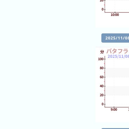
잡
의
랭
랭
킹
킹
어
제
2025/11
의
랭
킹
이
번
달
의
랭
킹
지
난