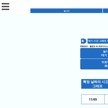
☰
실시간
실
시
홈
대기 시간 그래프 
혼
간
画像提供：
팔경도 씨 파라다이스
잡
대
실
혼
캘
대기
기
잡
린
시
어트
레
목
예
더
간
스
상
샵
토
캘
특정 날짜의 시
목
랑
린
그래프
어
록
목
더
트
록
오
인
11/05
랙
늘
기
션