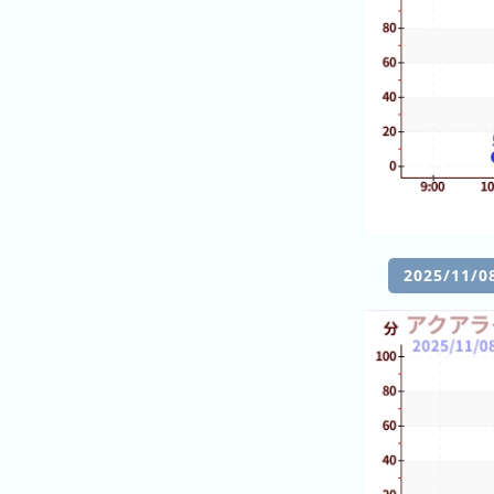
의
랭
킹
올
해
의
랭
킹
작
2025/11
년
의
랭
킹
오
혼
늘