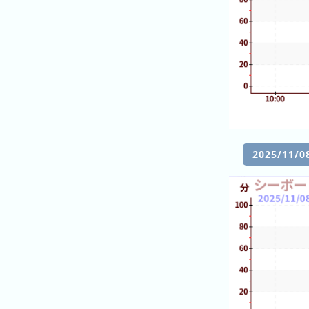
늘
기
까
시
지
간
의
그
혼
래
잡
프
그
래
프
2025/11
최
근
3
주
간
1
일
전