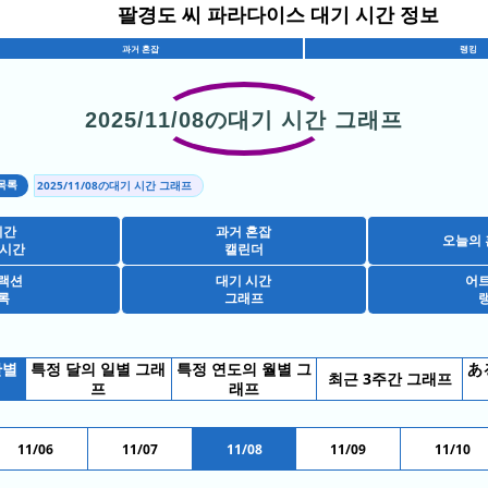
팔경도 씨 파라다이스 대기 시간 정보
과거 혼잡
랭킹
2025/11/08の대기 시간 그래프
목록
2025/11/08の대기 시간 그래프
시간
과거 혼잡
오늘의 
 시간
캘린더
랙션
대기 시간
어
록
그래프
간별
특정 달의 일별 그래
특정 연도의 월별 그
あ
최근 3주간 그래프
프
래프
11/06
11/07
11/08
11/09
11/10