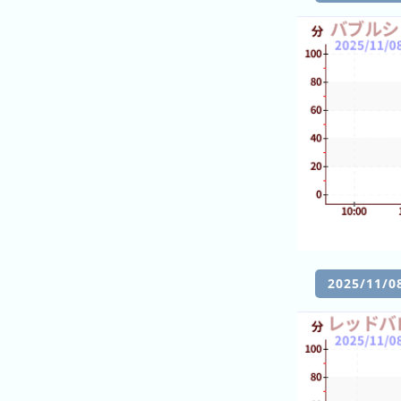
7
일
전
2026
년
(月
ご
と)
2025
년
(月
ご
2025/11
と)
2024
년
(月
ご