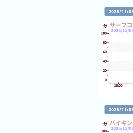
의
랭
목
랭
킹
록
2025/11
킹
어
제
의
랭
킹
이
번
달
의
랭
킹
2025/11
지
난
달