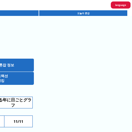
language
오늘의 혼잡
English
한국어
繁體中文
简体中文
ภาษาไทย
혼잡 정보
트랙션
日本語
랭킹
る年に日ごとグラ
フ
11/11