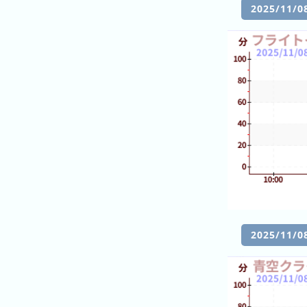
달
2025/11
의
랭
킹
올
해
의
랭
킹
작
년
의
랭
2025/11
킹
오
대