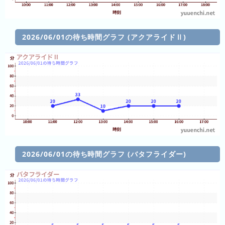
ン
キ
ン
2026/06/01の待ち時間グラフ (アクアライドⅡ)
グ
先
月
の
ラ
ン
キ
ン
グ
2026/06/01の待ち時間グラフ (バタフライダー)
今
年
の
ラ
ン