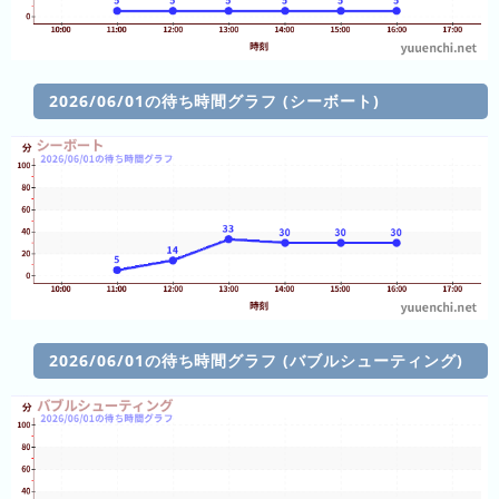
キ
ン
グ
2026/06/01の待ち時間グラフ (シーボート)
去
年
の
ラ
ン
キ
ン
グ
2026/06/01の待ち時間グラフ (バブルシューティング)
今
混
日
雑
の
ラ
ラ
ン