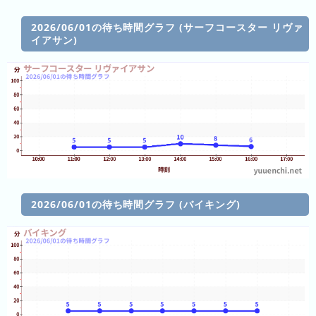
の
ラ
シ
ラ
ン
ョ
2026/06/01の待ち時間グラフ (サーフコースター リヴァ
ン
キ
イアサン)
ン
キ
ン
一
ン
グ
覧
グ
昨
日
の
ラ
ン
キ
2026/06/01の待ち時間グラフ (バイキング)
ン
グ
今
月
の
ラ