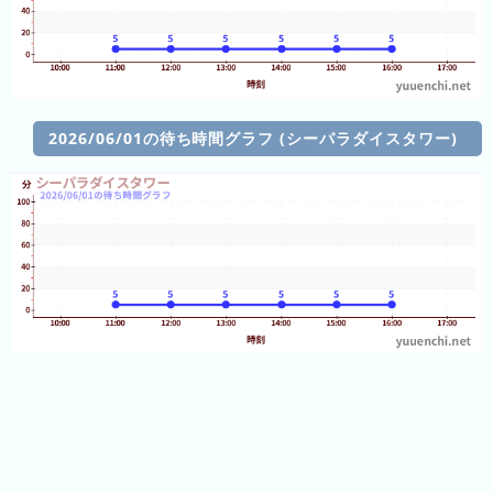
ン
グ
先
月
2026/06/01の待ち時間グラフ (シーパラダイスタワー)
の
ラ
ン
キ
ン
グ
今
年
の
ラ
ン
キ
ン